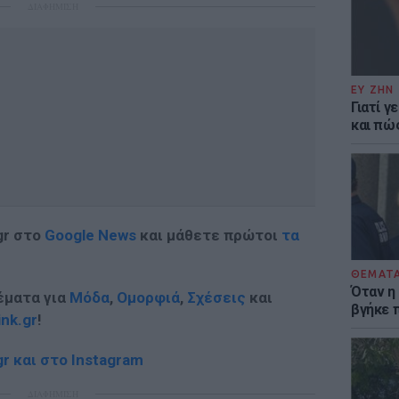
ΔΙΑΦΗΜΙΣΗ
ΕΥ ΖΗΝ
Γιατί γ
και πώ
gr στο
Google News
και μάθετε πρώτοι
τα
ΘΕΜΑΤ
Όταν η
έματα για
Μόδα
,
Ομορφιά
,
Σχέσεις
και
βγήκε 
ink.gr
!
r και στο Instagram
ΔΙΑΦΗΜΙΣΗ