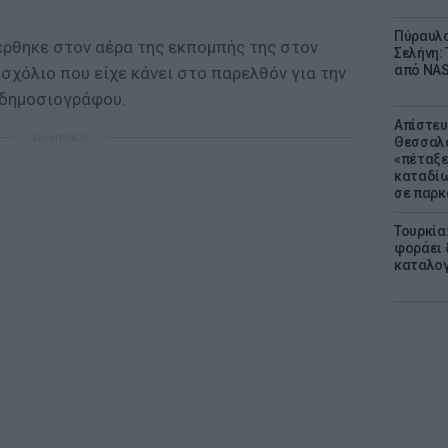
Πύραυλο
έρθηκε
στον αέρα της εκπομπής της σ
τον
Σελήνη: 
από NAS
 σχόλιο που είχε κάνει στο παρελθόν για την
 δημοσιογράφου.
Απίστευ
ΔΙΑΦΗΜΙΣΗ
Θεσσαλο
«πέταξε
καταδίω
σε παρκ
Τουρκία
φοράει δ
καταλογ