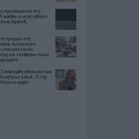
ς προσέκρουσε στη
Τι κρύβει η «σιγή ιχθύος»
A και SpaceX;
το τροχαίο στη
νίκη: Αυτοκίνητο
» σαν από ταινία
ξης και «ανέβηκε» πάνω
αρισμένο
: Συνελήφθη ηθοποιός που
oνητή ως κολιέ - Τι της
ίζουν οι αρχές