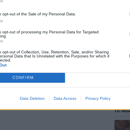
In
ου.
o opt-out of the Sale of my Personal Data.
In
to opt-out of processing my Personal Data for Targeted
ing.
ΘΕΜΑΤ
In
Έφτιαξ
μουσική
o opt-out of Collection, Use, Retention, Sale, and/or Sharing
ersonal Data that Is Unrelated with the Purposes for which it
lected.
Out
CONFIRM
Data Deletion
Data Access
Privacy Policy
ΘΕΜΑΤ
Explain
το «Μικ