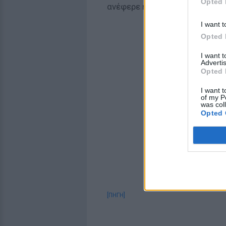
Opted 
ανέφερε η Κατερίνα Καινούργι
I want t
Opted 
I want 
Advertis
Opted 
I want t
of my P
was col
Opted 
[ΠΗΓΗ]