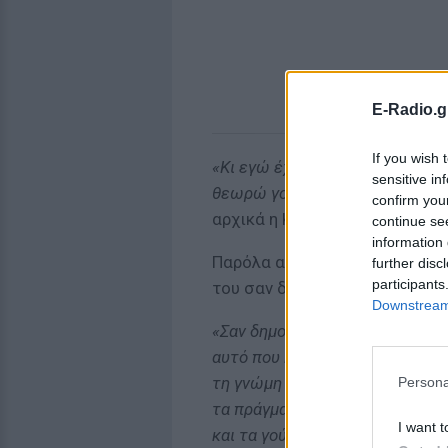
E-Radio.g
If you wish 
«Κι εγώ έχω κάνει βλακείες. Πρ
sensitive in
θεωρώ γοητευτικό τον Γιώργο 
confirm you
αρχικά η Κατερίνα Καινούργιο
continue se
information 
Παρόλα αυτά όμως η παρουσιά
further disc
participants
του σαν δημοσιογράφος.
Downstream 
«Σαν δημοσιογράφος να το πούμ
αυτό που κάνει, αλλά σαν άντρ
τη γνώμη μου, δεν τον θεωρώ γ
Persona
τα πράγματα και το λέω και με
I want t
και τα γούστα. Εμένα άλλοι άνδ