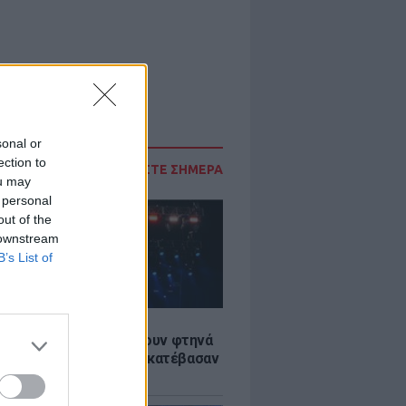
sonal or
ection to
ΔΙΑΒΑΣΤΕ ΣΗΜΕΡΑ
ou may
 personal
out of the
 downstream
B’s List of
LE
αυλίες επιτέλους βγάζουν φτηνά
ια - Ποιοι καλλιτέχνες κατέβασαν
ές