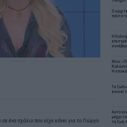
Things»
Ο αρχιτ
πάντα τ
Η δολοφ
επιστρέ
συνέβησ
ΔΙΑΦΗΜΙΣΗ
Νίνο: «
Καλάσνι
Η αποκά
Τα ζώδια
ευνοεί 
Αυτό εί
μέχρι τ
σε ένα σχόλιο που είχε κάνει για το Γιώργο
τη ζωή 