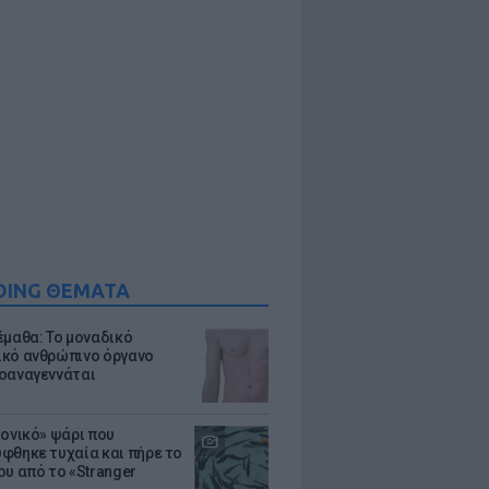
DING ΘΕΜΑΤΑ
έμαθα: Το μοναδικό
κό ανθρώπινο όργανο
οαναγεννάται
μονικό» ψάρι που
φθηκε τυχαία και πήρε το
ου από το «Stranger