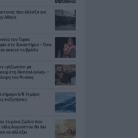
έκτονας που άλλαξε για
ην Αθήνα
ονία του Tupac
φει στο δικαστήριο – Όσα
αν εκείνο το βράδυ
Τον «γάζωσαν» με
κοφ στη Θεσσαλονίκη» –
λυψη του Ψινάκη
 σήμερα 6/8: Η μέρα
τις συζητήσεις
ναι το μόνο ζώδιο που
α τέλη Αυγούστου θα δει
του να αλλάζει