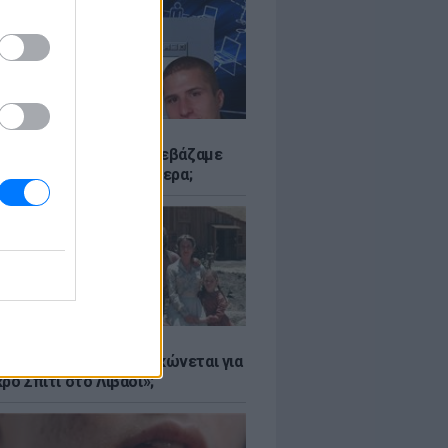
Α
αν το Napster που κατεβάζαμε
 - Πού βρίσκονται σήμερα;
Α
er: Γιατί η Αμερική τσακώνεται για
ρό Σπίτι στο Λιβάδι»;