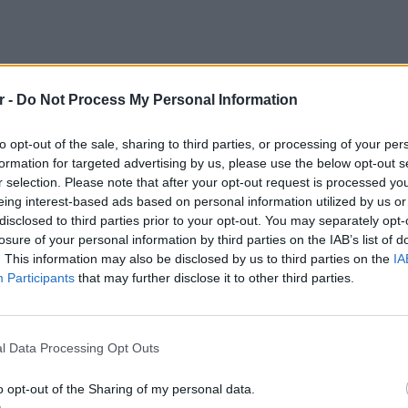
r -
Do Not Process My Personal Information
to opt-out of the sale, sharing to third parties, or processing of your per
ιν από 10 χρόνια γενικότερα είχα πει ότι
formation for targeted advertising by us, please use the below opt-out s
Λιάγκα… Έχω πει τέτοια βλακεία»
, ανέφερε
r selection. Please note that after your opt-out request is processed y
υ.
eing interest-based ads based on personal information utilized by us or
disclosed to third parties prior to your opt-out. You may separately opt-
στρια δε δίστασε να αναφερθεί στην αξία
losure of your personal information by third parties on the IAB’s list of
. This information may also be disclosed by us to third parties on the
IA
Participants
that may further disclose it to other third parties.
ε τώρα, είναι εξαιρετικός, ο καλύτερος σε
ας, τώρα καμιά φορά που τον βλέπω και θα πω
LIFESTY
Οι συν
οητευτικό. Ωραία, δεν το συνεχίζω. Αλλάζουν
l Data Processing Opt Outs
εισιτήρ
 χιούμορ, μην το πάρετε πολύ σοβαρά. Αλλάζουν
τις τιμ
o opt-out of the Sharing of my personal data.
ρες μου άρεσαν παλιότερα, άλλοι τώρα»
,