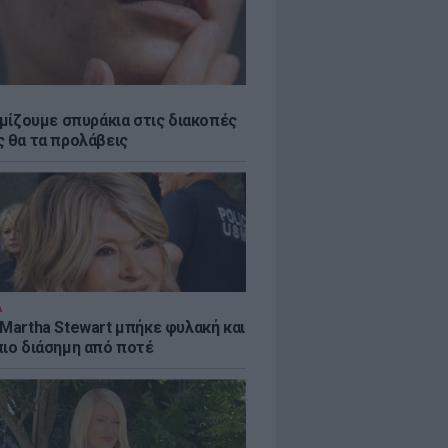
εμίζουμε σπυράκια στις διακοπές
ς θα τα προλάβεις
Α
 Martha Stewart μπήκε φυλακή και
πιο διάσημη από ποτέ