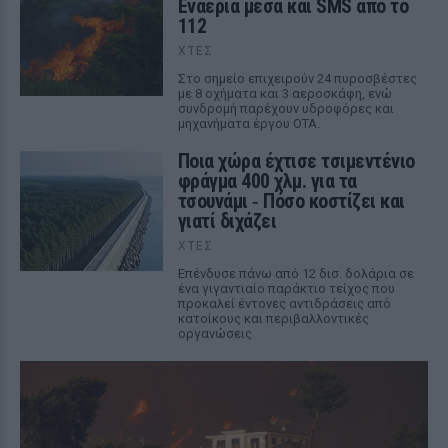
Εναέρια μέσα και SMS από το
112
ΧΤΕΣ
Στο σημείο επιχειρούν 24 πυροσβέστες
με 8 οχήματα και 3 αεροσκάφη, ενώ
συνδρομή παρέχουν υδροφόρες και
μηχανήματα έργου ΟΤΑ.
Ποια χώρα έχτισε τσιμεντένιο
φράγμα 400 χλμ. για τα
τσουνάμι ‑ Πόσο κοστίζει και
γιατί διχάζει
ΧΤΕΣ
Επένδυσε πάνω από 12 δισ. δολάρια σε
ένα γιγαντιαίο παράκτιο τείχος που
προκαλεί έντονες αντιδράσεις από
κατοίκους και περιβαλλοντικές
οργανώσεις