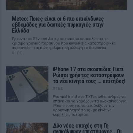
Meteo: Ποιες είναι οι 6 πιο επικίνδυνες
εβδομάδες για δασικές πυρκαγιές στην
Ελλάδα
Έρευνα του Εθνικού Αστεροσκοπείου αποκαλύπτει το
κρίσιμο χρονικό παράθυρο που ευνοεί τις καταστροφικές
πυρκαγιές - και πώς η κλιματική αλλαγή το διευρύνει.
ΧΤΕΣ
iPhone 17 στα σκουπίδια: Γιατί
Ρώσοι χρήστες καταστρέφουν
τα νέα κινητά τους ... επίτηδες!
ΧΤΕΣ
Ένα viral trend στο TikTok ωθεί άνδρες να
σπάνε και να χαράζουν τα ολοκαίνουργια
iPhone τους για να αποδείξουν την
αρρενωπότητά τους - με κίνδυνο
έκρηξης μπαταρίας.
Δύο νέες εποχές στη Γη
ανακάλυψαν επιστήμονες ‑ Oι