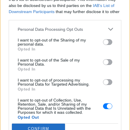
also be disclosed by us to third parties on the
IAB’s List of
Downstream Participants
that may further disclose it to other
third parties.
ΔΕΙΤΕ ΕΠΙΣΗΣ
Personal Data Processing Opt Outs
I want to opt-out of the Sharing of my
ΣΤΗΝ ΙΔΙΑ ΚΑΤΗΓΟΡΙΑ
personal data.
Opted In
Γιατί δεν έσωσα το κουτάβι: Ο
I want to opt-out of the Sale of my
ερευνητής που κατέγραφε τη
Personal Data.
συμβίωση του μικρού σκυλιού
Opted In
με αγέλη λύκων εξηγεί γιατί
δεν επενέβη
I want to opt-out of processing my
Personal Data for Targeted Advertising.
ΧΤΕΣ
Opted In
«Κρατάμε την επιστημονική απόσταση,
δεν είναι δυνατόν να πάω να επέμβω,
I want to opt-out of Collection, Use,
ούτε γίνεται να στείλω κάποιον
Retention, Sale, and/or Sharing of my
κτηνίατρο σε ένα μέρος όπου υπάρχει
Personal Data that Is Unrelated with the
αγέλη με λύκους, είναι επικίνδυνο» λέει
Purposes for which it was collected.
στο protothema.gr ο διδάκτορας
Opted Out
ζωολογίας του ΑΠΘ, Θεόδωρος Κομηνός
- Έχουν πεθάνει και έξι λυκόπουλα
CONFIRM