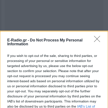
E-Radio.gr -
Do Not Process My Personal
Information
If you wish to opt-out of the sale, sharing to third parties, or
processing of your personal or sensitive information for
targeted advertising by us, please use the below opt-out
section to confirm your selection. Please note that after your
Ακολουθήστε το E-Radio.gr στο
Google News
opt-out request is processed you may continue seeing
και μάθετε πρώτοι
τα πιο hot νέα
.
interest-based ads based on personal information utilized by
us or personal information disclosed to third parties prior to
Εσύ μπήκες στο E-Daily.gr; Τα νέα της ημέρας
your opt-out. You may separately opt-out of the further
και ότι σου κάνει κλικ!
disclosure of your personal information by third parties on the
IAB’s list of downstream participants. This information may
Ακολουθήστε το E-Radio.gr και στο Instagram
also be disclosed by us to third parties on the
IAB’s List of