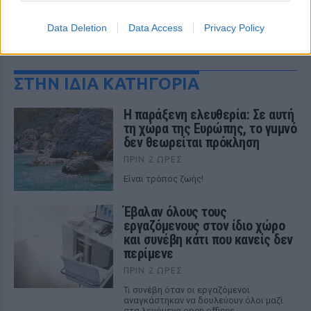
Data Deletion
Data Access
Privacy Policy
ΔΕΙΤΕ ΕΠΙΣΗΣ
ΣΤΗΝ ΙΔΙΑ ΚΑΤΗΓΟΡΙΑ
Η παράξενη ελευθερία: Σε αυτή
τη χώρα της Ευρώπης, το γuμνό
δεν θεωρείται πρόκληση
ΠΡΙΝ 2 ΏΡΕΣ
Είναι τρόπος ζωής!
Έβαλαν όλους τους
εργαζόμενους στον ίδιο χώρο
και συνέβη κάτι που κανείς δεν
περίμενε
ΠΡΙΝ 2 ΏΡΕΣ
Τι συνέβη όταν οι εργαζόμενοι
αναγκάστηκαν να δουλεύουν όλοι μαζί
στα λεγόμενα open offices