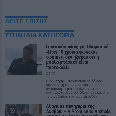
ΔΕΙΤΕ ΕΠΙΣΗΣ
ΣΤΗΝ ΙΔΙΑ ΚΑΤΗΓΟΡΙΑ
Γιαννακόπουλος για Ολυμπιακό:
«Πριν 10 χρόνια φώναζαν
οφσάιντ, δεν ήξεραν ότι η
μπάλα μπάσκετ είναι
πορτοκαλί»
ΧΤΕΣ
Ο Δημήτρης Γιαννακόπουλος έδωσε
συνέντευξη στους «EuroInsiders» και
αναφέρθηκε, μεταξύ άλλων, στην
αντιπαλότητα με τον Ολυμπιακό και στο
τι πήγε λάθος την περσινή σεζόν
Αλογα σε πανηγύρια της
Λέσβου: Η A Promise to Animals