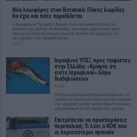
Νέα λεωφόρος στον Βοτανικό: Πόσες λωρίδες
θα έχει και πότε παραδίδεται
Η Λεωφόρος Προφήτη Δανιήλ, που κατασκευάζεται στο
πλαίσιο της Διπλής Ανάπλασης, αποτελεί μέρος ενός νέου
οδικού δικτύου 8 χιλιομέτρων και συνδέεται άμεσα με το
νέο γήπεδο του Παναθηναϊκού.
ΧΤΕΣ
Ισραηλινό ΥΠΕΞ προς τουρίστες
στην Ελλάδα: «Κρύψτε ότι
είστε Ισραηλινοί» λόγω
διαδηλώσεων
ΧΤΕΣ
Ταξιδιωτική προειδοποίηση εξέδωσε το
ισραηλινό υπουργείο Εξωτερικών ενόψει
της «ημέρας οργής» φιλοπαλαιστινιακών
οργανώσεων σε 36 σημεία της χώρας.
Επιτρέπεται να προσπεράσεις
περιπολικό; Τι λέει ο ΚΟΚ που
οι περισσότεροι αγνοούν