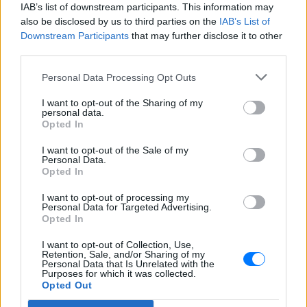
IAB’s list of downstream participants. This information may
παραδώσει ηχογραφημένες συνομιλίες και θα
also be disclosed by us to third parties on the
IAB’s List of
ζητήσει την προστασία τους.
Downstream Participants
that may further disclose it to other
third parties.
Εντύπωση ωστόσο προκαλεί, ότι ο πατέρας της, με
Personal Data Processing Opt Outs
δηλώσεις του, στέκεται στο πλευρό του εν
διαστάσει συζύγου της και θύμα της 36χρονης
I want to opt-out of the Sharing of my
personal data.
λέγοντας πως «η κόρη μου λέει ψέματα, δεν
Opted In
κακοποιήθηκε από τον σύζυγο της».
I want to opt-out of the Sale of my
Personal Data.
[ΠΗΓΗ]
Opted In
I want to opt-out of processing my
Personal Data for Targeted Advertising.
ΔΙΑΦΗΜΙΣΗ
Opted In
I want to opt-out of Collection, Use,
Retention, Sale, and/or Sharing of my
Personal Data that Is Unrelated with the
Purposes for which it was collected.
Opted Out