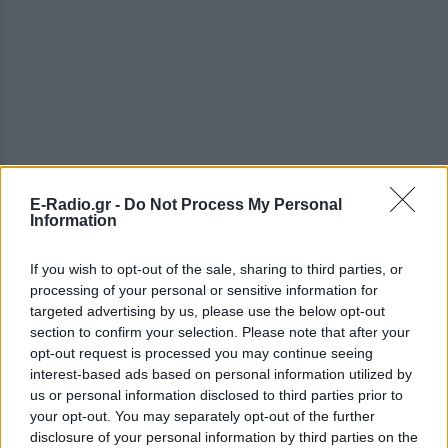
E-Radio.gr -
Do Not Process My Personal
Information
Η 38χρονη, όπως ήδη έχει δηλώσει, έχει ομολογήσει
If you wish to opt-out of the sale, sharing to third parties, or
την πράξη της λέγοντας πως «θόλωσα και του έριξα
processing of your personal or sensitive information for
το μπουκαλάκι με το καυστικό υγρό» επειδή
targeted advertising by us, please use the below opt-out
ανέφερε πως ήταν θύμα κακοποιητικής
section to confirm your selection. Please note that after your
συμπεριφοράς τόσο από τον 36χρονο όσο και από
opt-out request is processed you may continue seeing
τον αδερφό του.
interest-based ads based on personal information utilized by
us or personal information disclosed to third parties prior to
your opt-out. You may separately opt-out of the further
Μάλιστα, αναμένεται να καταθέσει στις αρχές
disclosure of your personal information by third parties on the
ότι δέχεται απειλές για την ζωή της ενώ θα