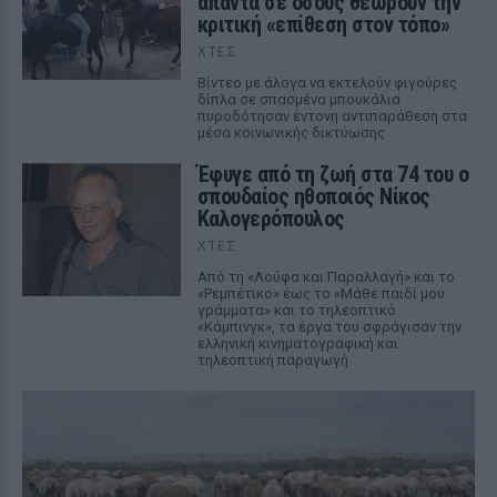
απαντά σε όσους θεωρούν την
κριτική «επίθεση στον τόπο»
ΧΤΕΣ
Βίντεο με άλογα να εκτελούν φιγούρες
δίπλα σε σπασμένα μπουκάλια
πυροδότησαν έντονη αντιπαράθεση στα
μέσα κοινωνικής δικτύωσης
Έφυγε από τη ζωή στα 74 του ο
σπουδαίος ηθοποιός Νίκος
Καλογερόπουλος
ΧΤΕΣ
Από τη «Λούφα και Παραλλαγή» και το
«Ρεμπέτικο» έως το «Μάθε παιδί μου
γράμματα» και το τηλεοπτικό
«Κάμπινγκ», τα έργα του σφράγισαν την
ελληνική κινηματογραφική και
τηλεοπτική παραγωγή