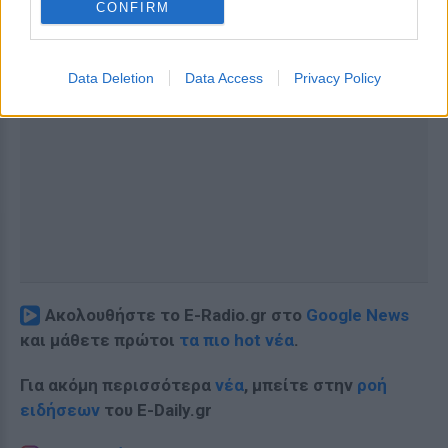
CONFIRM
Data Deletion
Data Access
Privacy Policy
Ακολουθήστε το E-Radio.gr στο
Google News
και μάθετε πρώτοι
τα πιο hot νέα
.
Για ακόμη περισσότερα
νέα
, μπείτε στην
ροή
ειδήσεων
του E-Daily.gr