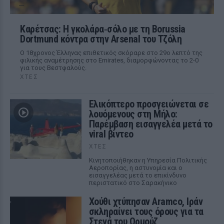
Καρέτσας: Η γκολάρα‑σόλο με τη Borussia
Dortmund κόντρα στην Arsenal του Τζόλη
Ο 18χρονος Έλληνας επιθετικός σκόραρε στο 29ο λεπτό της
φιλικής αναμέτρησης στο Emirates, διαμορφώνοντας το 2-0
για τους Βεστφαλούς.
ΧΤΕΣ
Ελικόπτερο προσγειώνεται σε
λουόμενους στη Μήλο:
Παρέμβαση εισαγγελέα μετά το
viral βίντεο
ΧΤΕΣ
Κινητοποιήθηκαν η Υπηρεσία Πολιτικής
Αεροπορίας, η αστυνομία και ο
εισαγγελέας μετά το επικίνδυνο
περιστατικό στο Σαρακήνικο
Χούθι χτύπησαν Aramco, Ιράν
σκληραίνει τους όρους για τα
Στενά του Ορμούζ