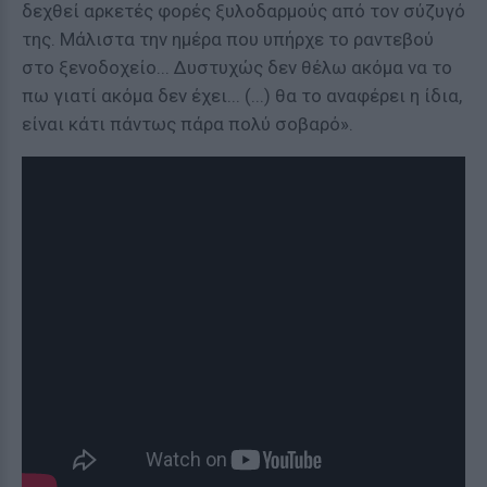
δεχθεί αρκετές φορές ξυλοδαρμούς από τον σύζυγό
της. Μάλιστα την ημέρα που υπήρχε το ραντεβού
στο ξενοδοχείο... Δυστυχώς δεν θέλω ακόμα να το
πω γιατί ακόμα δεν έχει... (...) θα το αναφέρει η ίδια,
είναι κάτι πάντως πάρα πολύ σοβαρό».