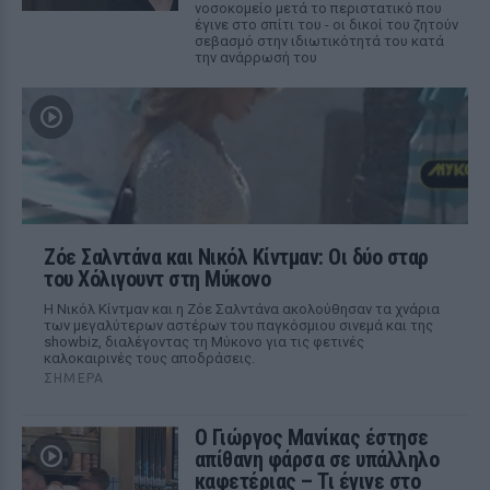
νοσοκομείο μετά το περιστατικό που
έγινε στο σπίτι του - οι δικοί του ζητούν
σεβασμό στην ιδιωτικότητά του κατά
την ανάρρωσή του
Ζόε Σαλντάνα και Νικόλ Κίντμαν: Οι δύο σταρ
του Χόλιγουντ στη Μύκονο
Η Νικόλ Κίντμαν και η Ζόε Σαλντάνα ακολούθησαν τα χνάρια
των μεγαλύτερων αστέρων του παγκόσμιου σινεμά και της
showbiz, διαλέγοντας τη Μύκονο για τις φετινές
καλοκαιρινές τους αποδράσεις.
ΣΉΜΕΡΑ
Ο Γιώργος Μανίκας έστησε
απίθανη φάρσα σε υπάλληλο
καφετέριας – Τι έγινε στο