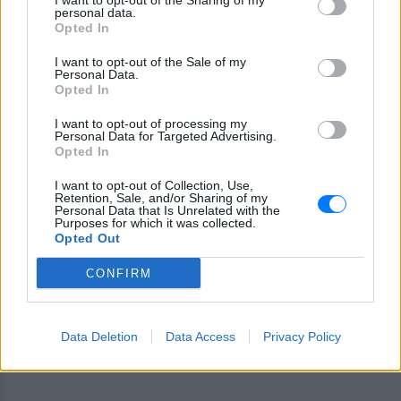
I want to opt-out of the Sharing of my
personal data.
Opted In
I want to opt-out of the Sale of my
Personal Data.
Ακολουθήστε το E-Radio.gr στο
Google News
Opted In
και μάθετε πρώτοι
τα πιο hot νέα
.
I want to opt-out of processing my
Personal Data for Targeted Advertising.
Εσύ μπήκες στο E-Daily.gr; Τα νέα της ημέρας
Opted In
και ότι σου κάνει κλικ!
I want to opt-out of Collection, Use,
Retention, Sale, and/or Sharing of my
Personal Data that Is Unrelated with the
Ακολουθήστε το E-Radio.gr και στο Instagram
Purposes for which it was collected.
Opted Out
ΔΙΑΦΗΜΙΣΗ
CONFIRM
Data Deletion
Data Access
Privacy Policy