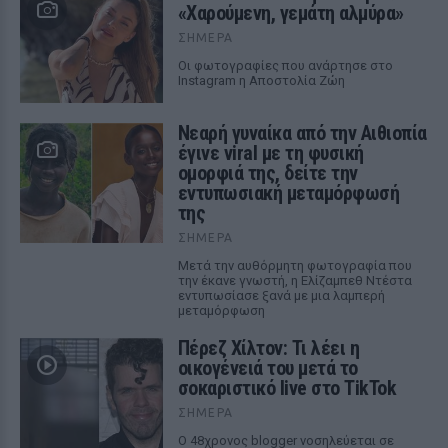
«Χαρούμενη, γεμάτη αλμύρα»
ΣΉΜΕΡΑ
Οι φωτογραφίες που ανάρτησε στο
Instagram η Αποστολία Ζώη
Νεαρή γυναίκα από την Αιθιοπία
έγινε viral με τη φυσική
ομορφιά της, δείτε την
εντυπωσιακή μεταμόρφωσή
της
ΣΉΜΕΡΑ
Μετά την αυθόρμητη φωτογραφία που
την έκανε γνωστή, η Ελίζαμπεθ Ντέστα
εντυπωσίασε ξανά με μια λαμπερή
μεταμόρφωση
Πέρεζ Χίλτον: Τι λέει η
οικογένειά του μετά το
σοκαριστικό live στο TikTok
ΣΉΜΕΡΑ
Ο 48χρονος blogger νοσηλεύεται σε