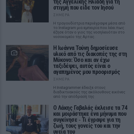
της Αγγελικής Ηλιάδη για τη
στιγμή που είδε τον Ιησού
ΣΉΜΕΡΑ
Η τραγουδίστρια περιέγραψε μέσα από
το Instagram μια εμπειρία που λέει πως
έζησε όταν ο γιος της νοσηλευόταν στο
νοσοκομείο της Αρτας.
Η Ιωάννα Τούνη δημοσίευσε
υλικό από τις διακοπές της στη
Μύκονο: Όσο και αν έχω
ταξιδέψει, αυτός είναι ο
αγαπημένος μου προορισμός
ΣΉΜΕΡΑ
Η Instagrammer έδειξε στους
διαδικτυακούς της ακόλουθους εικόνες
από την απόδρασή της
Ο Λάκης Γαβαλάς έκλεισε τα 74
και μοιράστηκε ένα μήνυμα που
συγκίνησε ‑ Τι έγραψε για τη
ζωή, τους γονείς του και την
υγεία του