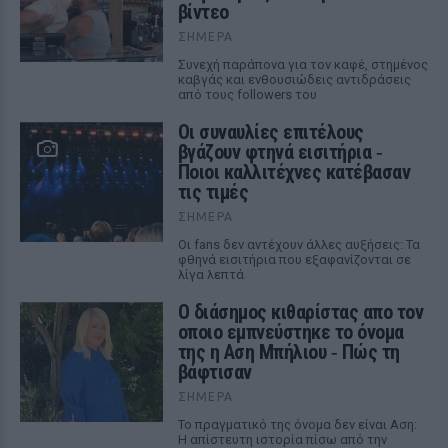
βίντεο
ΣΉΜΕΡΑ
Συνεχή παράπονα για τον καφέ, στημένος
καβγάς και ενθουσιώδεις αντιδράσεις
από τους followers του
Οι συναυλίες επιτέλους
βγάζουν φτηνά εισιτήρια ‑
Ποιοι καλλιτέχνες κατέβασαν
τις τιμές
ΣΉΜΕΡΑ
Οι fans δεν αντέχουν άλλες αυξήσεις: Τα
φθηνά εισιτήρια που εξαφανίζονται σε
λίγα λεπτά
Ο διάσημος κιθαρίστας απο τον
οποιο εμπνεύστηκε το όνομα
της η Αση Μπήλιου ‑ Πώς τη
βάφτισαν
ΣΉΜΕΡΑ
Το πραγματικό της όνομα δεν είναι Αση:
Η απίστευτη ιστορία πίσω από την