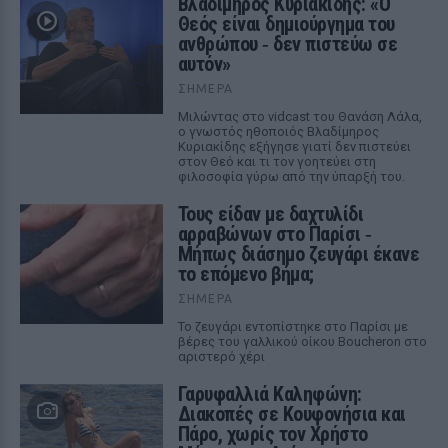
Βλαδίμηρος Κυριακίδης: «Ο
Θεός είναι δημιούργημα του
ανθρώπου ‑ δεν πιστεύω σε
αυτόν»
ΣΉΜΕΡΑ
Μιλώντας στο vidcast του Θανάση Λάλα,
ο γνωστός ηθοποιός Βλαδίμηρος
Κυριακίδης εξήγησε γιατί δεν πιστεύει
στον Θεό και τι τον γοητεύει στη
φιλοσοφία γύρω από την ύπαρξή του.
Τους είδαν με δαχτυλίδι
αρραβώνων στο Παρίσι ‑
Μήπως διάσημο ζευγάρι έκανε
το επόμενο βήμα;
ΣΉΜΕΡΑ
Το ζευγάρι εντοπίστηκε στο Παρίσι με
βέρες του γαλλικού οίκου Boucheron στο
αριστερό χέρι
Γαρυφαλλιά Καληφώνη:
Διακοπές σε Κουφονήσια και
Πάρο, χωρίς τον Χρήστο