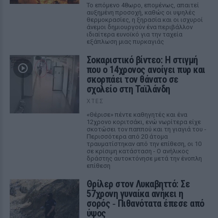
Το επόμενο 48ωρο, επομένως, απαιτεί
αυξημένη προσοχή, καθώς οι υψηλές
θερμοκρασίες, η ξηρασία και οι ισχυροί
άνεμοι δημιουργούν ένα περιβάλλον
ιδιαίτερα ευνοϊκό για την ταχεία
εξάπλωση μιας πυρκαγιάς
Σοκαριστικό βίντεο: Η στιγμή
που ο 14χρονος ανοίγει πυρ και
σκορπάει τον θάνατο σε
σχολείο στη Ταϊλάνδη
ΧΤΕΣ
«Θέρισε» πέντε καθηγητές και ένα
12χρονο κοριτσάκι, ενώ νωρίτερα είχε
σκοτώσει τον παππού και τη γιαγιά του -
Περισσότερα από 20 άτομα
τραυματίστηκαν από την επίθεση, οι 10
σε κρίσιμη κατάσταση - Ο ανήλικος
δράστης αυτοκτόνησε μετά την ένοπλη
επίθεση
Θρίλερ στον Λυκαβηττό: Σε
57χρονη γυναίκα ανήκει η
σορός ‑ Πιθανότατα έπεσε από
ύψος