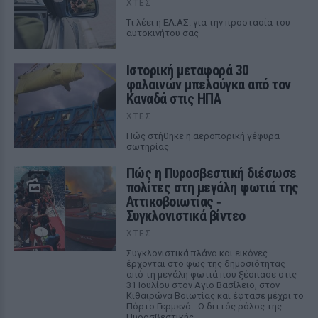
ΧΤΕΣ
Tι λέει η ΕΛ.ΑΣ. για την προστασία του
αυτοκινήτου σας
Ιστορική μεταφορά 30
φαλαινών μπελούγκα από τον
Καναδά στις ΗΠΑ
ΧΤΕΣ
Πώς στήθηκε η αεροπορική γέφυρα
σωτηρίας
Πώς η Πυροσβεστική διέσωσε
πολίτες στη μεγάλη φωτιά της
Αττικοβοιωτίας ‑
Συγκλονιστικά βίντεο
ΧΤΕΣ
Συγκλονιστικά πλάνα και εικόνες
έρχονται στο φως της δημοσιότητας
από τη μεγάλη φωτιά που ξέσπασε στις
31 Ιουλίου στον Αγιο Βασίλειο, στον
Κιθαιρώνα Βοιωτίας και έφτασε μέχρι το
Πόρτο Γερμενό - Ο διττός ρόλος της
Πυροσβεστικής