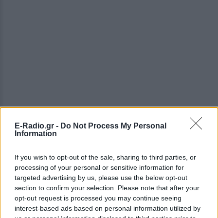
E-Radio.gr -
Do Not Process My Personal
ΔΕΙΤΕ ΕΠΙΣΗΣ
Information
ΣΤΗΝ ΙΔΙΑ ΚΑΤΗΓΟΡΙΑ
If you wish to opt-out of the sale, sharing to third parties, or
processing of your personal or sensitive information for
Ουκρανία: Βίντεο σοκ με
targeted advertising by us, please use the below opt-out
19χρονο να οδηγείται με τη βία
section to confirm your selection. Please note that after your
για επιστράτευση ‑ Τι είναι το
opt-out request is processed you may continue seeing
«busification»
interest-based ads based on personal information utilized by
ΧΤΕΣ