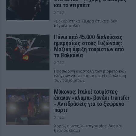
και το ντιμπέιτ
ΧΤΕΣ
«Σοκαρίστηκα. Ήξερα ότι κάτι δεν
πήγαινε καλά»
Πάνω από 45.000 διελεύσεις
ημερησίως στους Ευζώνους:
Μαζική άφιξη τουριστών από
τα Βαλκάνια
ΧΤΕΣ
Προσωρινή αναστολή των βιομετρικών
ελέγχων για να επισπευστεί η διέλευση
των ταξιδιωτών
Μύκονος: Ιταλοί τουρίστες
έκαναν «κλαμπ» βανάκι transfer
‑ Αντιδράσεις για το ξέφρενο
πάρτι
ΧΤΕΣ
Χοροί, φωνές, φωτογραφίες: Λες και
ήταν σε κλαμπ