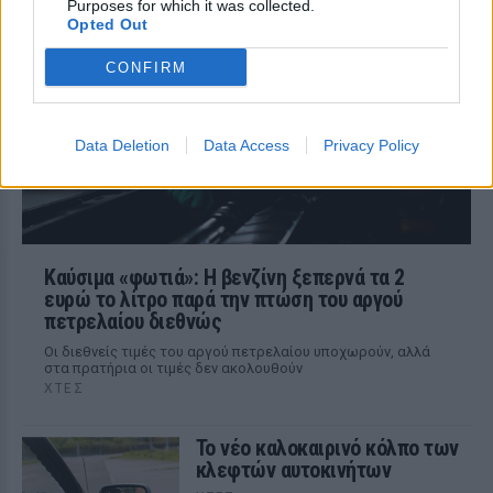
Purposes for which it was collected.
του μικρού προσήχθησαν από τις αρχές -
Opted Out
σύμφωνα με πληροφορίες, κανείς δεν
βρισκόταν κοντά στο παιδί εκείνη την
ώρα
CONFIRM
Data Deletion
Data Access
Privacy Policy
Καύσιμα «φωτιά»: Η βενζίνη ξεπερνά τα 2
ευρώ το λίτρο παρά την πτώση του αργού
πετρελαίου διεθνώς
Οι διεθνείς τιμές του αργού πετρελαίου υποχωρούν, αλλά
στα πρατήρια οι τιμές δεν ακολουθούν
ΧΤΕΣ
Το νέο καλοκαιρινό κόλπο των
κλεφτών αυτοκινήτων