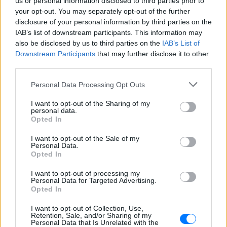
us or personal information disclosed to third parties prior to
your opt-out. You may separately opt-out of the further
Βίντεο που φέρεται να δείχνει βίαιη
disclosure of your personal information by third parties on the
μεταφορά άνδρα για στρατιωτική
επιστράτευση στην Ουκρανία
IAB’s list of downstream participants. This information may
επαναφέρει τη συζήτηση για το λεγόμενο
also be disclosed by us to third parties on the
IAB’s List of
«busification».
Downstream Participants
that may further disclose it to other
Ουκρανία: Βίντεο σοκ με
third parties.
19χρονο να οδηγείται με τη βία
για επιστράτευση ‑ Τι είναι το
Personal Data Processing Opt Outs
«busification»
I want to opt-out of the Sharing of my
ΧΤΕΣ
personal data.
Opted In
Βίντεο που φέρεται να δείχνει βίαιη
μεταφορά άνδρα για στρατιωτική
επιστράτευση στην Ουκρανία
I want to opt-out of the Sale of my
επαναφέρει τη συζήτηση για το λεγόμενο
Personal Data.
«busification».
Opted In
Πάρο: 4χρονος έχασε τη ζωή
I want to opt-out of processing my
του σε πισίνα beach bar –
Personal Data for Targeted Advertising.
Βούτηξε ο μπάρμαν για να τον
Opted In
ανασύρει
I want to opt-out of Collection, Use,
ΧΤΕΣ
Retention, Sale, and/or Sharing of my
Personal Data that Is Unrelated with the
Ο ιδιοκτήτης του beach bar και οι γονείς