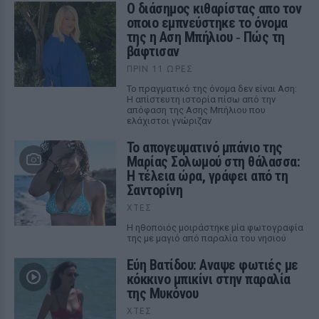
Ο διάσημος κιθαρίστας απο τον
οποιο εμπνεύστηκε το όνομα
της η Αση Μπήλιου ‑ Πώς τη
βάφτισαν
ΠΡΙΝ 11 ΏΡΕΣ
Το πραγματικό της όνομα δεν είναι Αση:
Η απίστευτη ιστορία πίσω από την
απόφαση της Ασης Μπήλιου που
ελάχιστοι γνώριζαν
Το απογευματινό μπάνιο της
Μαρίας Σολωμού στη θάλασσα:
Η τέλεια ώρα, γράφει από τη
Σαντορίνη
ΧΤΕΣ
Η ηθοποιός μοιράστηκε μία φωτογραφία
της με μαγιό από παραλία του νησιού
Εύη Βατίδου: Αναψε φωτιές με
κόκκινο μπικίνι στην παραλία
της Μυκόνου
ΧΤΕΣ