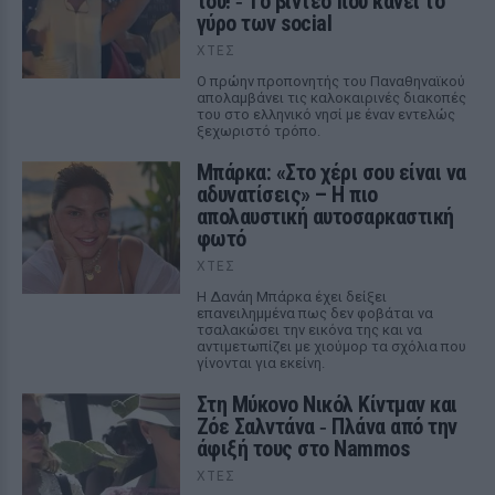
του! ‑ Tο βίντεο που κάνει το
γύρο των social
ΧΤΕΣ
Ο πρώην προπονητής του Παναθηναϊκού
απολαμβάνει τις καλοκαιρινές διακοπές
του στο ελληνικό νησί με έναν εντελώς
ξεχωριστό τρόπο.
Μπάρκα: «Στο χέρι σου είναι να
αδυνατίσεις» – Η πιο
απολαυστική αυτοσαρκαστική
φωτό
ΧΤΕΣ
Η Δανάη Μπάρκα έχει δείξει
επανειλημμένα πως δεν φοβάται να
τσαλακώσει την εικόνα της και να
αντιμετωπίζει με χιούμορ τα σχόλια που
γίνονται για εκείνη.
Στη Μύκονο Νικόλ Κίντμαν και
Ζόε Σαλντάνα ‑ Πλάνα από την
άφιξή τους στο Nammos
ΧΤΕΣ