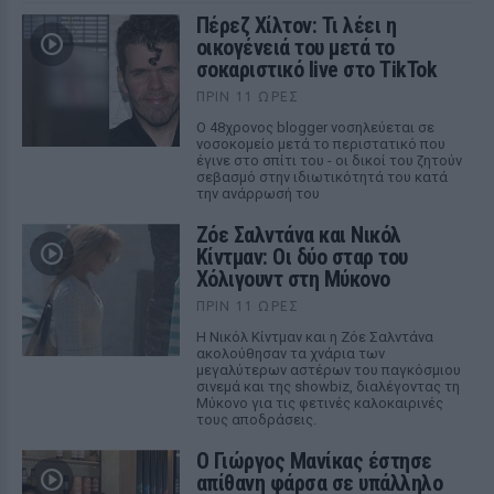
Πέρεζ Χίλτον: Τι λέει η
οικογένειά του μετά το
σοκαριστικό live στο TikTok
ΠΡΙΝ 11 ΏΡΕΣ
Ο 48χρονος blogger νοσηλεύεται σε
νοσοκομείο μετά το περιστατικό που
έγινε στο σπίτι του - οι δικοί του ζητούν
σεβασμό στην ιδιωτικότητά του κατά
την ανάρρωσή του
Ζόε Σαλντάνα και Νικόλ
Κίντμαν: Οι δύο σταρ του
Χόλιγουντ στη Μύκονο
ΠΡΙΝ 11 ΏΡΕΣ
Η Νικόλ Κίντμαν και η Ζόε Σαλντάνα
ακολούθησαν τα χνάρια των
μεγαλύτερων αστέρων του παγκόσμιου
σινεμά και της showbiz, διαλέγοντας τη
Μύκονο για τις φετινές καλοκαιρινές
τους αποδράσεις.
Ο Γιώργος Μανίκας έστησε
απίθανη φάρσα σε υπάλληλο