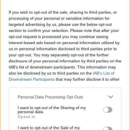
Εσύ μπήκες στο E-Daily.gr; Τα νέα της ημέρας
και ότι σου κάνει κλικ!
If you wish to opt-out of the sale, sharing to third parties, or
processing of your personal or sensitive information for
targeted advertising by us, please use the below opt-out
Ακολουθήστε το E-Radio.gr και στο Instagram
section to confirm your selection. Please note that after your
ΔΙΑΦΗΜΙΣΗ
opt-out request is processed you may continue seeing
interest-based ads based on personal information utilized by
us or personal information disclosed to third parties prior to
your opt-out. You may separately opt-out of the further
disclosure of your personal information by third parties on the
IAB’s list of downstream participants. This information may
also be disclosed by us to third parties on the
IAB’s List of
Downstream Participants
that may further disclose it to other
third parties.
Personal Data Processing Opt Outs
I want to opt-out of the Sharing of my
personal data.
Opted In
I want to opt-out of the Sale of my