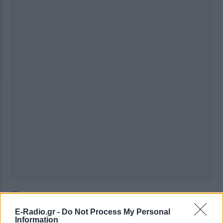
Ακολουθήστε το E-Radio.gr στο
Google News
και μάθετε πρώτοι
τα πιο hot νέα
.
E-Radio.gr -
Do Not Process My Personal
Information