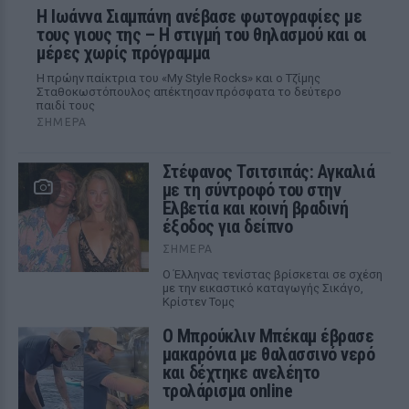
H Ιωάννα Σιαμπάνη ανέβασε φωτογραφίες με
τους γιους της – Η στιγμή του θηλασμού και οι
μέρες χωρίς πρόγραμμα
Η πρώην παίκτρια του «My Style Rocks» και ο Τζίμης
Σταθοκωστόπουλος απέκτησαν πρόσφατα το δεύτερο
παιδί τους
ΣΉΜΕΡΑ
Στέφανος Τσιτσιπάς: Αγκαλιά
με τη σύντροφό του στην
Ελβετία και κοινή βραδινή
έξοδος για δείπνο
ΣΉΜΕΡΑ
Ο Έλληνας τενίστας βρίσκεται σε σχέση
με την εικαστικό καταγωγής Σικάγο,
Κρίστεν Τομς
Ο Μπρούκλιν Μπέκαμ έβρασε
μακαρόνια με θαλασσινό νερό
και δέχτηκε ανελέητο
τρολάρισμα online