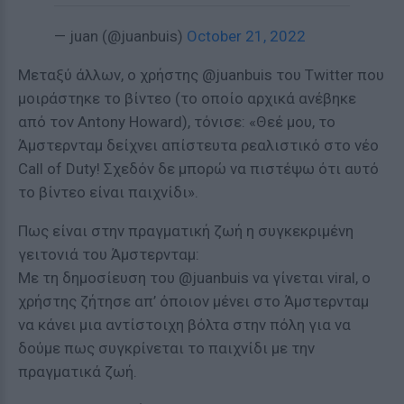
— juan (@juanbuis)
October 21, 2022
Μεταξύ άλλων, ο χρήστης @juanbuis του Twitter που
μοιράστηκε το βίντεο (το οποίο αρχικά ανέβηκε
από τον Antony Howard), τόνισε: «Θεέ μου, το
Άμστερνταμ δείχνει απίστευτα ρεαλιστικό στο νέο
Call of Duty! Σχεδόν δε μπορώ να πιστέψω ότι αυτό
το βίντεο είναι παιχνίδι».
Πως είναι στην πραγματική ζωή η συγκεκριμένη
γειτονιά του Άμστερνταμ:
Με τη δημοσίευση του @juanbuis να γίνεται viral, ο
χρήστης ζήτησε απ’ όποιον μένει στο Άμστερνταμ
να κάνει μια αντίστοιχη βόλτα στην πόλη για να
δούμε πως συγκρίνεται το παιχνίδι με την
πραγματικά ζωή.