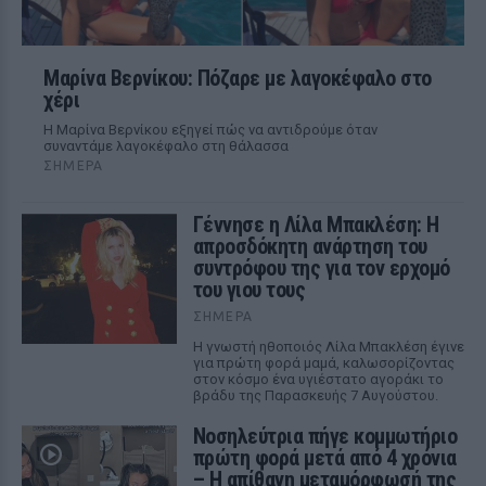
Μαρίνα Βερνίκου: Πόζαρε με λαγοκέφαλο στο
χέρι
Η Μαρίνα Βερνίκου εξηγεί πώς να αντιδρούμε όταν
συναντάμε λαγοκέφαλο στη θάλασσα
ΣΉΜΕΡΑ
Γέννησε η Λίλα Μπακλέση: Η
απροσδόκητη ανάρτηση του
συντρόφου της για τον ερχομό
του γιου τους
ΣΉΜΕΡΑ
Η γνωστή ηθοποιός Λίλα Μπακλέση έγινε
για πρώτη φορά μαμά, καλωσορίζοντας
στον κόσμο ένα υγιέστατο αγοράκι το
βράδυ της Παρασκευής 7 Αυγούστου.
Νοσηλεύτρια πήγε κομμωτήριο
πρώτη φορά μετά από 4 χρόνια
– Η απίθανη μεταμόρφωσή της