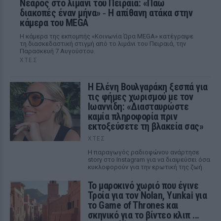
Νεαρός στο λιμάνι του Πειραιά: «Πάω
διακοπές έναν μήνα» ‑ Η απίθανη ατάκα στην
κάμερα του MEGA
Η κάμερα της εκπομπής «Κοινωνία Ώρα MEGA» κατέγραψε
τη διασκεδαστική στιγμή από το λιμάνι του Πειραιά, την
Παρασκευή 7 Αυγούστου.
ΧΤΕΣ
Η Ελένη Βουλγαράκη ξεσπά για
τις φήμες χωρισμού με τον
Ιωαννίδη: «Διασταυρώστε
καμία πληροφορία πριν
εκτοξεύσετε τη βλακεία σας»
ΧΤΕΣ
Η παραγωγός ραδιοφώνου ανάρτησε
story στο Instagram για να διαψεύσει όσα
κυκλοφορούν για την ερωτική της ζωή
Το μαροκινό χωριό που έγινε
Τροία για τον Nolan, Yunkai για
το Game of Thrones και
σκηνικό για το βίντεο κλιπ ...