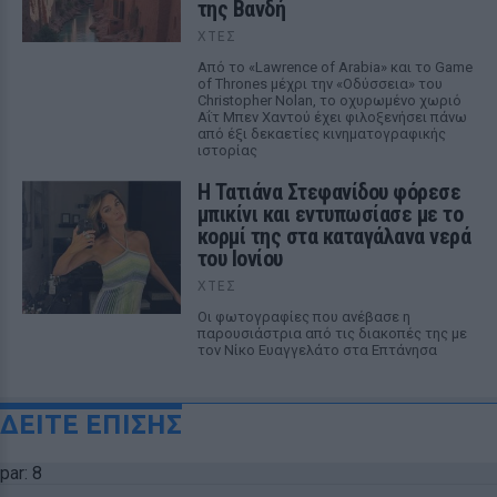
της Βανδή
ΧΤΕΣ
Από το «Lawrence of Arabia» και το Game
of Thrones μέχρι την «Οδύσσεια» του
Christopher Nolan, το οχυρωμένο χωριό
Αΐτ Μπεν Χαντού έχει φιλοξενήσει πάνω
από έξι δεκαετίες κινηματογραφικής
ιστορίας
Η Τατιάνα Στεφανίδου φόρεσε
μπικίνι και εντυπωσίασε με το
κορμί της στα καταγάλανα νερά
του Ιονίου
ΧΤΕΣ
Οι φωτογραφίες που ανέβασε η
παρουσιάστρια από τις διακοπές της με
τον Νίκο Ευαγγελάτο στα Επτάνησα
ΔΕΙΤΕ ΕΠΙΣΗΣ
par: 8