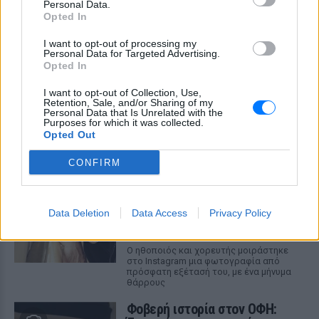
Personal Data.
Opted In
I want to opt-out of processing my
Personal Data for Targeted Advertising.
Opted In
I want to opt-out of Collection, Use,
Retention, Sale, and/or Sharing of my
ΔΕΙΤΕ ΕΠΙΣΗΣ
Personal Data that Is Unrelated with the
Purposes for which it was collected.
Opted Out
ΣΤΗΝ ΙΔΙΑ ΚΑΤΗΓΟΡΙΑ
CONFIRM
Ατύχημα για τον Ιβάν Σβιτάιλο
στην Κέρκυρα: «Θα σηκωθώ πιο
δυνατός»
Data Deletion
Data Access
Privacy Policy
ΣΉΜΕΡΑ
Ο ηθοποιός και χορευτής μοιράστηκε
στο Instagram μια φωτογραφία από
πρόσφατη εξέτασή του, με ένα μήνυμα
θάρρους
Φοβερή ιστορία στον ΟΦΗ: