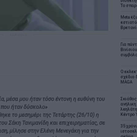
υιοθετή
Το σπαρ
Meta έξυ
εστιατό
Βρετανί
ΔΙΑΦΗΜΙΣΗ
Για πάν
Βινίσιο
συμβόλα
Ο εκλεκ
σχέδιο 
MAGA
α, μέσα μου ήταν τόσο έντονη η ευθύνη του
Σκιάθος:
ανήλικη 
 που ήταν δύσκολο»
λεηλάτη
θηκε το μεσημέρι της Τετάρτης (26/10) η
Κέντρο 
ου Σάκη Τανιμανίδη και επιχειρηματίας, σε
35 χρόν
ιση, μίλησε στην Ελένη Μενεγάκη για την
ιστοσελ
ακόμα