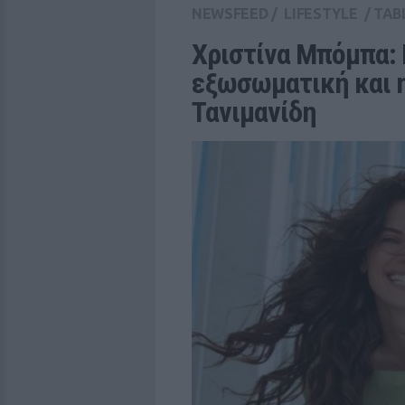
NEWSFEED
/
LIFESTYLE
/
TAB
Χριστίνα Μπόμπα: 
εξωσωματική και η
Τανιμανίδη