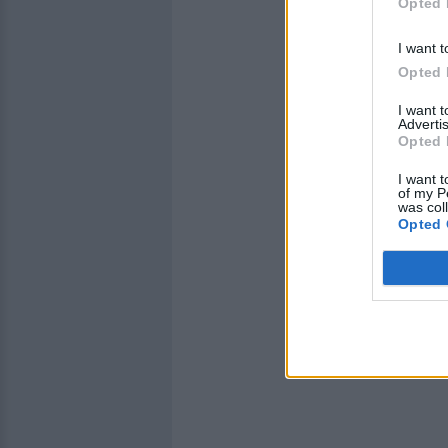
Opted 
I want t
Opted 
I want 
Advertis
Opted 
I want t
of my P
was col
Opted 