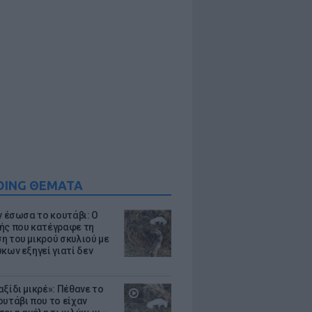
DING ΘΕΜΑΤΑ
ν έσωσα το κουτάβι: Ο
ής που κατέγραφε τη
η του μικρού σκυλιού με
κων εξηγεί γιατί δεν
ξίδι μικρέ»: Πέθανε το
ουτάβι που το είχαν