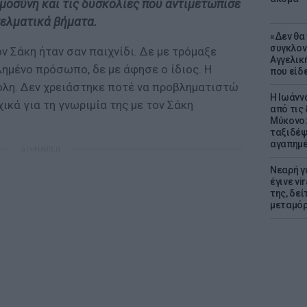
μοσύνη και τις δυσκολίες που αντιμετώπισε
γελματικά βήματα.
«Δεν θα
συγκλον
ν Σάκη ήταν σαν παιχνίδι. Δε με τρόμαξε
Αγγελική
ημένο πρόσωπο, δε με άφησε ο ίδιος. Η
που είδε
κολη. Δεν χρειάστηκε ποτέ να προβληματιστώ
Η Ιωάνν
χικά για τη γνωριμία της με τον Σάκη
από τις
Μύκονο:
ταξιδέψε
αγαπημέ
ΔΙΑΦΗΜΙΣΗ
Νεαρή γ
έγινε vi
της, δε
μεταμό