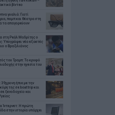
σει η αγέλη των λύκων –
ακτικό βίντεο
πνα γυαλιά: Γιατί
ρια, παμπ και θέατρα στη
α τα απαγορεύουν
τα στη Ρεάλ Μαδρίτης ο
υς: Υπογράφει νέο εξαετές
ιο ο Βραζιλιάνος
τός του Τραμπ: Το κρυφό
διαδοχής στην ηγεσία του
 39χρονη ήπιε με την
κόρη της σε boat trip και
σε ξενοδοχείο και
Υγείας
ια Ίντερνετ: Η πρώτη
ίδα στην ιστορία υπάρχει