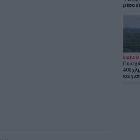
μέσα κ
ΕΙΔΗΣΕΙ
Ποια χ
400 χλμ
και για