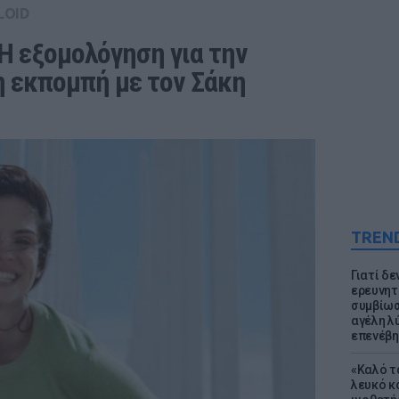
LOID
Η εξομολόγηση για την 
 εκπομπή με τον Σάκη 
TREN
Γιατί δε
ερευνητ
συμβίωσ
αγέλη λύ
επενέβη
«Καλό τα
λευκό κ