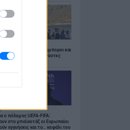
Σ
 «Οι κάτοικοι είναι ανήμποροι και
ι αγωνία» - 5.000 μετανάστες
νουν στην περιοχή
Σ
ρα ο πόλεμος UEFA-FIFA:
ουν στο μποϊκοτάζ οι Ευρωπαίοι
ούν εγγυήσεις και το... κεφάλι του