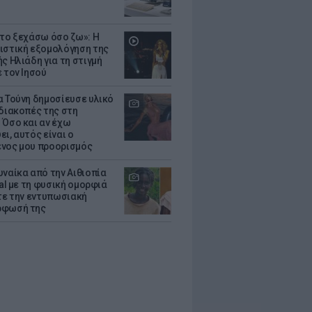
 το ξεχάσω όσο ζω»: Η
ιστική εξομολόγηση της
ς Ηλιάδη για τη στιγμή
 τον Ιησού
α Τούνη δημοσίευσε υλικό
 διακοπές της στη
 Όσο και αν έχω
ι, αυτός είναι ο
νος μου προορισμός
υναίκα από την Αιθιοπία
ral με τη φυσική ομορφιά
ίτε την εντυπωσιακή
ρφωσή της