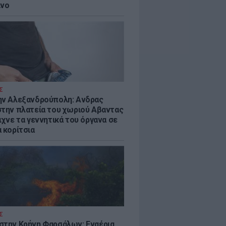
ίνο
Σ
ην Αλεξανδρούπολη: Ανδρας
στην πλατεία του χωριού Αβαντας
ιχνε τα γεννητικά του όργανα σε
 κορίτσια
Σ
στην Κρήνη Φαρσάλων: Εναέρια