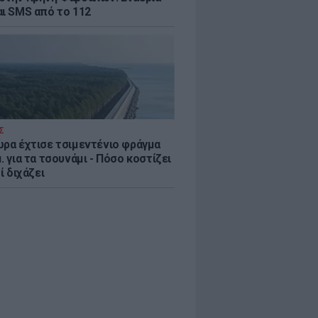
αι SMS από το 112
Σ
ώρα έχτισε τσιμεντένιο φράγμα
. για τα τσουνάμι - Πόσο κοστίζει
τί διχάζει