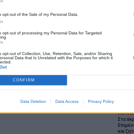
In
o opt-out of the Sale of my Personal Data.
In
to opt-out of processing my Personal Data for Targeted
ing.
In
ΕΙΔΗΣΕΙ
Θέουτα:
o opt-out of Collection, Use, Retention, Sale, and/or Sharing
γεμάτο
ersonal Data that Is Unrelated with the Purposes for which it
lected.
παραμέ
Out
CONFIRM
Data Deletion
Data Access
Privacy Policy
ΕΙΔΗΣΕΙ
Στα άκ
Επιμέν
και ζητ