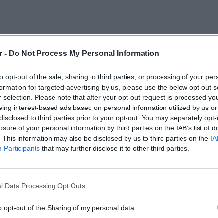
r -
Do Not Process My Personal Information
to opt-out of the sale, sharing to third parties, or processing of your per
formation for targeted advertising by us, please use the below opt-out s
r selection. Please note that after your opt-out request is processed y
eing interest-based ads based on personal information utilized by us or
disclosed to third parties prior to your opt-out. You may separately opt-
λα τα στάδια της προβολής σαν ψυχολογία
losure of your personal information by third parties on the IAB’s list of
λύ καιρό, αρκετή σκέψη και ψυχανάλυση, έχω
. This information may also be disclosed by us to third parties on the
IA
κρή. Μου αρέσει να ταξιδεύω, να δημιουργώ
Participants
that may further disclose it to other third parties.
 media. Έμαθα να ξεπερνάω αυτά που λένε οι
τημα δεν αποφάσισα ποτέ το τι θα κάνω με
ΕΙΔΗΣΕΙ
Το έχω αφήσει πίσω μου αυτό, με αφήνει
l Data Processing Opt Outs
Συμφων
Στην αμ
o opt-out of the Sharing of my personal data.
ευρώ