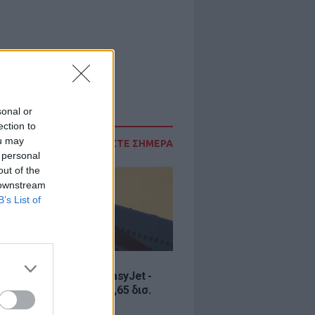
sonal or
ection to
ou may
ΔΙΑΒΑΣΤΕ ΣΗΜΕΡΑ
 personal
out of the
 downstream
B’s List of
Σ
ία εξαγοράς για την EasyJet -
ερικανική Appolo για 6,65 δισ.