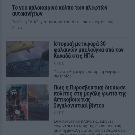
Το νέο καλοκαιρινό κόλπο των κλεφτών
αυτοκινήτων
Tι λέει η ΕΛ.ΑΣ. για την προστασία του αυτοκινήτου σας
ΧΤΕΣ
Ιστορική μεταφορά 30
φαλαινών μπελούγκα από τον
Καναδά στις ΗΠΑ
ΧΤΕΣ
Πώς στήθηκε η αεροπορική γέφυρα
σωτηρίας
Πώς η Πυροσβεστική διέσωσε
πολίτες στη μεγάλη φωτιά της
Αττικοβοιωτίας ‑
Συγκλονιστικά βίντεο
ΧΤΕΣ
Συγκλονιστικά πλάνα και εικόνες
έρχονται στο φως της δημοσιότητας
από τη μεγάλη φωτιά που ξέσπασε στις
31 Ιουλίου στον Αγιο Βασίλειο, στον