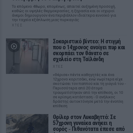
Το επόμενο 48ωρο, επομένως, απαιτεί αυξημένη προσοχή,
καθώς οι υψηλές θερμοκρασίες, η ξηρασία και οι ισχυροί
άνεμοι δημιουργούν ένα περιβάλλον ιδιαίτερα ευνοϊκό για
την ταχεία εξάπλωση μιας πυρκαγιάς
ΧΤΕΣ
Σοκαριστικό βίντεο: Η στιγμή
που ο 14χρονος ανοίγει πυρ και
σκορπάει τον θάνατο σε
σχολείο στη Ταϊλάνδη
ΧΤΕΣ
«Θέρισε» πέντε καθηγητές και ένα
12χρονο κοριτσάκι, ενώ νωρίτερα είχε
σκοτώσει τον παππού και τη γιαγιά του -
Περισσότερα από 20 άτομα
τραυματίστηκαν από την επίθεση, οι 10
σε κρίσιμη κατάσταση - Ο ανήλικος
δράστης αυτοκτόνησε μετά την ένοπλη
επίθεση
Θρίλερ στον Λυκαβηττό: Σε
57χρονη γυναίκα ανήκει η
σορός ‑ Πιθανότατα έπεσε από