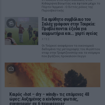
Κιθαιρώνα Βοιωτίας και έφτασε μέχρι το
Πόρτο Γερμενό - Ο διττός ρόλος της
Πυροσβεστικής
Για αμύθητο συμβόλαιο του
Σαλάχ γράφουν στην Τουρκία:
Προβλέπονται έξοδα για
κομμωτήρια και... χαρτί υγείας
ΧΤΕΣ
Οι Τούρκοί αναφέρουν τα οικονομικά
δεδομένα της μεταγραφής του Αιγύπτιου
σταρ στην Τραμπζονσπόρ και τα νούμερα
που βγάζουν, προκαλούν ίλιγγο
Καιρός «hot – dry – windy» τις επόμενες 48
ώρες: Αυξημένος ο κίνδυνος φωτιάς,
συναγερμός σε 6 περιφέρειες