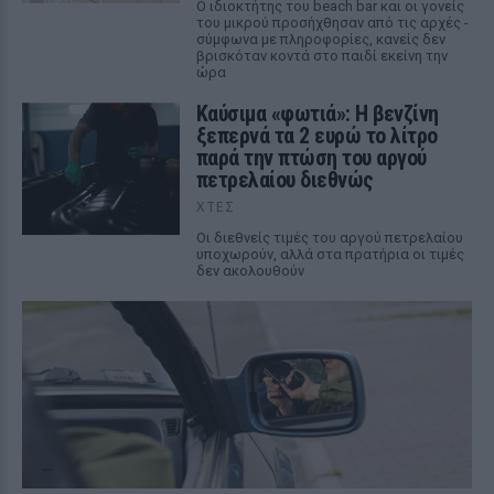
Ο ιδιοκτήτης του beach bar και οι γονείς
του μικρού προσήχθησαν από τις αρχές -
σύμφωνα με πληροφορίες, κανείς δεν
βρισκόταν κοντά στο παιδί εκείνη την
ώρα
Καύσιμα «φωτιά»: Η βενζίνη
ξεπερνά τα 2 ευρώ το λίτρο
παρά την πτώση του αργού
πετρελαίου διεθνώς
ΧΤΕΣ
Οι διεθνείς τιμές του αργού πετρελαίου
υποχωρούν, αλλά στα πρατήρια οι τιμές
δεν ακολουθούν