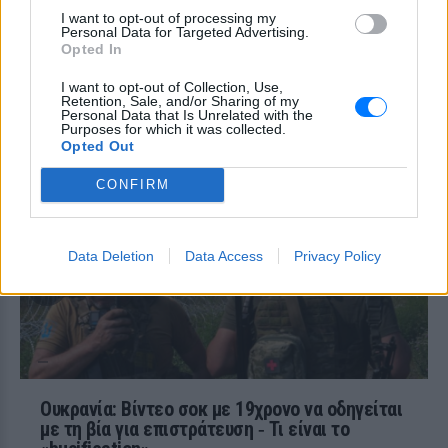
ναυαγοσώστης, παραπέμπεται στον
I want to opt-out of processing my
εισαγγελέα
Personal Data for Targeted Advertising.
Opted In
Τροχαίο στη λεωφόρο
Αθηνών‑Σουνίου: Αναστροφή ΙΧ
I want to opt-out of Collection, Use,
συνέτριψε μηχανή της ΔΙΑΣ ‑
Retention, Sale, and/or Sharing of my
Personal Data that Is Unrelated with the
Δύο αστυνομικοί τραυματίες
Purposes for which it was collected.
ΠΡΙΝ 10 ΏΡΕΣ
Opted Out
Το περιστατικό σημειώθηκε στο
CONFIRM
Λαγονήσι, κοντά στην παραλία Πεύκο - το
ενοικιαζόμενο όχημα επέβαιναν τέσσερα
άτομα, ενώ η κατάσταση ενός εκ των
τραυματιών εμπνέει ανησυχία.
Data Deletion
Data Access
Privacy Policy
Ουκρανία: Βίντεο σοκ με 19χρονο να οδηγείται
με τη βία για επιστράτευση ‑ Τι είναι το