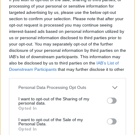
ΣΤΗΝ ΙΔΙΑ ΚΑΤΗΓΟΡΙΑ
processing of your personal or sensitive information for
targeted advertising by us, please use the below opt-out
Τουρισμός για Όλους
section to confirm your selection. Please note that after your
2026‑2027: Ποια ΑΦΜ
opt-out request is processed you may continue seeing
υποβάλλουν αιτήσεις σήμερα
interest-based ads based on personal information utilized by
(9/8) – Όλα όσα πρέπει να
us or personal information disclosed to third parties prior to
ξέρετε
your opt-out. You may separately opt-out of the further
ΠΡΙΝ 10 ΏΡΕΣ
disclosure of your personal information by third parties on the
Η προθεσμία υποβολής αιτήσεων λήγει
IAB’s list of downstream participants. This information may
στις 21 Αυγούστου 2026, με επιδότηση
also be disclosed by us to third parties on the
IAB’s List of
έως 600 ευρώ ανάλογα με την κατηγορία
Downstream Participants
δικαιούχου και την περίοδο διαμονής.
that may further disclose it to other
third parties.
4χρονος στην Πάρο:
Ανθρωποκτονία από αμέλεια
Personal Data Processing Opt Outs
στο beach bar ‑ Τι έδειξε η
έρευνα
I want to opt-out of the Sharing of my
personal data.
ΠΡΙΝ 10 ΏΡΕΣ
Opted In
Γονείς και ιδιοκτήτης του beach bar στη
φημισμένη παραλία της Πάρου
I want to opt-out of the Sale of my
αντιμετωπίζουν κατηγορίες μετά τον
Personal Data.
πνιγμό του μικρού παιδιού σε πισίνα - ο
Opted In
ιδιοκτήτης, δηλωμένος ως