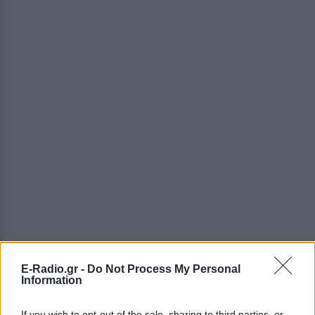
E-Radio.gr -
Do Not Process My Personal
ΔΕΙΤΕ ΕΠΙΣΗΣ
Information
If you wish to opt-out of the sale, sharing to third parties, or