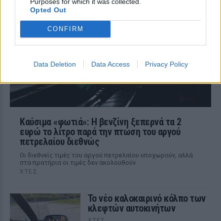
Purposes for which it was collected.
του μικρού προσήχθησαν από τις αρχές -
Opted Out
σύμφωνα με πληροφορίες, κανείς δεν
βρισκόταν κοντά στο παιδί εκείνη την
ώρα
CONFIRM
Data Deletion
Data Access
Privacy Policy
Καύσιμα «φωτιά»: Η βενζίνη ξεπερνά τα 2
ευρώ το λίτρο παρά την πτώση του αργού
πετρελαίου διεθνώς
Οι διεθνείς τιμές του αργού πετρελαίου υποχωρούν, αλλά
στα πρατήρια οι τιμές δεν ακολουθούν
ΧΤΕΣ
Το νέο καλοκαιρινό κόλπο των
κλεφτών αυτοκινήτων
ΧΤΕΣ