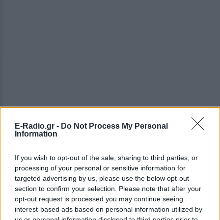
ΔΕΙΤΕ ΕΠΙΣΗΣ
E-Radio.gr -
Do Not Process My Personal
Information
ΣΤΗΝ ΙΔΙΑ ΚΑΤΗΓΟΡΙΑ
If you wish to opt-out of the sale, sharing to third parties, or
processing of your personal or sensitive information for
Ουκρανία: Βίντεο σοκ με
targeted advertising by us, please use the below opt-out
19χρονο να οδηγείται με τη βία
section to confirm your selection. Please note that after your
για επιστράτευση ‑ Τι είναι το
opt-out request is processed you may continue seeing
«busification»
interest-based ads based on personal information utilized by
ΧΤΕΣ
us or personal information disclosed to third parties prior to