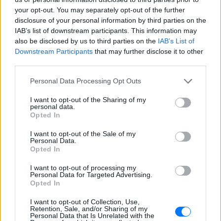
your opt-out. You may separately opt-out of the further
Βίντεο που φέρεται να δείχνει βίαιη
μεταφορά άνδρα για στρατιωτική
disclosure of your personal information by third parties on the
επιστράτευση στην Ουκρανία
IAB’s list of downstream participants. This information may
επαναφέρει τη συζήτηση για το λεγόμενο
also be disclosed by us to third parties on the
IAB’s List of
«busification».
Downstream Participants
that may further disclose it to other
Ουκρανία: Βίντεο σοκ με
third parties.
19χρονο να οδηγείται με τη βία
για επιστράτευση ‑ Τι είναι το
Personal Data Processing Opt Outs
«busification»
I want to opt-out of the Sharing of my
ΧΤΕΣ
personal data.
Opted In
Βίντεο που φέρεται να δείχνει βίαιη
μεταφορά άνδρα για στρατιωτική
επιστράτευση στην Ουκρανία
I want to opt-out of the Sale of my
επαναφέρει τη συζήτηση για το λεγόμενο
Personal Data.
«busification».
Opted In
Πάρο: 4χρονος έχασε τη ζωή
I want to opt-out of processing my
του σε πισίνα beach bar –
Personal Data for Targeted Advertising.
Βούτηξε ο μπάρμαν για να τον
Opted In
ανασύρει
I want to opt-out of Collection, Use,
ΧΤΕΣ
Retention, Sale, and/or Sharing of my
Personal Data that Is Unrelated with the
Ο ιδιοκτήτης του beach bar και οι γονείς