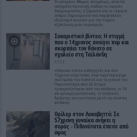
Το επόμενο 48ωρο, επομένως, απαιτεί
αυξημένη προσοχή, καθώς οι υψηλές
θερμοκρασίες, η ξηρασία και οι ισχυροί
άνεμοι δημιουργούν ένα περιβάλλον
ιδιαίτερα ευνοϊκό για την ταχεία
εξάπλωση μιας πυρκαγιάς
Σοκαριστικό βίντεο: Η στιγμή
που ο 14χρονος ανοίγει πυρ και
σκορπάει τον θάνατο σε
σχολείο στη Ταϊλάνδη
ΧΤΕΣ
«Θέρισε» πέντε καθηγητές και ένα
12χρονο κοριτσάκι, ενώ νωρίτερα είχε
σκοτώσει τον παππού και τη γιαγιά του -
Περισσότερα από 20 άτομα
τραυματίστηκαν από την επίθεση, οι 10
σε κρίσιμη κατάσταση - Ο ανήλικος
δράστης αυτοκτόνησε μετά την ένοπλη
επίθεση
Θρίλερ στον Λυκαβηττό: Σε
57χρονη γυναίκα ανήκει η
σορός ‑ Πιθανότατα έπεσε από
ύψος