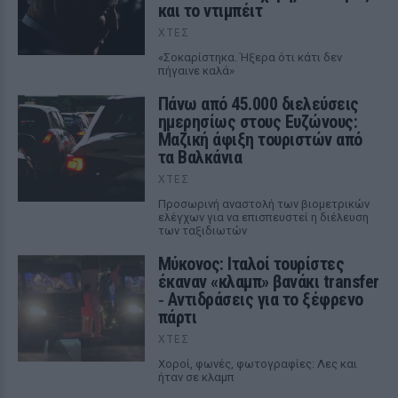
και το ντιμπέιτ
ΧΤΕΣ
«Σοκαρίστηκα. Ήξερα ότι κάτι δεν
πήγαινε καλά»
Πάνω από 45.000 διελεύσεις
ημερησίως στους Ευζώνους:
Μαζική άφιξη τουριστών από
τα Βαλκάνια
ΧΤΕΣ
Προσωρινή αναστολή των βιομετρικών
ελέγχων για να επισπευστεί η διέλευση
των ταξιδιωτών
Μύκονος: Ιταλοί τουρίστες
έκαναν «κλαμπ» βανάκι transfer
‑ Αντιδράσεις για το ξέφρενο
πάρτι
ΧΤΕΣ
Χοροί, φωνές, φωτογραφίες: Λες και
ήταν σε κλαμπ