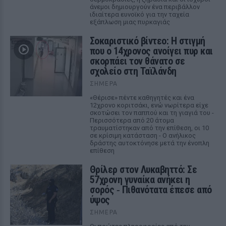
άνεμοι δημιουργούν ένα περιβάλλον
ιδιαίτερα ευνοϊκό για την ταχεία
εξάπλωση μιας πυρκαγιάς
Σοκαριστικό βίντεο: Η στιγμή
που ο 14χρονος ανοίγει πυρ και
σκορπάει τον θάνατο σε
σχολείο στη Ταϊλάνδη
ΣΉΜΕΡΑ
«Θέρισε» πέντε καθηγητές και ένα
12χρονο κοριτσάκι, ενώ νωρίτερα είχε
σκοτώσει τον παππού και τη γιαγιά του -
Περισσότερα από 20 άτομα
τραυματίστηκαν από την επίθεση, οι 10
σε κρίσιμη κατάσταση - Ο ανήλικος
δράστης αυτοκτόνησε μετά την ένοπλη
επίθεση
Θρίλερ στον Λυκαβηττό: Σε
57χρονη γυναίκα ανήκει η
σορός ‑ Πιθανότατα έπεσε από
ύψος
ΣΉΜΕΡΑ