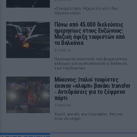
«Σοκαρίστηκα. Ήξερα ότι κάτι δεν
πήγαινε καλά»
Πάνω από 45.000 διελεύσεις
ημερησίως στους Ευζώνους:
Μαζική άφιξη τουριστών από
τα Βαλκάνια
ΣΉΜΕΡΑ
Προσωρινή αναστολή των βιομετρικών
ελέγχων για να επισπευστεί η διέλευση
των ταξιδιωτών
Μύκονος: Ιταλοί τουρίστες
έκαναν «κλαμπ» βανάκι transfer
‑ Αντιδράσεις για το ξέφρενο
πάρτι
ΣΉΜΕΡΑ
Χοροί, φωνές, φωτογραφίες: Λες και
ήταν σε κλαμπ