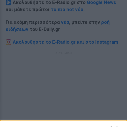
Ακολουθήστε το E-Radio.gr στο
Google News
και μάθετε πρώτοι
τα πιο hot νέα
.
Για ακόμη περισσότερα
νέα
, μπείτε στην
ροή
ειδήσεων
του E-Daily.gr
Ακολουθήστε το E-Radio.gr και στο Instagram
ΔΙΑΦΗΜΙΣΗ