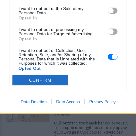
μεταφορά άνδρα για στρατιωτική
επιστράτευση στην Ουκρανία
I want to opt-out of the Sale of my
επαναφέρει τη συζήτηση για το λεγόμενο
Personal Data.
«busification».
Opted In
Ουκρανία: Βίντεο σοκ με
I want to opt-out of processing my
19χρονο να οδηγείται με τη βία
Personal Data for Targeted Advertising.
για επιστράτευση ‑ Τι είναι το
Opted In
«busification»
I want to opt-out of Collection, Use,
ΣΉΜΕΡΑ
Retention, Sale, and/or Sharing of my
Personal Data that Is Unrelated with the
Βίντεο που φέρεται να δείχνει βίαιη
Purposes for which it was collected.
μεταφορά άνδρα για στρατιωτική
Opted Out
επιστράτευση στην Ουκρανία
επαναφέρει τη συζήτηση για το λεγόμενο
«busification».
CONFIRM
Πάρο: 4χρονος έχασε τη ζωή
του σε πισίνα beach bar –
Βούτηξε ο μπάρμαν για να τον
Data Deletion
Data Access
Privacy Policy
ανασύρει
ΣΉΜΕΡΑ
Ο ιδιοκτήτης του beach bar και οι γονείς
του μικρού προσήχθησαν από τις αρχές -
σύμφωνα με πληροφορίες, κανείς δεν