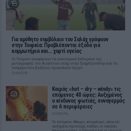
Για αμύθητο συμβόλαιο του Σαλάχ γράφουν
στην Τουρκία: Προβλέπονται έξοδα για
κομμωτήρια και... χαρτί υγείας
Οι Τούρκοί αναφέρουν τα οικονομικά δεδομένα της
μεταγραφής του Αιγύπτιου σταρ στην Τραμπζονσπόρ και τα
νούμερα που βγάζουν, προκαλούν ίλιγγο
ΣΉΜΕΡΑ
Καιρός «hot – dry – windy» τις
επόμενες 48 ώρες: Αυξημένος
ο κίνδυνος φωτιάς, συναγερμός
σε 6 περιφέρειες
ΣΉΜΕΡΑ
Το επόμενο 48ωρο, επομένως, απαιτεί
αυξημένη προσοχή, καθώς οι υψηλές
θερμοκρασίες, η ξηρασία και οι ισχυροί