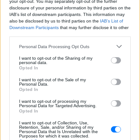
your opt-out. You may separately opt-out of the further
μεταφορά άνδρα για στρατιωτική
επιστράτευση στην Ουκρανία
disclosure of your personal information by third parties on the
επαναφέρει τη συζήτηση για το λεγόμενο
IAB’s list of downstream participants. This information may
«busification».
also be disclosed by us to third parties on the
IAB’s List of
Ουκρανία: Βίντεο σοκ με
Downstream Participants
that may further disclose it to other
19χρονο να οδηγείται με τη βία
third parties.
για επιστράτευση ‑ Τι είναι το
«busification»
Personal Data Processing Opt Outs
ΣΉΜΕΡΑ
I want to opt-out of the Sharing of my
personal data.
Βίντεο που φέρεται να δείχνει βίαιη
Opted In
μεταφορά άνδρα για στρατιωτική
επιστράτευση στην Ουκρανία
επαναφέρει τη συζήτηση για το λεγόμενο
I want to opt-out of the Sale of my
«busification».
Personal Data.
Opted In
Πάρο: 4χρονος έχασε τη ζωή
του σε πισίνα beach bar –
I want to opt-out of processing my
Βούτηξε ο μπάρμαν για να τον
Personal Data for Targeted Advertising.
Opted In
ανασύρει
ΣΉΜΕΡΑ
I want to opt-out of Collection, Use,
Retention, Sale, and/or Sharing of my
Ο ιδιοκτήτης του beach bar και οι γονείς
Personal Data that Is Unrelated with the
του μικρού προσήχθησαν από τις αρχές -
Purposes for which it was collected.
σύμφωνα με πληροφορίες, κανείς δεν