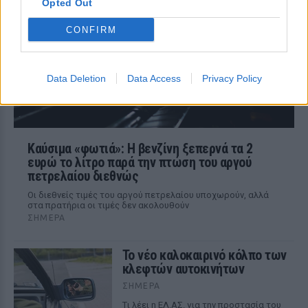
Opted Out
βρισκόταν κοντά στο παιδί εκείνη την
ώρα
CONFIRM
Data Deletion
Data Access
Privacy Policy
Καύσιμα «φωτιά»: Η βενζίνη ξεπερνά τα 2
ευρώ το λίτρο παρά την πτώση του αργού
πετρελαίου διεθνώς
Οι διεθνείς τιμές του αργού πετρελαίου υποχωρούν, αλλά
στα πρατήρια οι τιμές δεν ακολουθούν
ΣΉΜΕΡΑ
Το νέο καλοκαιρινό κόλπο των
κλεφτών αυτοκινήτων
ΣΉΜΕΡΑ
Tι λέει η ΕΛ.ΑΣ. για την προστασία του