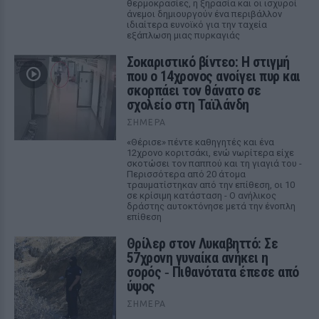
θερμοκρασίες, η ξηρασία και οι ισχυροί
άνεμοι δημιουργούν ένα περιβάλλον
ιδιαίτερα ευνοϊκό για την ταχεία
εξάπλωση μιας πυρκαγιάς
Σοκαριστικό βίντεο: Η στιγμή
που ο 14χρονος ανοίγει πυρ και
σκορπάει τον θάνατο σε
σχολείο στη Ταϊλάνδη
ΣΉΜΕΡΑ
«Θέρισε» πέντε καθηγητές και ένα
12χρονο κοριτσάκι, ενώ νωρίτερα είχε
σκοτώσει τον παππού και τη γιαγιά του -
Περισσότερα από 20 άτομα
τραυματίστηκαν από την επίθεση, οι 10
σε κρίσιμη κατάσταση - Ο ανήλικος
δράστης αυτοκτόνησε μετά την ένοπλη
επίθεση
Θρίλερ στον Λυκαβηττό: Σε
57χρονη γυναίκα ανήκει η
σορός ‑ Πιθανότατα έπεσε από
ύψος
ΣΉΜΕΡΑ