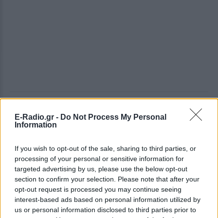
ΔΕΙΤΕ ΕΠΙΣΗΣ
E-Radio.gr -
Do Not Process My Personal
Information
ΣΤΗΝ ΙΔΙΑ ΚΑΤΗΓΟΡΙΑ
If you wish to opt-out of the sale, sharing to third parties, or
Ουκρανία: Βίντεο σοκ με
processing of your personal or sensitive information for
19χρονο να οδηγείται με τη βία
targeted advertising by us, please use the below opt-out
για επιστράτευση ‑ Τι είναι το
section to confirm your selection. Please note that after your
«busification»
opt-out request is processed you may continue seeing
interest-based ads based on personal information utilized by
ΣΉΜΕΡΑ
us or personal information disclosed to third parties prior to
Βίντεο που φέρεται να δείχνει βίαιη