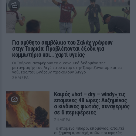
Για αμύθητο συμβόλαιο του Σαλάχ γράφουν
στην Τουρκία: Προβλέπονται έξοδα για
κομμωτήρια και... χαρτί υγείας
Οι Τούρκοί αναφέρουν τα οικονομικά δεδομένα της
μεταγραφής του Αιγύπτιου σταρ στην Τραμπζονσπόρ και τα
νούμερα που βγάζουν, προκαλούν ίλιγγο
ΣΉΜΕΡΑ
Καιρός «hot – dry – windy» τις
επόμενες 48 ώρες: Αυξημένος
ο κίνδυνος φωτιάς, συναγερμός
σε 6 περιφέρειες
ΣΉΜΕΡΑ
Το επόμενο 48ωρο, επομένως, απαιτεί
αυξημένη προσοχή, καθώς οι υψηλές