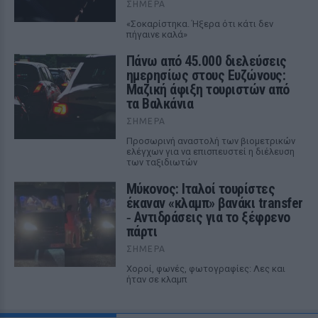
ΣΉΜΕΡΑ
«Σοκαρίστηκα. Ήξερα ότι κάτι δεν
πήγαινε καλά»
Πάνω από 45.000 διελεύσεις
ημερησίως στους Ευζώνους:
Μαζική άφιξη τουριστών από
τα Βαλκάνια
ΣΉΜΕΡΑ
Προσωρινή αναστολή των βιομετρικών
ελέγχων για να επισπευστεί η διέλευση
των ταξιδιωτών
Μύκονος: Ιταλοί τουρίστες
έκαναν «κλαμπ» βανάκι transfer
‑ Αντιδράσεις για το ξέφρενο
πάρτι
ΣΉΜΕΡΑ
Χοροί, φωνές, φωτογραφίες: Λες και
ήταν σε κλαμπ