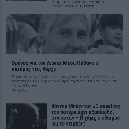
Οι πρώτες πληροφορίες από την
ιατροδικαστική εξέταση
Θρήνος για τον Λιονέλ Μέσι: Πέθανε ο
πατέρας του, Χόρχε
Στο πένθος έχει βυθιστεί η οικογένεια του Λιονέλ Μέσι, με
τον πατέρα του, Χόρχε, να αφήνει την τελευταία του πνοή σε
ηλικία 68 ετών.
ΣΉΜΕΡΑ
Χάντερ Μπάιντεν: «Ο καρκίνος
του πατέρα έχει εξαπλωθεί
στα οστά» – Η χάρη, ο εθισμός
και το ντιμπέιτ