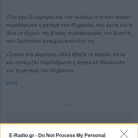
«Τον έχω διαγράψει και τον «κλαίω» πια σαν νεκρό»
συμπλήρωσε η μητέρα του 45χρονου, που έγινε και η
ίδια «στόχος» της βίαιης συμπεριφοράς του βιαστή,
που ξεσπούσε συνεχώς εναντίον της.
«Ζούσε ένα μαρτύριο, αλλά έβαζε το κεφάλι κάτω
και συνέχιζε» συμπλήρωσε η Αγγελική Νικολούλη
για τη μητέρα του 45χρονου.
[ΠΗΓΗ]
ΔΙΑΦΗΜΙΣΗ
E-Radio.gr -
Do Not Process My Personal