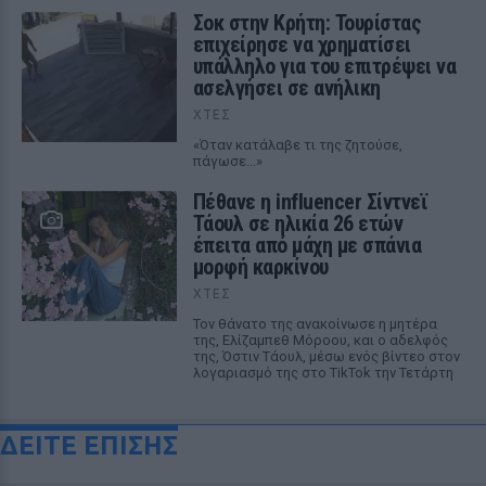
Σοκ στην Κρήτη: Τουρίστας
επιχείρησε να χρηματίσει
υπάλληλο για του επιτρέψει να
ασελγήσει σε ανήλικη
ΧΤΕΣ
«Όταν κατάλαβε τι της ζητούσε,
πάγωσε...»
Πέθανε η influencer Σίντνεϊ
Τάουλ σε ηλικία 26 ετών
έπειτα από μάχη με σπάνια
μορφή καρκίνου
ΧΤΕΣ
Τον θάνατο της ανακοίνωσε η μητέρα
της, Ελίζαμπεθ Μόροου, και ο αδελφός
της, Όστιν Τάουλ, μέσω ενός βίντεο στον
λογαριασμό της στο TikTok την Τετάρτη
ΔΕΙΤΕ ΕΠΙΣΗΣ