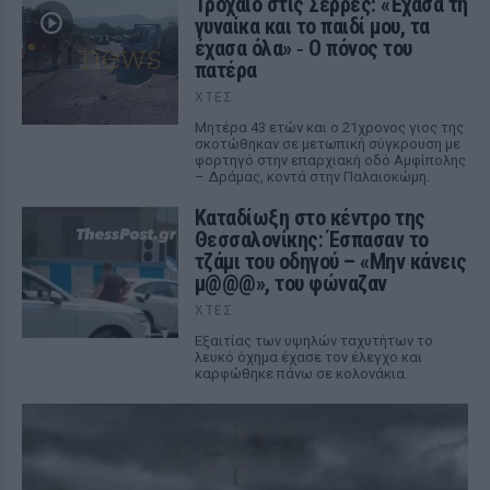
Τροχαίο στις Σέρρες: «Έχασα τη
γυναίκα και το παιδί μου, τα
έχασα όλα» ‑ Ο πόνος του
πατέρα
ΧΤΕΣ
Μητέρα 43 ετών και ο 21χρονος γιος της
σκοτώθηκαν σε μετωπική σύγκρουση με
φορτηγό στην επαρχιακή οδό Αμφίπολης
– Δράμας, κοντά στην Παλαιοκώμη.
Καταδίωξη στο κέντρο της
Θεσσαλονίκης: Έσπασαν το
τζάμι του οδηγού – «Μην κάνεις
μ@@@», του φώναζαν
ΧΤΕΣ
Εξαιτίας των υψηλών ταχυτήτων το
λευκό όχημα έχασε τον έλεγχο και
καρφώθηκε πάνω σε κολονάκια.