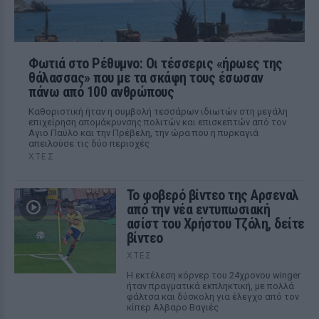
Φωτιά στο Ρέθυμνο: Οι τέσσερις «ήρωες της
θάλασσας» που με τα σκάφη τους έσωσαν
πάνω από 100 ανθρώπους
Καθοριστική ήταν η συμβολή τεσσάρων ιδιωτών στη μεγάλη
επιχείρηση απομάκρυνσης πολιτών και επισκεπτών από τον
Αγιο Παύλο και την Πρέβελη, την ώρα που η πυρκαγιά
απειλούσε τις δύο περιοχές
ΧΤΕΣ
Το φοβερό βίντεο της Αρσεναλ
από την νέα εντυπωσιακή
ασίστ του Χρήστου Τζόλη, δείτε
βίντεο
ΧΤΕΣ
Η εκτέλεση κόρνερ του 24χρονου winger
ήταν πραγματικά εκπληκτική, με πολλά
φάλτσα και δύσκολη για έλεγχο από τον
κίπερ Αλβαρο Βαγιές