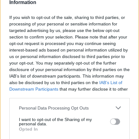
Information
If you wish to opt-out of the sale, sharing to third parties, or
processing of your personal or sensitive information for
targeted advertising by us, please use the below opt-out
section to confirm your selection. Please note that after your
opt-out request is processed you may continue seeing
interest-based ads based on personal information utilized by
us or personal information disclosed to third parties prior to
your opt-out. You may separately opt-out of the further
disclosure of your personal information by third parties on the
IAB’s list of downstream participants. This information may
also be disclosed by us to third parties on the
IAB’s List of
Downstream Participants
that may further disclose it to other
third parties.
Ακολουθήστε το E-Radio.gr στο
Google News
Personal Data Processing Opt Outs
και μάθετε πρώτοι
τα πιο hot νέα
.
I want to opt-out of the Sharing of my
personal data.
Για ακόμη περισσότερα
νέα
, μπείτε στην
ροή
Opted In
ειδήσεων
του E-Daily.gr