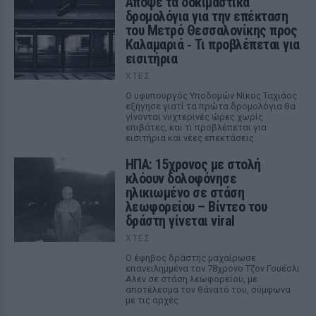
Απόψε τα δοκιμαστικά
δρομολόγια για την επέκταση
του Μετρό Θεσσαλονίκης προς
Καλαμαριά ‑ Τι προβλέπεται για
εισιτήρια
ΧΤΕΣ
Ο υφυπουργός Υποδομών Νίκος Ταχιάος
εξήγησε γιατί τα πρώτα δρομολόγια θα
γίνονται νυχτερινές ώρες χωρίς
επιβάτες, και τι προβλέπεται για
εισιτήρια και νέες επεκτάσεις.
ΗΠΑ: 15χρονος με στολή
κλόουν δολοφόνησε
ηλικιωμένο σε στάση
λεωφορείου – Βίντεο του
δράστη γίνεται viral
ΧΤΕΣ
Ο έφηβος δράστης μαχαίρωσε
επανειλημμένα τον 78χρονο Τζον Γουέσλι
Αλεν σε στάση λεωφορείου, με
αποτέλεσμα τον θάνατό του, σύμφωνα
με τις αρχές