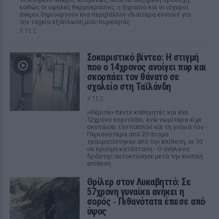
καθώς οι υψηλές θερμοκρασίες, η ξηρασία και οι ισχυροί
άνεμοι δημιουργούν ένα περιβάλλον ιδιαίτερα ευνοϊκό για
την ταχεία εξάπλωση μιας πυρκαγιάς
ΧΤΕΣ
Σοκαριστικό βίντεο: Η στιγμή
που ο 14χρονος ανοίγει πυρ και
σκορπάει τον θάνατο σε
σχολείο στη Ταϊλάνδη
ΧΤΕΣ
«Θέρισε» πέντε καθηγητές και ένα
12χρονο κοριτσάκι, ενώ νωρίτερα είχε
σκοτώσει τον παππού και τη γιαγιά του -
Περισσότερα από 20 άτομα
τραυματίστηκαν από την επίθεση, οι 10
σε κρίσιμη κατάσταση - Ο ανήλικος
δράστης αυτοκτόνησε μετά την ένοπλη
επίθεση
Θρίλερ στον Λυκαβηττό: Σε
57χρονη γυναίκα ανήκει η
σορός ‑ Πιθανότατα έπεσε από
ύψος