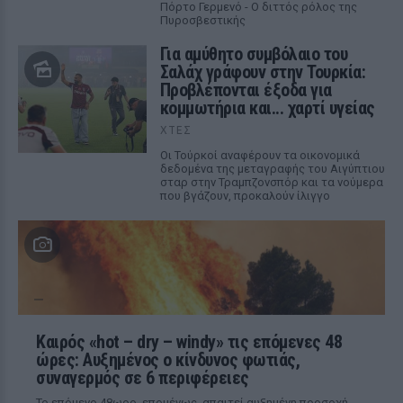
Πόρτο Γερμενό - Ο διττός ρόλος της
Πυροσβεστικής
Για αμύθητο συμβόλαιο του
Σαλάχ γράφουν στην Τουρκία:
Προβλέπονται έξοδα για
κομμωτήρια και... χαρτί υγείας
ΧΤΕΣ
Οι Τούρκοί αναφέρουν τα οικονομικά
δεδομένα της μεταγραφής του Αιγύπτιου
σταρ στην Τραμπζονσπόρ και τα νούμερα
που βγάζουν, προκαλούν ίλιγγο
Καιρός «hot – dry – windy» τις επόμενες 48
ώρες: Αυξημένος ο κίνδυνος φωτιάς,
συναγερμός σε 6 περιφέρειες
Το επόμενο 48ωρο, επομένως, απαιτεί αυξημένη προσοχή,