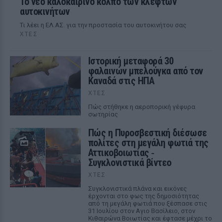
Το νέο καλοκαιρινό κόλπο των κλεφτών
αυτοκινήτων
Tι λέει η ΕΛ.ΑΣ. για την προστασία του αυτοκινήτου σας
ΧΤΕΣ
Ιστορική μεταφορά 30
φαλαινών μπελούγκα από τον
Καναδά στις ΗΠΑ
ΧΤΕΣ
Πώς στήθηκε η αεροπορική γέφυρα
σωτηρίας
Πώς η Πυροσβεστική διέσωσε
πολίτες στη μεγάλη φωτιά της
Αττικοβοιωτίας ‑
Συγκλονιστικά βίντεο
ΧΤΕΣ
Συγκλονιστικά πλάνα και εικόνες
έρχονται στο φως της δημοσιότητας
από τη μεγάλη φωτιά που ξέσπασε στις
31 Ιουλίου στον Αγιο Βασίλειο, στον
Κιθαιρώνα Βοιωτίας και έφτασε μέχρι το