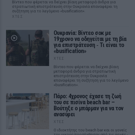
Βίντεο που φέρεται να δείχνει βίαιη μεταφορά άνδρα για
στρατιωτική επιστράτευση στην Ουκρανία επαναφέρει τη
συζήτηση για το λεγόμενο «busification».
ΧΤΕΣ
Ουκρανία: Βίντεο σοκ με
19χρονο να οδηγείται με τη βία
για επιστράτευση ‑ Τι είναι το
«busification»
ΧΤΕΣ
Βίντεο που φέρεται να δείχνει βίαιη
μεταφορά άνδρα για στρατιωτική
επιστράτευση στην Ουκρανία
επαναφέρει τη συζήτηση για το λεγόμενο
«busification».
Πάρο: 4χρονος έχασε τη ζωή
του σε πισίνα beach bar –
Βούτηξε ο μπάρμαν για να τον
ανασύρει
ΧΤΕΣ
Ο ιδιοκτήτης του beach bar και οι γονείς
του μικρού προσήχθησαν από τις αρχές -