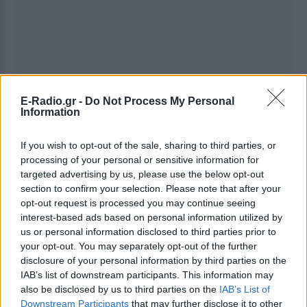
E-Radio.gr -
Do Not Process My Personal
Information
Ακολουθήστε το E-Radio.gr στο
Google News
και μάθετε πρώτοι
τα πιο hot νέα
.
If you wish to opt-out of the sale, sharing to third parties, or
Για ακόμη περισσότερα
processing of your personal or sensitive information for
νέα
, μπείτε στην
ροή
targeted advertising by us, please use the below opt-out
ειδήσεων
του E-Daily.gr
section to confirm your selection. Please note that after your
opt-out request is processed you may continue seeing
Ακολουθήστε το E-Radio.gr και στο Instagram
interest-based ads based on personal information utilized by
us or personal information disclosed to third parties prior to
ΔΙΑΦΗΜΙΣΗ
your opt-out. You may separately opt-out of the further
disclosure of your personal information by third parties on the
IAB’s list of downstream participants. This information may
also be disclosed by us to third parties on the
IAB’s List of
Downstream Participants
that may further disclose it to other