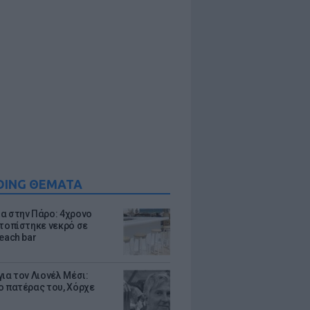
DING ΘΕΜΑΤΑ
α στην Πάρο: 4χρονο
ντοπίστηκε νεκρό σε
each bar
ια τον Λιονέλ Μέσι:
ο πατέρας του, Χόρχε