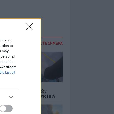
sonal or
ΔΙΑΒΑΣΤΕ ΣΗΜΕΡΑ
ection to
ou may
 personal
out of the
 downstream
B’s List of
Σ
κή μεταφορά 30 φαλαινών
γκα από τον Καναδά στις ΗΠΑ