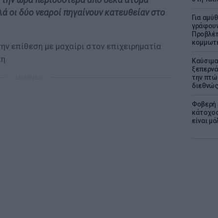
λά οι δύο νεαροί πηγαίνουν κατευθείαν στο
Για αμύ
γράφουν
Προβλέπ
κομμωτήρ
ην επίθεση με μαχαίρι στον επιχειρηματία
η.
Καύσιμα
ξεπερνά
την πτώ
ΔΙΑΦΗΜΙΣΗ
διεθνώ
Φοβερή 
κάτοχος
είναι μό