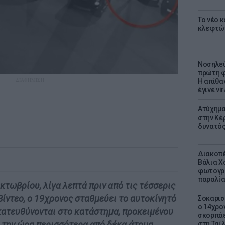
Το νέο 
κλεφτώ
Νοσηλεύ
πρώτη φ
ΔΙΑΦΗΜΙΣΗ
Η απίθα
έγινε vir
Ατύχημα 
στην Κέ
δυνατό
Διακοπέ
Βάλια Χ
φωτογρα
παραλί
τωβρίου, λίγα λεπτά πριν από τις τέσσερις
βίντεο, ο 19χρονος σταθμεύει το αυτοκίνητό
Σοκαρισ
ο 14χρον
 κατευθύνονται στο κατάστημα, προκειμένου
σκορπάε
 την ώρα περισσότερα από δέκα άτομα
στη Ταϊ