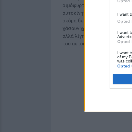
Opted 
αιμόφυρτος στο έδαφος. Σημε
αυτοκίνητο του 19χρονου αλλά
I want t
ακόμα δεν έχει διευκρινιστεί
Opted 
χάσουν χρόνο επιβιβάστηκαν 
I want 
αλλά λίγη ώρα αργότερα οι α
Advertis
Opted 
του αυτοκινήτου.
I want t
of my P
was col
Opted 