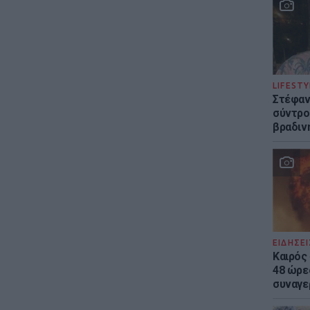
LIFESTY
Στέφαν
σύντρο
βραδιν
ΕΙΔΗΣΕΙ
Καιρός 
48 ώρε
συναγε