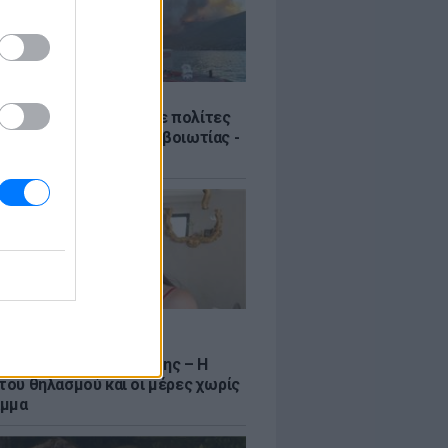
Σ
Πυροσβεστική διέσωσε πολίτες
γάλη φωτιά της Αττικοβοιωτίας -
νιστικά βίντεο
LE
να Σιαμπάνη ανέβασε
αφίες με τους γιους της – Η
 του θηλασμού και οι μέρες χωρίς
αμμα