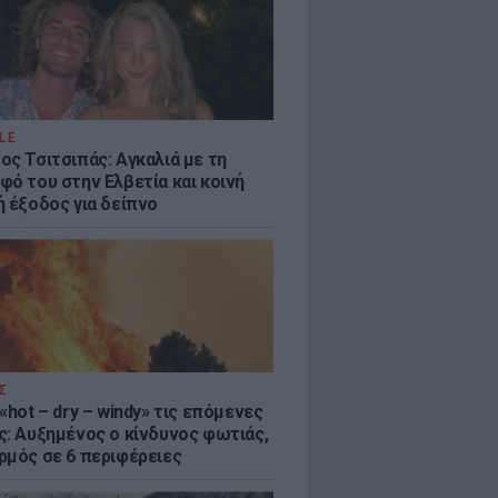
LE
ος Τσιτσιπάς: Αγκαλιά με τη
φό του στην Ελβετία και κοινή
ή έξοδος για δείπνο
Σ
«hot – dry – windy» τις επόμενες
ς: Αυξημένος ο κίνδυνος φωτιάς,
ρμός σε 6 περιφέρειες