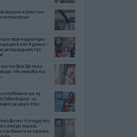
καλοκαιρινό κόλπο των
ν αυτοκινήτων
τρια πήγε κομμωτήριο
ορά μετά από 4 χρόνια –
νη μεταμόρφωσή της
al
για τον Ιβάν Σβιτάιλο
ρκυρα: «Θα σηκωθώ πιο
ς»
ς στη Μύκονο για τη
ατζηθεοδώρου - οι
φίες με μαγιό στην
α
τικό βίντεο: Η στιγμή που
ος ανοίγει πυρ και
ι τον θάνατο σε σχολείο
λάνδη