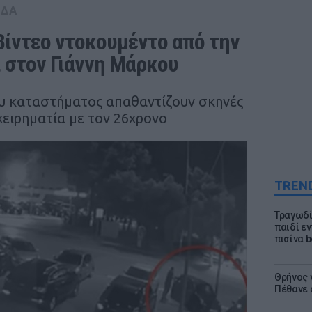
ΑΔΑ
ίντεο ντοκουμέντο από την 
ι στον Γιάννη Μάρκου
ου καταστήματος απαθαντίζουν σκηνές
χειρηματία με τον 26χρονο
TREN
Τραγωδί
παιδί ε
πισίνα b
Θρήνος γ
Πέθανε 