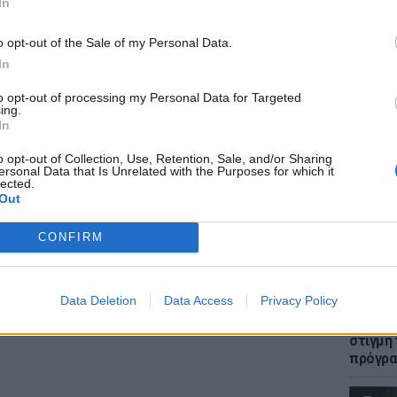
In
ιώνεται πως οι δύο νεαροί επέστρεψαν στο
 μαζί τους ήταν και ένας άνδρας, ο οποίος
o opt-out of the Sale of my Personal Data.
 αν επιχείρησε να τους σταματήσει. Χωρίς να
In
στο όχημα και έσπευσαν να εξαφανιστούν
ΕΙΔΗΣΕΙ
to opt-out of processing my Personal Data for Targeted
Πώς η 
στυνομικοί συνέλαβαν τον 19χρονο ιδιοκτήτη
ing.
στη με
In
Συγκλο
o opt-out of Collection, Use, Retention, Sale, and/or Sharing
ersonal Data that Is Unrelated with the Purposes for which it
lected.
Out
CONFIRM
LIFESTY
Data Deletion
Data Access
Privacy Policy
H Ιωάν
φωτογρ
στιγμή
πρόγρ