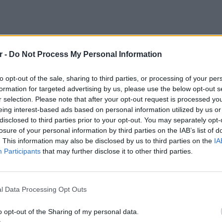
r -
Do Not Process My Personal Information
to opt-out of the sale, sharing to third parties, or processing of your per
formation for targeted advertising by us, please use the below opt-out s
ον Γιάννη Μάρκου, αντιλαμβάνεται ότι
r selection. Please note that after your opt-out request is processed y
τητας και εκφράζει παράπονο στον 19χρονο.
eing interest-based ads based on personal information utilized by us or
 αντιπαράθεση τού 26χρονου με τον Γιάννη
disclosed to third parties prior to your opt-out. You may separately opt-
losure of your personal information by third parties on the IAB’s list of
ον νεαρό. Οι κάμερες ασφαλείας του
. This information may also be disclosed by us to third parties on the
IA
κηνές από τη συμπλοκή των δύο ανδρών,
Participants
that may further disclose it to other third parties.
χρονος καταφέρνει τα πολλαπλά χτυπήματα με
ΕΙΔΗΣΕΙ
λιακή χώρα και τα χέρια του Γιάννη Μάρκου.
Ιστορι
μπελού
l Data Processing Opt Outs
ι ξεκάθαρα οι κινήσεις του 26χρονου και του
ε τον επιχειρηματία και πώς προσπάθησαν
o opt-out of the Sharing of my personal data.
μο, την ώρα που ο Γιάννης Μάρκου ήταν