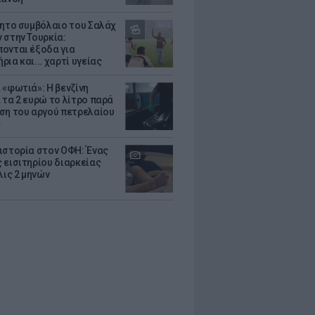
θητο συμβόλαιο του Σαλάχ
 στην Τουρκία:
ονται έξοδα για
ια και... χαρτί υγείας
 «φωτιά»: Η βενζίνη
 τα 2 ευρώ το λίτρο παρά
ση του αργού πετρελαίου
ς
ιστορία στον ΟΦΗ: Ένας
 εισιτηρίου διαρκείας
λις 2 μηνών