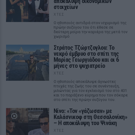
αποκάλυψη οικονομικών
στοιχείων
ΧΤΕΣ
Ο ηθοποιός αντιδρά στον ισχυρισμό της
πρώην συζύγου του ότι έθεσε σε
δεύτερη μοίρα την καριέρα της μετά τον
χωρισμό
Στράτος Τζώρτζογλου: Το
νεκρό έμβρυο στο σπίτι της
Μαρίας Γεωργιάδου και οι 6
μήνες στο ψυχιατρείο
ΧΤΕΣ
Ο ηθοποιός αποκάλυψε άγνωστες
πτυχές της ζωής του σε συνέντευξη,
μιλώντας για τον εγκλεισμό του στο 401
και το παράξενο εύρημα που τον σόκαρε
στο σπίτι της πρώην συζύγου του.
Νίνο: «Τον «γάζωσαν» με
Καλάσνικοφ στη Θεσσαλονίκη»
– Η αποκάλυψη του Ψινάκη
ΧΤΕΣ