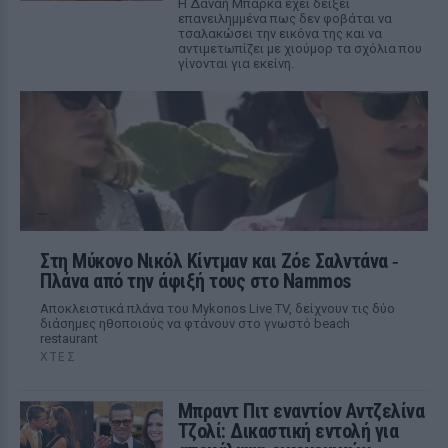
Η Δανάη Μπάρκα έχει δείξει
επανειλημμένα πως δεν φοβάται να
τσαλακώσει την εικόνα της και να
αντιμετωπίζει με χιούμορ τα σχόλια που
γίνονται για εκείνη.
Στη Μύκονο Νικόλ Κίντμαν και Ζόε Σαλντάνα ‑
Πλάνα από την άφιξή τους στο Nammos
Αποκλειστικά πλάνα του Mykonos Live TV, δείχνουν τις δύο
διάσημες ηθοποιούς να φτάνουν στο γνωστό beach
restaurant
ΧΤΕΣ
Μπραντ Πιτ εναντίον Αντζελίνα
Τζολί: Δικαστική εντολή για