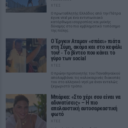
ΧΤΕΣ
Ο πρωταθλητής Ελλάδος από την Πάτρα
έγινε viral με ένα εντυπωσιακό
κατόρθωμα ισορροπίας και μυϊκής
δύναμης στο πιο εμβληματικό τοπόσημο
της πόλης.
Ο Έργκιν Αταμαν «σπάει» πιάτα
στη Σύμη, ακόμα και στο κεφάλι
του! ‑ Tο βίντεο που κάνει το
γύρο των social
ΧΤΕΣ
Ο πρώην προπονητής του Παναθηναϊκού
απολαμβάνει τις καλοκαιρινές διακοπές
του στο ελληνικό νησί με έναν εντελώς
ξεχωριστό τρόπο.
Μπάρκα: «Στο χέρι σου είναι να
αδυνατίσεις» – Η πιο
απολαυστική αυτοσαρκαστική
φωτό
ΧΤΕΣ