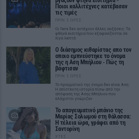
Ποιοι καλλιτέχνες κατέβασαν
τις τιμές
ΠΡΙΝ 5 ΏΡΕΣ
Οι fans δεν αντέχουν άλλες αυξήσεις: Τα
φθηνά εισιτήρια που εξαφανίζονται σε
λίγα λεπτά
Ο διάσημος κιθαρίστας απο τον
οποιο εμπνεύστηκε το όνομα
της η Αση Μπήλιου ‑ Πώς τη
βάφτισαν
ΠΡΙΝ 5 ΏΡΕΣ
Το πραγματικό της όνομα δεν είναι Αση:
Η απίστευτη ιστορία πίσω από την
απόφαση της Ασης Μπήλιου που
ελάχιστοι γνώριζαν
Το απογευματινό μπάνιο της
Μαρίας Σολωμού στη θάλασσα:
Η τέλεια ώρα, γράφει από τη
Σαντορίνη
ΧΤΕΣ