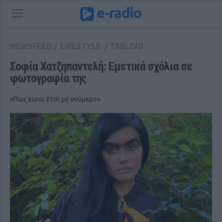
NEWSFEED
/
LIFESTYLE
/
TABLOID
Σοφία Χατζηπαντελή: Εμετικά σχόλια σε 
φωτογραφία της
«Πως είσαι έτσι ρε νούμερο»