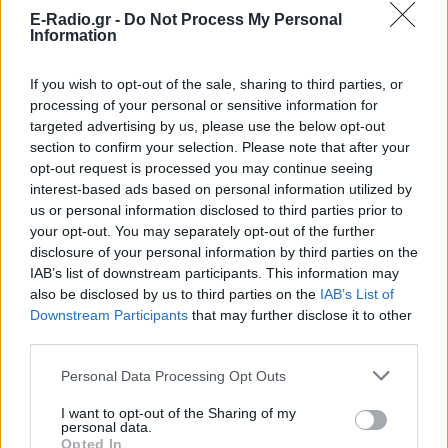
E-Radio.gr -
Do Not Process My Personal
Information
If you wish to opt-out of the sale, sharing to third parties, or
processing of your personal or sensitive information for
Ακολουθήστε το E-Radio.gr στο
Google News
targeted advertising by us, please use the below opt-out
και μάθετε πρώτοι
τα πιο hot νέα
.
section to confirm your selection. Please note that after your
opt-out request is processed you may continue seeing
Εσύ μπήκες στο E-Daily.gr; Τα νέα της ημέρας
interest-based ads based on personal information utilized by
και ότι σου κάνει κλικ!
us or personal information disclosed to third parties prior to
your opt-out. You may separately opt-out of the further
disclosure of your personal information by third parties on the
Ακολουθήστε το E-Radio.gr και στο Instagram
IAB’s list of downstream participants. This information may
ΔΙΑΦΗΜΙΣΗ
also be disclosed by us to third parties on the
IAB’s List of
Downstream Participants
that may further disclose it to other
third parties.
Personal Data Processing Opt Outs
I want to opt-out of the Sharing of my
personal data.
Opted In