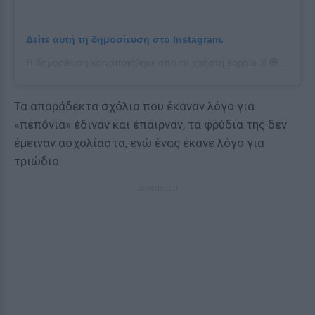
Δείτε αυτή τη δημοσίευση στο Instagram.
Η δημοσίευση κοινοποιήθηκε από το χρήστη sophia ☠️🧿 (@sophiahadjipanteli)
Τα απαράδεκτα σχόλια που έκαναν λόγο για
«πεπόνια» έδιναν και έπαιρναν, τα φρύδια της δεν
έμειναν ασχολίαστα, ενώ ένας έκανε λόγο για
τριώδιο.
ΔΙΑΦΗΜΙΣΗ