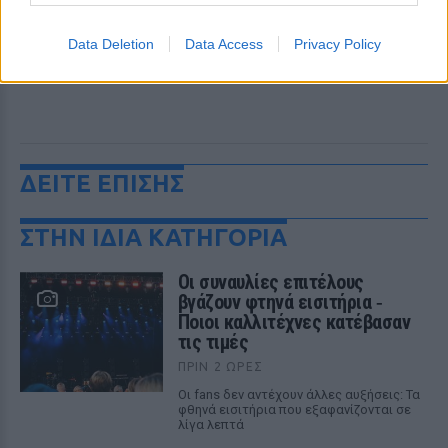
Data Deletion
Data Access
Privacy Policy
ΔΕΙΤΕ ΕΠΙΣΗΣ
ΣΤΗΝ ΙΔΙΑ ΚΑΤΗΓΟΡΙΑ
Οι συναυλίες επιτέλους
βγάζουν φτηνά εισιτήρια ‑
Ποιοι καλλιτέχνες κατέβασαν
τις τιμές
ΠΡΙΝ 2 ΏΡΕΣ
Οι fans δεν αντέχουν άλλες αυξήσεις: Τα
φθηνά εισιτήρια που εξαφανίζονται σε
λίγα λεπτά