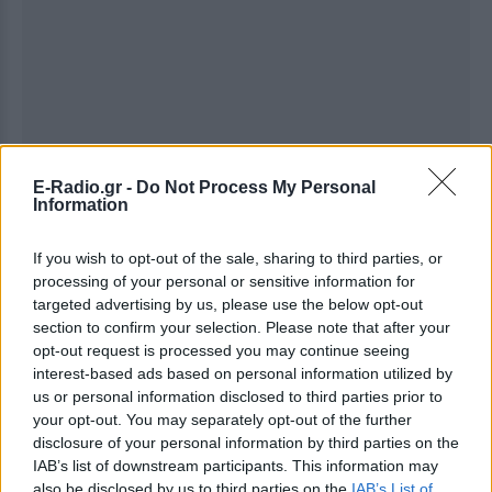
E-Radio.gr -
Do Not Process My Personal
Information
If you wish to opt-out of the sale, sharing to third parties, or
processing of your personal or sensitive information for
targeted advertising by us, please use the below opt-out
section to confirm your selection. Please note that after your
opt-out request is processed you may continue seeing
interest-based ads based on personal information utilized by
us or personal information disclosed to third parties prior to
your opt-out. You may separately opt-out of the further
disclosure of your personal information by third parties on the
Ακολουθήστε το E-Radio.gr στο
Google News
IAB’s list of downstream participants. This information may
και μάθετε πρώτοι
τα πιο hot νέα
.
also be disclosed by us to third parties on the
IAB’s List of