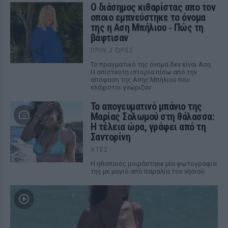
Ο διάσημος κιθαρίστας απο τον
οποιο εμπνεύστηκε το όνομα
της η Αση Μπήλιου ‑ Πώς τη
βάφτισαν
ΠΡΙΝ 2 ΏΡΕΣ
Το πραγματικό της όνομα δεν είναι Αση:
Η απίστευτη ιστορία πίσω από την
απόφαση της Ασης Μπήλιου που
ελάχιστοι γνώριζαν
Το απογευματινό μπάνιο της
Μαρίας Σολωμού στη θάλασσα:
Η τέλεια ώρα, γράφει από τη
Σαντορίνη
ΧΤΕΣ
Η ηθοποιός μοιράστηκε μία φωτογραφία
της με μαγιό από παραλία του νησιού