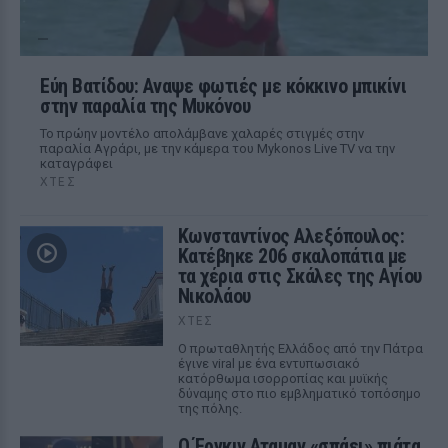
Εύη Βατίδου: Αναψε φωτιές με κόκκινο μπικίνι
στην παραλία της Μυκόνου
Το πρώην μοντέλο απολάμβανε χαλαρές στιγμές στην
παραλία Αγράρι, με την κάμερα του Mykonos Live TV να την
καταγράφει
ΧΤΕΣ
Κωνσταντίνος Αλεξόπουλος:
Κατέβηκε 206 σκαλοπάτια με
τα χέρια στις Σκάλες της Αγίου
Νικολάου
ΧΤΕΣ
Ο πρωταθλητής Ελλάδος από την Πάτρα
έγινε viral με ένα εντυπωσιακό
κατόρθωμα ισορροπίας και μυϊκής
δύναμης στο πιο εμβληματικό τοπόσημο
της πόλης.
Ο Έργκιν Αταμαν «σπάει» πιάτα