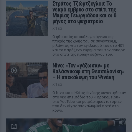
Στράτος Τζώρτζογλου: Το
νεκρό έμβρυο στο σπίτι της
Μαρίας Γεωργιάδου και οι 6
μήνες στο ψυχιατρείο
ΧΤΕΣ
Ο ηθοποιός αποκάλυψε άγνωστες
πτυχές της ζωής του σε συνέντευξη,
μιλώντας για τον εγκλεισμό του στο 401
και το παράξενο εύρημα που τον σόκαρε
στο σπίτι της πρώην συζύγου του.
Νίνο: «Τον «γάζωσαν» με
Καλάσνικοφ στη Θεσσαλονίκη»
– Η αποκάλυψη του Ψινάκη
ΧΤΕΣ
Ο Νίνο και ο Ηλίας Ψινάκης συναντήθηκαν
στο νέο επεισόδιο του «Γηροκομείου»
στο YouTube και μοιράστηκαν ιστορίες
που δεν είχαν αποκαλυφθεί ποτέ στο
κοινό.