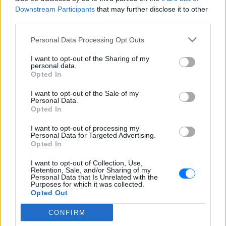
Downstream Participants
that may further disclose it to other
Εσύ μπήκες στο E-Daily.gr; Τα νέα της ημέρας
third parties.
και ότι σου κάνει κλικ!
Personal Data Processing Opt Outs
Ακολουθήστε το E-Radio.gr και στο Instagram
I want to opt-out of the Sharing of my
personal data.
Opted In
ΔΙΑΦΗΜΙΣΗ
I want to opt-out of the Sale of my
Personal Data.
Opted In
I want to opt-out of processing my
Personal Data for Targeted Advertising.
Opted In
I want to opt-out of Collection, Use,
Retention, Sale, and/or Sharing of my
Personal Data that Is Unrelated with the
Purposes for which it was collected.
Opted Out
CONFIRM