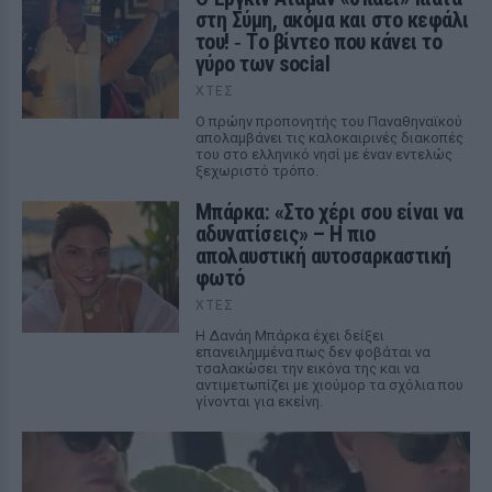
στη Σύμη, ακόμα και στο κεφάλι
του! ‑ Tο βίντεο που κάνει το
γύρο των social
ΧΤΕΣ
Ο πρώην προπονητής του Παναθηναϊκού
απολαμβάνει τις καλοκαιρινές διακοπές
του στο ελληνικό νησί με έναν εντελώς
ξεχωριστό τρόπο.
Μπάρκα: «Στο χέρι σου είναι να
αδυνατίσεις» – Η πιο
απολαυστική αυτοσαρκαστική
φωτό
ΧΤΕΣ
Η Δανάη Μπάρκα έχει δείξει
επανειλημμένα πως δεν φοβάται να
τσαλακώσει την εικόνα της και να
αντιμετωπίζει με χιούμορ τα σχόλια που
γίνονται για εκείνη.