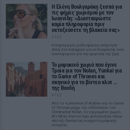
Η Ελένη Βουλγαράκη ξεσπά για
τις φήμες χωρισμού με τον
Ιωαννίδη: «Διασταυρώστε
καμία πληροφορία πριν
εκτοξεύσετε τη βλακεία σας»
ΧΤΕΣ
Η παραγωγός ραδιοφώνου ανάρτησε
story στο Instagram για να διαψεύσει όσα
κυκλοφορούν για την ερωτική της ζωή
Το μαροκινό χωριό που έγινε
Τροία για τον Nolan, Yunkai για
το Game of Thrones και
σκηνικό για το βίντεο κλιπ ...
της Βανδή
ΧΤΕΣ
Από το «Lawrence of Arabia» και το Game
of Thrones μέχρι την «Οδύσσεια» του
Christopher Nolan, το οχυρωμένο χωριό
Αΐτ Μπεν Χαντού έχει φιλοξενήσει πάνω
από έξι δεκαετίες κινηματογραφικής
ιστορίας