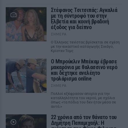
Στέφανος Τσιτσιπάς: Αγκαλιά
με τη σύντροφό του στην
Ελβετία και κοινή βραδινή
έξοδος για δείπνο
ΣΉΜΕΡΑ
Ο Έλληνας τενίστας βρίσκεται σε σχέση
με την εικαστικό καταγωγής Σικάγο,
Κρίστεν Τομς
Ο Μπρούκλιν Μπέκαμ έβρασε
μακαρόνια με θαλασσινό νερό
και δέχτηκε ανελέητο
τρολάρισμα online
ΣΉΜΕΡΑ
Πολλοί εξέφρασαν απορία για την
καταλληλότητα του νερού, με σχόλια
όπως «τα πόδια του δεν ήταν μέσα σε
αυτό;»
22 χρόνια από τον θάνατο του
Δημήτρη Παπαμιχαήλ: Η