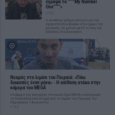
έγραψα το """"My Number
One""""»
ΧΤΕΣ
Ο συνθέτης μίλησε ανοιχτά για την
αχαριστία που βιώνει στον χώρο της
μουσικής, 22 χρόνια μετά τη νίκη της
Ελλάδας στη Eurovision.
Νεαρός στο λιμάνι του Πειραιά: «Πάω
διακοπές έναν μήνα» ‑ Η απίθανη ατάκα στην
κάμερα του MEGA
Η κάμερα της εκπομπής «Κοινωνία Ώρα MEGA» κατέγραψε
τη διασκεδαστική στιγμή από το λιμάνι του Πειραιά, την
Παρασκευή 7 Αυγούστου.
ΧΤΕΣ