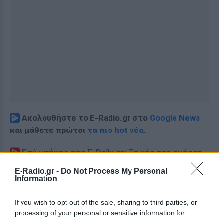
Ακολουθήστε το E-Radio.gr στο
Google News
και μάθετε πρώτοι
τα πιο hot νέα
.
Εσύ μπήκες στο E-Daily.gr; Τα νέα της ημέρας
και ότι σου κάνει κλικ!
E-Radio.gr -
Do Not Process My Personal
Information
Ακολουθήστε το E-Radio.gr και στο Instagram
If you wish to opt-out of the sale, sharing to third parties, or
ΔΙΑΦΗΜΙΣΗ
processing of your personal or sensitive information for