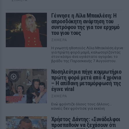
Γέννησε η Λίλα Μπακλέση: Η
απροσδόκητη ανάρτηση του
συντρόφου της για τον ερχομό
του γιου τους
ΣΉΜΕΡΑ
Η γνωστή ηθοποιός Λίλα Μπακλέση έγινε
για πρώτη φορά μαμά, καλωσορίζοντας
στον κόσμο ένα υγιέστατο αγοράκι το
βράδυ της Παρασκευής 7 Αυγούστου.
Νοσηλεύτρια πήγε κομμωτήριο
πρώτη φορά μετά από 4 χρόνια
– Η απίθανη μεταμόρφωσή της
έγινε viral
ΣΉΜΕΡΑ
Ενώ φρόντιζε όλους τους άλλους...
κανείς δεν φρόντισε για εκείνη
Χρήστος Δάντης: «Συνάδελφοι
προσπαθούν να ξεχάσουν ότι