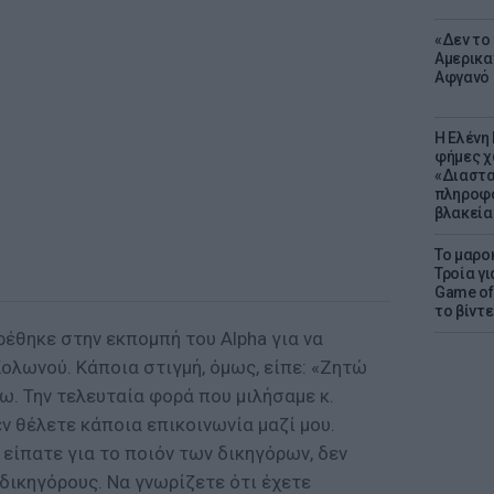
«Δεν το 
Αμερικα
Αφγανό 
Η Ελένη
φήμες χ
«Διαστα
πληροφο
βλακεία
Το μαρο
Τροία γι
Game of 
το βίντε
θηκε στην εκπομπή του Alpha για να
Κολωνού. Κάποια στιγμή, όμως, είπε: «Ζητώ
. Την τελευταία φορά που μιλήσαμε κ.
εν θέλετε κάποια επικοινωνία μαζί μου.
 είπατε για το ποιόν των δικηγόρων, δεν
 δικηγόρους. Να γνωρίζετε ότι έχετε