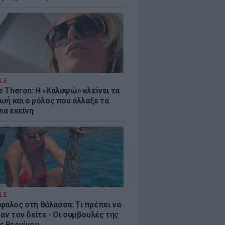
LE
e Theron: Η «Καλυψώ» κλείνει τα
ζωή και ο ρόλος που άλλαξε τα
ια εκείνη
LE
φαλος στη θάλασσα: Τι πρέπει να
αν τον δείτε - Οι συμβουλές της
ς Βερνίκου