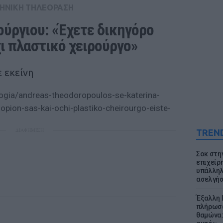
ΗΝΙΚΗ ΤΗΛΕΟΡΑΣΗ
ύργιου: «Έχετε δικηγόρο 
χι πλαστικό χειρούργο»
 εκείνη
ogia/andreas-theodoropoulos-se-katerina-
opion-sas-kai-ochi-plastiko-cheirourgo-eiste-
ΔΙΑΦΗΜΙΣΗ
TREN
Σοκ στη
επιχείρ
υπάλληλ
ασελγήσ
Έξαλλη 
πλήρωσε
θαμώνα: