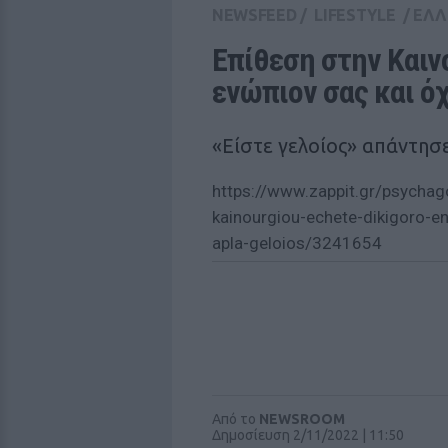
NEWSFEED
/
LIFESTYLE
/
ΕΛΛ
Επίθεση στην Καινο
ενώπιον σας και ό
«Είστε γελοίος» απάντησε
https://www.zappit.gr/psychag
kainourgiou-echete-dikigoro-en
apla-geloios/3241654
Από το
NEWSROOM
Δημοσίευση 2/11/2022 | 11:50