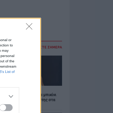
sonal or
ection to
ΔΙΑΒΑΣΤΕ ΣΗΜΕΡΑ
ou may
 personal
out of the
 downstream
B’s List of
LE
άνα Στεφανίδου φόρεσε μπικίνι
τυπωσίασε με το κορμί της στα
λανα νερά του Ιονίου