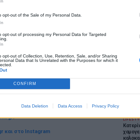
In
ΔΙΑΦΗΜΙΣΗ
o opt-out of the Sale of my Personal Data.
In
to opt-out of processing my Personal Data for Targeted
ing.
ΕΙΔΗΣΕΙ
In
Απόψε 
την επ
o opt-out of Collection, Use, Retention, Sale, and/or Sharing
ersonal Data that Is Unrelated with the Purposes for which it
προς Κα
lected.
εισιτήρ
Out
CONFIRM
gr στο
Google News
και μάθετε πρώτοι
τα
Data Deletion
Data Access
Privacy Policy
έματα για
Μόδα
,
Ομορφιά
,
Σχέσεις
και
ink.gr
!
LIFESTY
Κατερί
r και στο Instagram
χαμογε
καλοκα