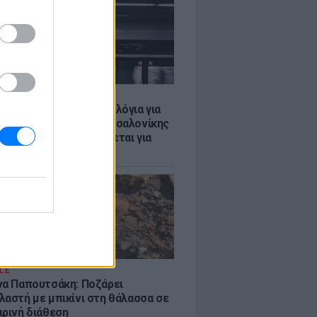
Σ
τα δοκιμαστικά δρομολόγια για
έκταση του Μετρό Θεσσαλονίκης
λαμαριά - Τι προβλέπεται για
ια
LE
να Παπουτσάκη: Ποζάρει
λαστή με μπικίνι στη θάλασσα σε
ιρινή διάθεση