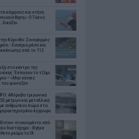
ετε κάφρους και κτήνη
νσυναίσθηση»: Ο Τάσος
..δικάζει
την Κόρινθο: Συναγερμός
άνι - Εναέρια μέσα και
εκκένωσης από το 112
ξη στο κέντρο της
νίκης: Έσπασαν το τζάμι
γού – «Μην κάνεις
 του φώναζαν
UFO: Αθόρυβα τριγωνικά
52 μέτρων και μεταλλική
με ανθρώπινο σώμα στα
χαρακτηρισμένα έγγραφα
 Βίντεο-ντοκουμέντο από
αίο δυστύχημα - Βγήκε
ίθετο ρεύμα το ΙΧ