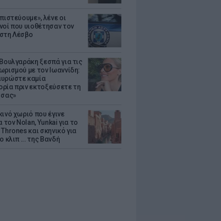
πιστεύουμε», λένε οι
νοί που υιοθέτησαν τον
στη Λέσβο
 Βουλγαράκη ξεσπά για τις
ωρισμού με τον Ιωαννίδη:
υρώστε καμία
ρία πριν εκτοξεύσετε τη
 σας»
κινό χωριό που έγινε
α τον Nolan, Yunkai για το
Thrones και σκηνικό για
ο κλιπ ... της Βανδή