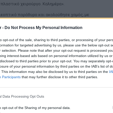
 πλαστικό χειρούργο. Καλημέρα».
λεοπτικό παράθυρο και ακολούθησε χαμός, με
εκρήγνυται» στον αέρα. «Όχι όχι, θα
κεφτείτε κάτι άλλο, πιο έξυπνο. Το να με
r -
Do Not Process My Personal Information
ένας άνδρας υποτίθεται, απλά γελάω, αν και
to opt-out of the sale, sharing to third parties, or processing of your per
ζω διάφορα, είστε απλά γελοίος και
formation for targeted advertising by us, please use the below opt-out s
ους μου, ποτέ ξανά σε αυτή την εκπομπή.
r selection. Please note that after your opt-out request is processed y
 Έτσι όπως είναι να πει για εμένα; Μακάρι να
eing interest-based ads based on personal information utilized by us or
». είπε η παρουσιάστρια.
disclosed to third parties prior to your opt-out. You may separately opt-
losure of your personal information by third parties on the IAB’s list of
ωρόπουλος ουκ ολίγες φορές με έχει
. This information may also be disclosed by us to third parties on the
IA
Participants
that may further disclose it to other third parties.
ος του τηλέφωνο για να βγει στην εκπομπή. Σε
κανέναν σεβασμό, σε έναν πλαστικό μπορεί.
LIFESTY
τερίνα Καινούργιου.
Η Τατι
l Data Processing Opt Outs
και εν
καταγά
o opt-out of the Sharing of my personal data.