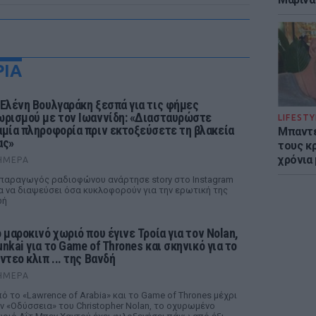
ΡΙΑ
 Ελένη Βουλγαράκη ξεσπά για τις φήμες
ωρισμού με τον Ιωαννίδη: «Διασταυρώστε
LIFESTY
αμία πληροφορία πριν εκτοξεύσετε τη βλακεία
Μπαντέ
ας»
τους κ
χρόνια
ΉΜΕΡΑ
παραγωγός ραδιοφώνου ανάρτησε story στο Instagram
α να διαψεύσει όσα κυκλοφορούν για την ερωτική της
ωή
ο μαροκινό χωριό που έγινε Τροία για τον Nolan,
unkai για το Game of Thrones και σκηνικό για το
ντεο κλιπ ... της Βανδή
ΉΜΕΡΑ
ό το «Lawrence of Arabia» και το Game of Thrones μέχρι
ν «Οδύσσεια» του Christopher Nolan, το οχυρωμένο