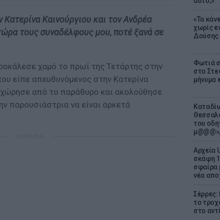
αυτό;»
ν Κατερίνα Καινούργιου και τον Ανδρέα
«Τα κάν
χωρίς ε
ρα τους συναδέλφους μου, ποτέ ξανά σε
Δούσης.
Φωτιά σ
οκάλεσε χαμό το πρωί της Τετάρτης στην
στο Στεφ
που είπε απευθυνόμενος στην Κατερίνα
μήνυμα 
οχώρησε από το παράθυρο και ακολούθησε
ην παρουσιάστρια να είναι αρκετά
Καταδίω
Θεσσαλο
του οδη
μ@@@»,
ΔΙΑΦΗΜΙΣΗ
Αρχεία 
σκάφη 1
σφαίρα 
νέα απο
Σέρρες:
το τροχ
στο αντ