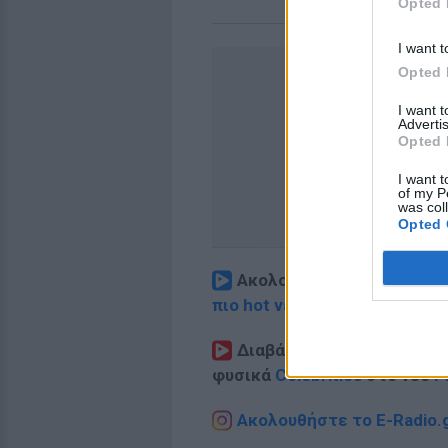
Opted 
I want t
Opted 
I want 
Advertis
Opted 
I want t
of my P
was col
Opted 
Ακολουθήστε το E-Radio.
πιο hot νέα
.
Διαβάστε περισσότερα θ
φυσικά
Celebrities
στο νέο
P
Ακολουθήστε το E-Radio.g