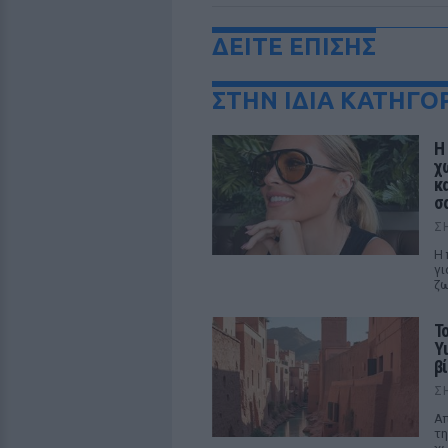
ΔΕΙΤΕ ΕΠΙΣΗΣ
ΣΤΗΝ ΙΔΙΑ ΚΑΤΗΓΟ
Η
χ
κ
σ
Σ
Η 
γι
ζ
Τ
Y
βί
Σ
Απ
τη