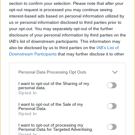
section to confirm your selection. Please note that after your
συνεργασία τους
opt-out request is processed you may continue seeing
interest-based ads based on personal information utilized by
Ανακοίνωση για τη διακοπή της συνεργασίας τους
us or personal information disclosed to third parties prior to
με τον συγγραφέα που προφυλακίστηκε για παιδική
your opt-out. You may separately opt-out of the further
πορνογραφία, Βασίλη Παπαθεοδώρου, εξέδωσαν οι
disclosure of your personal information by third parties on the
IAB’s list of downstream participants. This information may
εκδόσεις Καστανιώτη.
also be disclosed by us to third parties on the
IAB’s List of
Downstream Participants
that may further disclose it to other
Η ανακοίνωση:
third parties.
«Οι Εκδόσεις Καστανιώτη διέκοψαν κάθε μορφής
Personal Data Processing Opt Outs
συνεργασία με τον Βασίλη Παπαθεοδώρου, αμέσως
I want to opt-out of the Sharing of my
μόλις πληροφορηθήκαν ότι βρίσκεται σε εξέλιξη
personal data.
ποινική έρευνα από τις δικαστικές αρχές, για
Opted In
σοβαρή κατηγορία.
I want to opt-out of the Sale of my
Personal Data.
Η απόφασή μας προστατεύει τα συμφέροντα της
Opted In
εταιρείας, των εργαζομένων και των συνεργατών
I want to opt-out of processing my
μας και, πάνω από όλα, των αναγνωστών μας και
Personal Data for Targeted Advertising.
Opted In