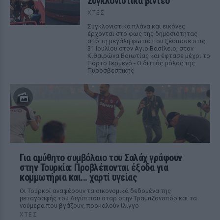
Συγκλονιστικά βίντεο
ΧΤΕΣ
Συγκλονιστικά πλάνα και εικόνες
έρχονται στο φως της δημοσιότητας
από τη μεγάλη φωτιά που ξέσπασε στις
31 Ιουλίου στον Αγιο Βασίλειο, στον
Κιθαιρώνα Βοιωτίας και έφτασε μέχρι το
Πόρτο Γερμενό - Ο διττός ρόλος της
Πυροσβεστικής
Για αμύθητο συμβόλαιο του Σαλάχ γράφουν
στην Τουρκία: Προβλέπονται έξοδα για
κομμωτήρια και... χαρτί υγείας
Οι Τούρκοί αναφέρουν τα οικονομικά δεδομένα της
μεταγραφής του Αιγύπτιου σταρ στην Τραμπζονσπόρ και τα
νούμερα που βγάζουν, προκαλούν ίλιγγο
ΧΤΕΣ