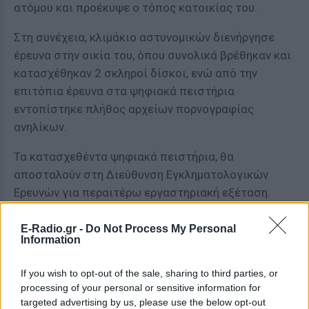
ατόμου και προέκυψε ο τόπος κατοικίας του.
Στη συνέχεια, κλιμάκιο αστυνομικών διενήργησε
έρευνα στην οικία του, όπου συνολικά βρέθηκαν και
κατασχέθηκαν 2 σκληροί δίσκοι, ενώ από την
επιτόπια έρευνα στα ψηφιακά πειστήρια
εντοπίστηκε πλήθος αρχείων πορνογραφίας
ανηλίκων.
Τα κατασχεθέντα ψηφιακά πειστήρια, θα
αποσταλούν στη Διεύθυνση Εγκληματολογικών
Ερευνών για περαιτέρω εργαστηριακή εξέταση.
Ο συλληφθείς, με τη δικογραφία που σχηματίστηκε
E-Radio.gr -
Do Not Process My Personal
σε βάρος του, οδηγήθηκε στον αρμόδιο Εισαγγελέα,
Information
όπου παραπέμφθηκε σε Ανακριτή και ακολούθως
If you wish to opt-out of the sale, sharing to third parties, or
διατάχθηκε η προσωρινή του κράτηση.
processing of your personal or sensitive information for
targeted advertising by us, please use the below opt-out
Οι εκδόσεις Καστανιώτη διέκοψαν τη