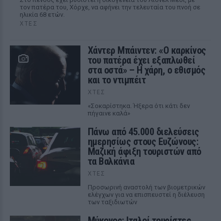
τον πατέρα του, Χόρχε, να αφήνει την τελευταία του πνοή σε
ηλικία 68 ετών.
ΧΤΕΣ
Χάντερ Μπάιντεν: «Ο καρκίνος
του πατέρα έχει εξαπλωθεί
στα οστά» – Η χάρη, ο εθισμός
και το ντιμπέιτ
ΧΤΕΣ
«Σοκαρίστηκα. Ήξερα ότι κάτι δεν
πήγαινε καλά»
Πάνω από 45.000 διελεύσεις
ημερησίως στους Ευζώνους:
Μαζική άφιξη τουριστών από
τα Βαλκάνια
ΧΤΕΣ
Προσωρινή αναστολή των βιομετρικών
ελέγχων για να επισπευστεί η διέλευση
των ταξιδιωτών
Μύκονος: Ιταλοί τουρίστες