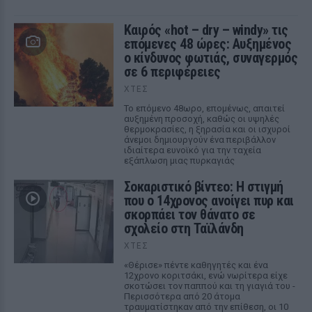
Καιρός «hot – dry – windy» τις
επόμενες 48 ώρες: Αυξημένος
ο κίνδυνος φωτιάς, συναγερμός
σε 6 περιφέρειες
ΧΤΕΣ
Το επόμενο 48ωρο, επομένως, απαιτεί
αυξημένη προσοχή, καθώς οι υψηλές
θερμοκρασίες, η ξηρασία και οι ισχυροί
άνεμοι δημιουργούν ένα περιβάλλον
ιδιαίτερα ευνοϊκό για την ταχεία
εξάπλωση μιας πυρκαγιάς
Σοκαριστικό βίντεο: Η στιγμή
που ο 14χρονος ανοίγει πυρ και
σκορπάει τον θάνατο σε
σχολείο στη Ταϊλάνδη
ΧΤΕΣ
«Θέρισε» πέντε καθηγητές και ένα
12χρονο κοριτσάκι, ενώ νωρίτερα είχε
σκοτώσει τον παππού και τη γιαγιά του -
Περισσότερα από 20 άτομα
τραυματίστηκαν από την επίθεση, οι 10