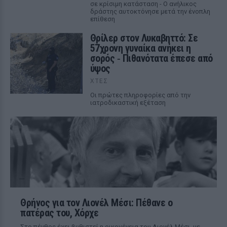
σε κρίσιμη κατάσταση - Ο ανήλικος
δράστης αυτοκτόνησε μετά την ένοπλη
επίθεση
Θρίλερ στον Λυκαβηττό: Σε
57χρονη γυναίκα ανήκει η
σορός ‑ Πιθανότατα έπεσε από
ύψος
ΧΤΕΣ
Οι πρώτες πληροφορίες από την
ιατροδικαστική εξέταση
Θρήνος για τον Λιονέλ Μέσι: Πέθανε ο
πατέρας του, Χόρχε
Στο πένθος έχει βυθιστεί η οικογένεια του Λιονέλ Μέσι, με