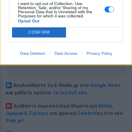
I want to opt-out of Collection, Use,
Retention, Sale, and/or Sharing of my
Personal Data that Is Unrelated with the
Purposes for which it was collected.
Opted Out
CONFIRM
Data Deletion
Data Access
Privacy Policy
Ακολουθήστε το E-Radio.gr στο
Google News
και μάθετε πρώτοι
τα πιο hot νέα
.
Διαβάστε περισσότερα θέματα για
Μόδα
,
Ομορφιά
,
Σχέσεις
και φυσικά
Celebrities
στο νέο
Pink.gr
!