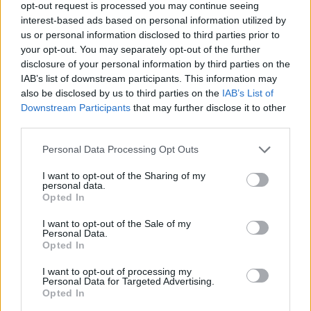
opt-out request is processed you may continue seeing
παρεξηγήσεις που σας έχουν πειράξει
interest-based ads based on personal information utilized by
και να προχωρήσετε μπροστά.
us or personal information disclosed to third parties prior to
your opt-out. You may separately opt-out of the further
disclosure of your personal information by third parties on the
ΙΧΘΕΙΣ
IAB’s list of downstream participants. This information may
also be disclosed by us to third parties on the
IAB’s List of
Ευτυχώς για εσάς, ψυχολογικά θα
Downstream Participants
that may further disclose it to other
χαλαρώσετε αρκετά αυτές τις ημέρες,
third parties.
οπότε και δεν έχετε άλλες εντάσεις
Personal Data Processing Opt Outs
και άλλους καβγάδες.
I want to opt-out of the Sharing of my
personal data.
ΔΙΑΦΗΜΙΣΗ
Opted In
I want to opt-out of the Sale of my
Personal Data.
Opted In
I want to opt-out of processing my
Personal Data for Targeted Advertising.
Opted In