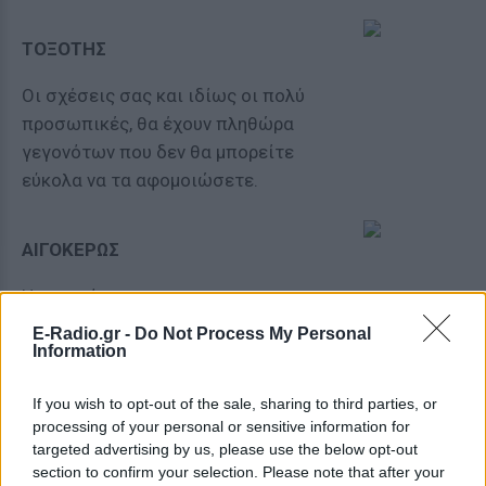
ΤΟΞΟΤΗΣ
Οι σχέσεις σας και ιδίως οι πολύ
προσωπικές, θα έχουν πληθώρα
γεγονότων που δεν θα μπορείτε
εύκολα να τα αφομοιώσετε.
ΑΙΓΟΚΕΡΩΣ
Η κατανόηση και η
διαλλακτικότητα, θα φέρουν
E-Radio.gr -
Do Not Process My Personal
Information
ισορροπία!
If you wish to opt-out of the sale, sharing to third parties, or
ΥΔΡΟΧΟΟΣ
processing of your personal or sensitive information for
targeted advertising by us, please use the below opt-out
Θα μπορέσετε επιτέλους να λύσετε
section to confirm your selection. Please note that after your