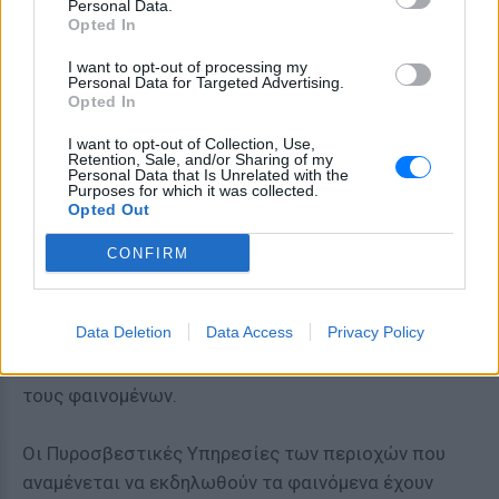
Personal Data.
Opted In
Σε εφαρμογή επιχειρησιακό σχέδιο
I want to opt-out of processing my
Personal Data for Targeted Advertising.
Opted In
Συστάσεις στους πολίτες να είναι ιδιαίτερα
προσεκτικοί, μεριμνώντας για τη λήψη μέτρων
I want to opt-out of Collection, Use,
Retention, Sale, and/or Sharing of my
αυτοπροστασίας από κινδύνους που προέρχονται
Personal Data that Is Unrelated with the
Purposes for which it was collected.
από την εκδήλωση έντονων καιρικών φαινομένων
Opted Out
απευθύνει η Γενική Γραμματεία Πολιτικής
Προστασίας ενόψει της κακοκαιρίας EVΑ.
CONFIRM
Παράλληλα, τίθεται σε εφαρμογή το επιχειρησιακό
Data Deletion
Data Access
Privacy Policy
σχέδιο για την αντιμετώπιση κινδύνων από την
εκδήλωση πλημμυρών, καθώς και των συνοδών
τους φαινομένων.
Οι Πυροσβεστικές Υπηρεσίες των περιοχών που
αναμένεται να εκδηλωθούν τα φαινόμενα έχουν