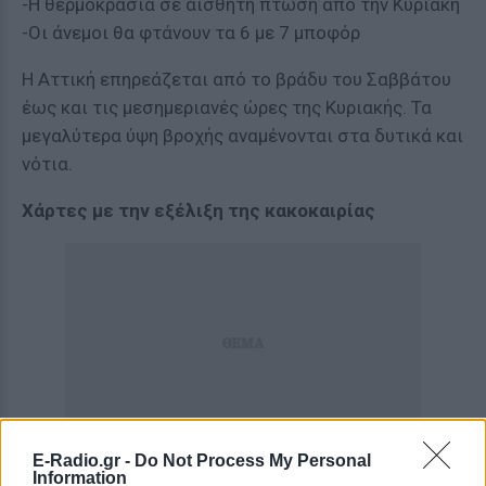
-Η θερμοκρασία σε αισθητή πτώση από την Κυριακή
-Οι άνεμοι θα φτάνουν τα 6 με 7 μποφόρ
Η Αττική επηρεάζεται από το βράδυ του Σαββάτου
έως και τις μεσημεριανές ώρες της Κυριακής. Τα
μεγαλύτερα ύψη βροχής αναμένονται στα δυτικά και
νότια.
Χάρτες με την εξέλιξη της κακοκαιρίας
E-Radio.gr -
Do Not Process My Personal
Information