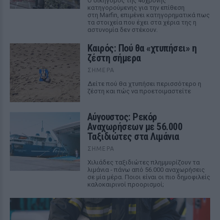
Ο δικηγόρος της 46χρονης
κατηγορούμενης για την επίθεση
στη Marfin, επιμένει κατηγορηματικά πως
τα στοιχεία που έχει στα χέρια της η
αστυνομία δεν στέκουν.
Καιρός: Πού θα «χτυπήσει» η
ζέστη σήμερα
ΣΉΜΕΡΑ
Δείτε πού θα χτυπήσει περισσότερο η
ζέστη και πώς να προετοιμαστείτε
Αύγουστος: Ρεκόρ
Αναχωρήσεων με 56.000
Ταξιδιώτες στα Λιμάνια
ΣΉΜΕΡΑ
Χιλιάδες ταξιδιώτες πλημμυρίζουν τα
λιμάνια - πάνω από 56.000 αναχωρήσεις
σε μία μέρα. Ποιοι είναι οι πιο δημοφιλείς
καλοκαιρινοί προορισμοί;