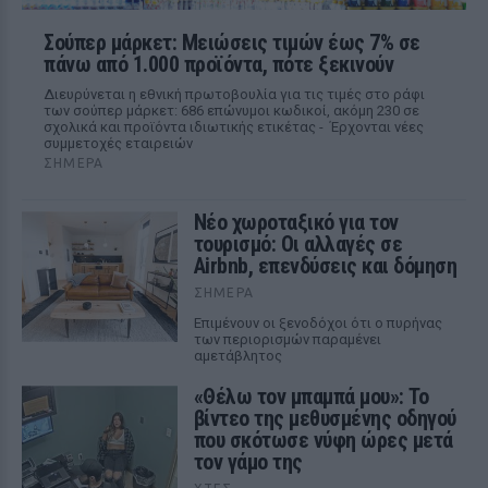
Σούπερ μάρκετ: Μειώσεις τιμών έως 7% σε
πάνω από 1.000 προϊόντα, πότε ξεκινούν
Διευρύνεται η εθνική πρωτοβουλία για τις τιμές στο ράφι
των σούπερ μάρκετ: 686 επώνυμοι κωδικοί, ακόμη 230 σε
σχολικά και προϊόντα ιδιωτικής ετικέτας - Έρχονται νέες
συμμετοχές εταιρειών
ΣΉΜΕΡΑ
Νέο χωροταξικό για τον
τουρισμό: Οι αλλαγές σε
Airbnb, επενδύσεις και δόμηση
ΣΉΜΕΡΑ
Επιμένουν οι ξενοδόχοι ότι ο πυρήνας
των περιορισμών παραμένει
αμετάβλητος
«Θέλω τον μπαμπά μου»: Το
βίντεο της μεθυσμένης οδηγού
που σκότωσε νύφη ώρες μετά
τον γάμο της