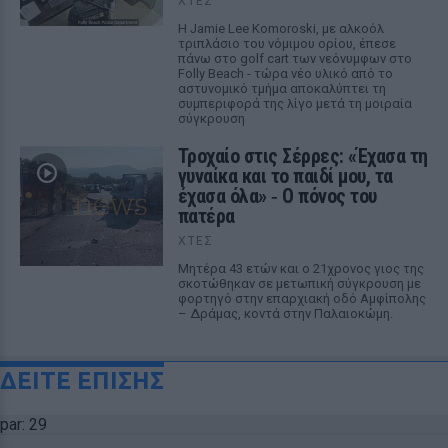
ΧΤΕΣ
Η Jamie Lee Komoroski, με αλκοόλ
τριπλάσιο του νόμιμου ορίου, έπεσε
πάνω στο golf cart των νεόνυμφων στο
Folly Beach - τώρα νέο υλικό από το
αστυνομικό τμήμα αποκαλύπτει τη
συμπεριφορά της λίγο μετά τη μοιραία
σύγκρουση
Τροχαίο στις Σέρρες: «Έχασα τη
γυναίκα και το παιδί μου, τα
έχασα όλα» ‑ Ο πόνος του
πατέρα
ΧΤΕΣ
Μητέρα 43 ετών και ο 21χρονος γιος της
σκοτώθηκαν σε μετωπική σύγκρουση με
φορτηγό στην επαρχιακή οδό Αμφίπολης
– Δράμας, κοντά στην Παλαιοκώμη.
ΔΕΙΤΕ ΕΠΙΣΗΣ
par: 29