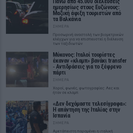
Πάνω από 45.000 διελεύσεις
ημερησίως στους Ευζώνους:
Μαζική άφιξη τουριστών από
τα Βαλκάνια
ΣΉΜΕΡΑ
Προσωρινή αναστολή των βιομετρικών
ελέγχων για να επισπευστεί η διέλευση
των ταξιδιωτών
Μύκονος: Ιταλοί τουρίστες
έκαναν «κλαμπ» βανάκι transfer
‑ Αντιδράσεις για το ξέφρενο
πάρτι
ΣΉΜΕΡΑ
Χοροί, φωνές, φωτογραφίες: Λες και
ήταν σε κλαμπ
«Δεν δεχόμαστε τελεσίγραφα»:
Η απάντηση της Ιταλίας στην
Ισπανία
ΣΉΜΕΡΑ
Αμετάπειστη παραμένει η ιταλική