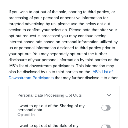
If you wish to opt-out of the sale, sharing to third parties, or
processing of your personal or sensitive information for
targeted advertising by us, please use the below opt-out
section to confirm your selection. Please note that after your
opt-out request is processed you may continue seeing
interest-based ads based on personal information utilized by
us or personal information disclosed to third parties prior to
your opt-out. You may separately opt-out of the further
disclosure of your personal information by third parties on the
Κατά τη διάρκεια του Σαββάτου αναμένονται
IAB’s list of downstream participants. This information may
also be disclosed by us to third parties on the
IAB’s List of
μεγάλα ύψη βροχής στο Ιόνιο και τα δυτικά
Downstream Participants
that may further disclose it to other
ηπειρωτικά.
third parties.
Personal Data Processing Opt Outs
Την Κυριακή οι ισχυρές βροχές επηρεάζουν μέχρι το
μεσημέρι το Ιόνιο και από το απόγευμα τα
I want to opt-out of the Sharing of my
personal data.
ηπειρωτικά πλην της Θράκης. Κυκλάδες, Κρήτη και
Opted In
Σποράδες επηρεάζονται τις πρωινές ώρες και το
μεσημέρι τα Δωδεκάνησα.
I want to opt-out of the Sale of my