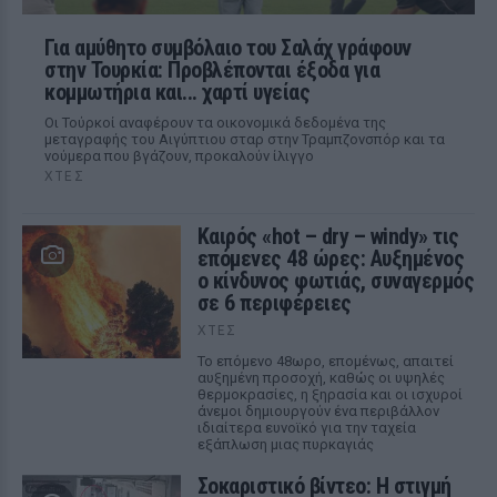
Για αμύθητο συμβόλαιο του Σαλάχ γράφουν
στην Τουρκία: Προβλέπονται έξοδα για
κομμωτήρια και... χαρτί υγείας
Οι Τούρκοί αναφέρουν τα οικονομικά δεδομένα της
μεταγραφής του Αιγύπτιου σταρ στην Τραμπζονσπόρ και τα
νούμερα που βγάζουν, προκαλούν ίλιγγο
ΧΤΕΣ
Καιρός «hot – dry – windy» τις
επόμενες 48 ώρες: Αυξημένος
ο κίνδυνος φωτιάς, συναγερμός
σε 6 περιφέρειες
ΧΤΕΣ
Το επόμενο 48ωρο, επομένως, απαιτεί
αυξημένη προσοχή, καθώς οι υψηλές
θερμοκρασίες, η ξηρασία και οι ισχυροί
άνεμοι δημιουργούν ένα περιβάλλον
ιδιαίτερα ευνοϊκό για την ταχεία
εξάπλωση μιας πυρκαγιάς
Σοκαριστικό βίντεο: Η στιγμή