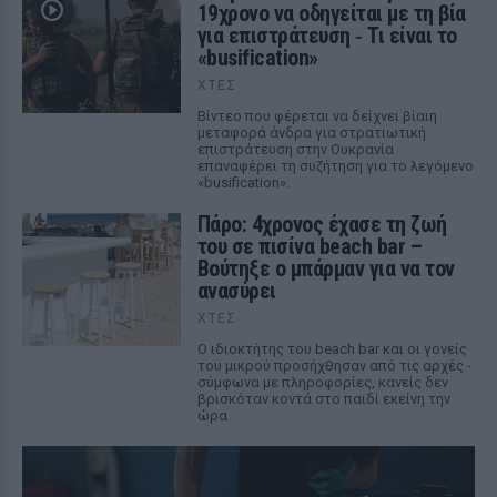
19χρονο να οδηγείται με τη βία
για επιστράτευση ‑ Τι είναι το
«busification»
ΧΤΕΣ
Βίντεο που φέρεται να δείχνει βίαιη
μεταφορά άνδρα για στρατιωτική
επιστράτευση στην Ουκρανία
επαναφέρει τη συζήτηση για το λεγόμενο
«busification».
Πάρο: 4χρονος έχασε τη ζωή
του σε πισίνα beach bar –
Βούτηξε ο μπάρμαν για να τον
ανασύρει
ΧΤΕΣ
Ο ιδιοκτήτης του beach bar και οι γονείς
του μικρού προσήχθησαν από τις αρχές -
σύμφωνα με πληροφορίες, κανείς δεν
βρισκόταν κοντά στο παιδί εκείνη την
ώρα