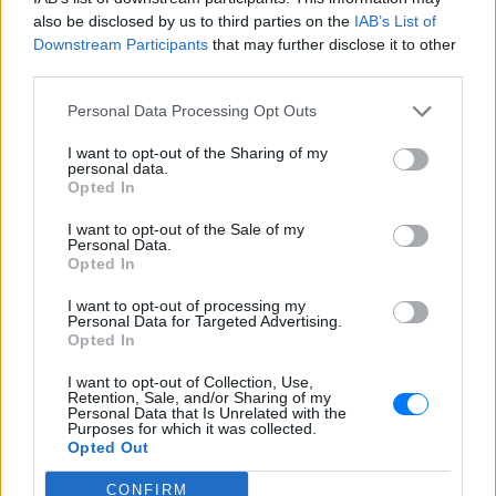
also be disclosed by us to third parties on the
IAB’s List of
Downstream Participants
that may further disclose it to other
third parties.
Personal Data Processing Opt Outs
I want to opt-out of the Sharing of my
personal data.
Opted In
I want to opt-out of the Sale of my
Personal Data.
Opted In
I want to opt-out of processing my
Personal Data for Targeted Advertising.
Opted In
I want to opt-out of Collection, Use,
Retention, Sale, and/or Sharing of my
Ακολουθήστε το E-Radio.gr στο
Google News
Personal Data that Is Unrelated with the
Purposes for which it was collected.
και μάθετε πρώτοι
τα πιο hot νέα
.
Opted Out
Για ακόμη περισσότερα
νέα
, μπείτε στην
ροή
CONFIRM