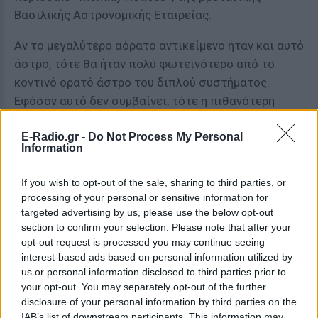
Βασιλικής Αστρονομικής Εταιρείας.
Αν το μεγαλύτερο αόρατο αντικείμενο ήταν και αυτό
άστρο, τότε θα ήταν πολύ φωτεινότερο από το
κοντινό ορατό άστρο του διπλού συστήματος.
Εφόσον αυτό δεν συμβαίνει, τότε η πιθανότερη
εξήγηση είναι ότι πρόκειται για μια «ήσυχη» μαύρη
E-Radio.gr -
Do Not Process My Personal
τρύπα. Από την άλλη, οι επιστήμονες παραδέχτηκαν
Information
ότι είναι δύσκολο να εξηγήσουν πώς σχηματίστηκε
ένα τέτοιο σύστημα.
If you wish to opt-out of the sale, sharing to third parties, or
processing of your personal or sensitive information for
[ΠΗΓΗ]
targeted advertising by us, please use the below opt-out
section to confirm your selection. Please note that after your
opt-out request is processed you may continue seeing
ΔΙΑΦΗΜΙΣΗ
interest-based ads based on personal information utilized by
us or personal information disclosed to third parties prior to
your opt-out. You may separately opt-out of the further
disclosure of your personal information by third parties on the
IAB’s list of downstream participants. This information may