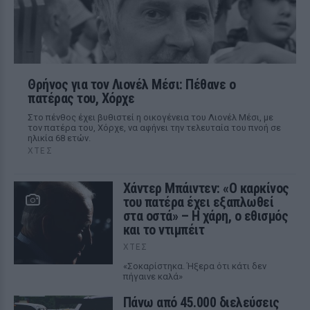
Θρήνος για τον Λιονέλ Μέσι: Πέθανε ο
πατέρας του, Χόρχε
Στο πένθος έχει βυθιστεί η οικογένεια του Λιονέλ Μέσι, με
τον πατέρα του, Χόρχε, να αφήνει την τελευταία του πνοή σε
ηλικία 68 ετών.
ΧΤΕΣ
Χάντερ Μπάιντεν: «Ο καρκίνος
του πατέρα έχει εξαπλωθεί
στα οστά» – Η χάρη, ο εθισμός
και το ντιμπέιτ
ΧΤΕΣ
«Σοκαρίστηκα. Ήξερα ότι κάτι δεν
πήγαινε καλά»
Πάνω από 45.000 διελεύσεις