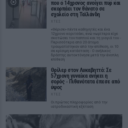
που ο 14χρονος ανοίγει πυρ και
σκορπάει τον θάνατο σε
σχολείο στη Ταϊλάνδη
ΧΤΕΣ
«Θέρισε» πέντε καθηγητές και ένα
12χρονο κοριτσάκι, ενώ νωρίτερα είχε
σκοτώσει τον παππού και τη γιαγιά του -
Περισσότερα από 20 άτομα
τραυματίστηκαν από την επίθεση, οι 10
σε κρίσιμη κατάσταση - Ο ανήλικος
δράστης αυτοκτόνησε μετά την ένοπλη
επίθεση
Θρίλερ στον Λυκαβηττό: Σε
57χρονη γυναίκα ανήκει η
σορός ‑ Πιθανότατα έπεσε από
ύψος
ΧΤΕΣ
Οι πρώτες πληροφορίες από την
ιατροδικαστική εξέταση