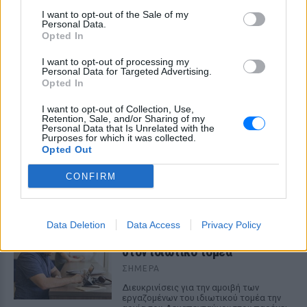
I want to opt-out of the Sale of my
Personal Data.
Opted In
I want to opt-out of processing my
Personal Data for Targeted Advertising.
Opted In
I want to opt-out of Collection, Use,
Retention, Sale, and/or Sharing of my
Personal Data that Is Unrelated with the
Purposes for which it was collected.
Opted Out
ΔΕΙΤΕ ΕΠΙΣΗΣ
CONFIRM
ΣΤΗΝ ΙΔΙΑ ΚΑΤΗΓΟΡΙΑ
Δεκαπενταύγουστος: Πώς
Data Deletion
Data Access
Privacy Policy
αμείβεται η εργασία την αργία
στον ιδιωτικό τομέα
ΣΉΜΕΡΑ
Διευκρινίσεις για την αμοιβή των
εργαζομένων του ιδιωτικού τομέα την