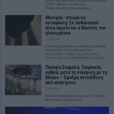
αργία του Δεκαπενταύγουστου παρέχει
η ΓΣΕΕ. Μέσω του Κέντρου
Πληροφόρησης Εργαζόμενων
Μυστράς ‑πτώμα σε
καταψύκτη: Σε παθολογικά
αίτια οφείλεται ο θάνατος του
ηλικιωμένου
ΣΉΜΕΡΑ
Η σορός βρέθηκε σε κατάσταση βαθιάς
κατάψυξης σε ξενοδοχείο που
διατηρούσε ο 55χρονος γιος του, ο
οποίος την είχε κλειδωμένη για χρόνια.
Παναγία Σουμελά: Τουρκικός
καβγάς μετά τη σύγκριση με τη
Μέκκα – Σφοδρή αντεπίθεση
από απόστρατο
ΣΉΜΕΡΑ
Έντονες επικρίσεις από γνωστό Τούρκο
απόστρατο αξιωματικό