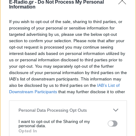
E-Radio.gr -
Do Not Process My Personal
Ακολουθήστε το E-Radio.gr στο
Google News
Information
και μάθετε πρώτοι
τα πιο hot νέα
.
If you wish to opt-out of the sale, sharing to third parties, or
Για ακόμη περισσότερα
νέα
, μπείτε στην
ροή
processing of your personal or sensitive information for
ειδήσεων
του E-Daily.gr
targeted advertising by us, please use the below opt-out
section to confirm your selection. Please note that after your
Ακολουθήστε το E-Radio.gr και στο Instagram
opt-out request is processed you may continue seeing
interest-based ads based on personal information utilized by
ΔΙΑΦΗΜΙΣΗ
us or personal information disclosed to third parties prior to
your opt-out. You may separately opt-out of the further
disclosure of your personal information by third parties on the
IAB’s list of downstream participants. This information may
also be disclosed by us to third parties on the
IAB’s List of
Downstream Participants
that may further disclose it to other
third parties.
Personal Data Processing Opt Outs
I want to opt-out of the Sharing of my
personal data.
Opted In