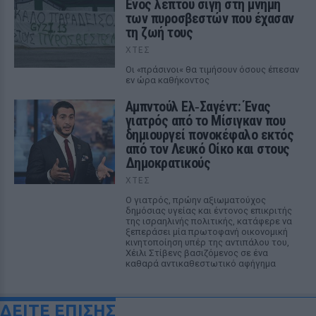
Ενός λεπτού σιγή στη μνήμη
των πυροσβεστών που έχασαν
τη ζωή τους
ΧΤΕΣ
Οι «πράσινοι« θα τιμήσουν όσους έπεσαν
εν ώρα καθήκοντος
Αμπντούλ Ελ‑Σαγέντ: Ένας
γιατρός από το Μίσιγκαν που
δημιουργεί πονοκέφαλο εκτός
από τον Λευκό Οίκο και στους
Δημοκρατικούς
ΧΤΕΣ
Ο γιατρός, πρώην αξιωματούχος
δημόσιας υγείας και έντονος επικριτής
της ισραηλινής πολιτικής, κατάφερε να
ξεπεράσει μία πρωτοφανή οικονομική
κινητοποίηση υπέρ της αντιπάλου του,
Χέιλι Στίβενς βασιζόμενος σε ένα
καθαρά αντικαθεστωτικό αφήγημα
ΔΕΙΤΕ ΕΠΙΣΗΣ