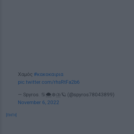
Χαμός
#κακοκαιρια
pic.twitter.com/rhsRtFa2b6
— Spyros. ♋🌨️❄️⛈️🪐 (@spyros78043899)
November 6, 2022
[ΠΗΓΗ]