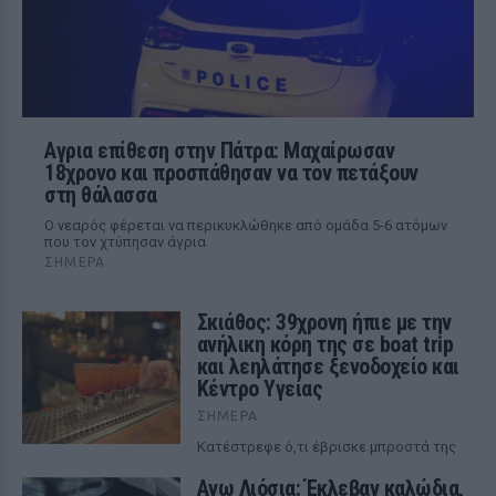
Αγρια επίθεση στην Πάτρα: Μαχαίρωσαν
18χρονο και προσπάθησαν να τον πετάξουν
στη θάλασσα
Ο νεαρός φέρεται να περικυκλώθηκε από ομάδα 5-6 ατόμων
που τον χτύπησαν άγρια
ΣΉΜΕΡΑ
Σκιάθος: 39χρονη ήπιε με την
ανήλικη κόρη της σε boat trip
και λεηλάτησε ξενοδοχείο και
Κέντρο Υγείας
ΣΉΜΕΡΑ
Κατέστρεφε ό,τι έβρισκε μπροστά της
Ανω Λιόσια: Έκλεβαν καλώδια,