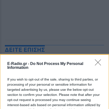
ΔΕΙΤΕ ΕΠΙΣΗΣ
ΣΤΗΝ ΙΔΙΑ ΚΑΤΗΓΟΡΙΑ
E-Radio.gr -
Do Not Process My Personal
Information
«Θέλω τον μπαμπά μου»: Το
βίντεο της μεθυσμένης οδηγού
If you wish to opt-out of the sale, sharing to third parties, or
που σκότωσε νύφη ώρες μετά
processing of your personal or sensitive information for
τον γάμο της
targeted advertising by us, please use the below opt-out
section to confirm your selection. Please note that after your
ΣΉΜΕΡΑ
opt-out request is processed you may continue seeing
Η Jamie Lee Komoroski, με αλκοόλ
interest-based ads based on personal information utilized by
τριπλάσιο του νόμιμου ορίου, έπεσε
πάνω στο golf cart των νεόνυμφων στο