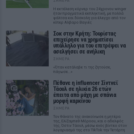
ΣΉΜΕΡΑ
Η εκτέλεση κόρνερ του 24χρονου winger
ήταν πραγματικά εκπληκτική, με πολλά
φάλτσα και δύσκολη για έλεγχο από τον
κίπερ Αλβαρο Βαγιές
Σοκ στην Κρήτη: Τουρίστας
επιχείρησε να χρηματίσει
υπάλληλο για του επιτρέψει να
ασελγήσει σε ανήλικη
ΣΉΜΕΡΑ
«Όταν κατάλαβε τι της ζητούσε,
πάγωσε...»
Πέθανε η influencer Σίντνεϊ
Τάουλ σε ηλικία 26 ετών
έπειτα από μάχη με σπάνια
μορφή καρκίνου
ΣΉΜΕΡΑ
Τον θάνατο της ανακοίνωσε η μητέρα
της, Ελίζαμπεθ Μόροου, και ο αδελφός
της, Όστιν Τάουλ, μέσω ενός βίντεο στον
λογαριασμό της στο TikTok την Τετάρτη