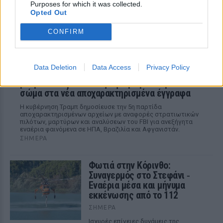
Purposes for which it was collected.
Opted Out
CONFIRM
Data Deletion
Data Access
Privacy Policy
Αρχεία UFO: Αθόρυβα τριγωνικά σκάφη 152
μέτρων και μεταλλική σφαίρα με ανθρώπινο
σώμα στα νέα αποχαρακτηρισμένα έγγραφα
Η κυβέρνηση Τραμπ δημοσίευσε την 5η παρτίδα
αποχαρακτηρισμένων αρχείων με αναφορές στρατιωτικών
πιλότων, μαρτύρων και αναλύσεων του FBI για ανεξήγητα
εναέρια φαινόμενα σε ΗΠΑ, Βραζιλία και Αφγανιστάν.
ΣΉΜΕΡΑ
Φωτιά στην Κόρινθο:
Συναγερμός στο Στεφάνι ‑
Εναέρια μέσα και μήνυμα
εκκένωσης από το 112
ΣΉΜΕΡΑ
Ισχυρές επίγειες δυνάμεις της