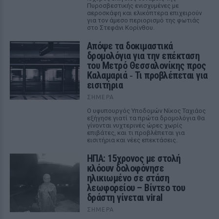
Πυροσβεστικής ενισχυμένες με
αεροσκάφη και ελικόπτερα επιχειρούν
για τον άμεσο περιορισμό της φωτιάς
στο Στεφάνι Κορίνθου.
Απόψε τα δοκιμαστικά
δρομολόγια για την επέκταση
του Μετρό Θεσσαλονίκης προς
Καλαμαριά ‑ Τι προβλέπεται για
εισιτήρια
ΣΉΜΕΡΑ
Ο υφυπουργός Υποδομών Νίκος Ταχιάος
εξήγησε γιατί τα πρώτα δρομολόγια θα
γίνονται νυχτερινές ώρες χωρίς
επιβάτες, και τι προβλέπεται για
εισιτήρια και νέες επεκτάσεις.
ΗΠΑ: 15χρονος με στολή
κλόουν δολοφόνησε
ηλικιωμένο σε στάση
λεωφορείου – Βίντεο του
δράστη γίνεται viral
ΣΉΜΕΡΑ