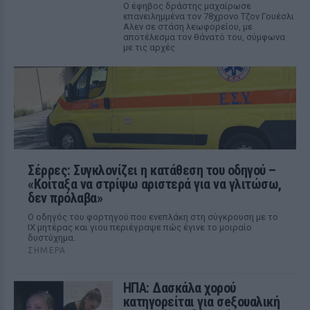
Ο έφηβος δράστης μαχαίρωσε
επανειλημμένα τον 78χρονο Τζον Γουέσλι
Αλεν σε στάση λεωφορείου, με
αποτέλεσμα τον θάνατό του, σύμφωνα
με τις αρχές
Σέρρες: Συγκλονίζει η κατάθεση του οδηγού –
«Κοίταξα να στρίψω αριστερά για να γλιτώσω,
δεν πρόλαβα»
Ο οδηγός του φορτηγού που ενεπλάκη στη σύγκρουση με το
ΙΧ μητέρας και γιου περιέγραψε πώς έγινε το μοιραίο
δυστύχημα.
ΣΉΜΕΡΑ
ΗΠΑ: Δασκάλα χορού
κατηγορείται για σeξουαλική