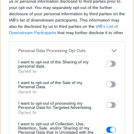
us or personal information disclosed to third parties prior to
Folly Beach - τώρα νέο υλικό από το
your opt-out. You may separately opt-out of the further
αστυνομικό τμήμα αποκαλύπτει τη
συμπεριφορά της λίγο μετά τη μοιραία
disclosure of your personal information by third parties on the
σύγκρουση
IAB’s list of downstream participants. This information may
also be disclosed by us to third parties on the
IAB’s List of
Τροχαίο στις Σέρρες: «Έχασα τη
Downstream Participants
that may further disclose it to other
γυναίκα και το παιδί μου, τα
third parties.
έχασα όλα» ‑ Ο πόνος του
πατέρα
Personal Data Processing Opt Outs
ΣΉΜΕΡΑ
I want to opt-out of the Sharing of my
Μητέρα 43 ετών και ο 21χρονος γιος της
personal data.
σκοτώθηκαν σε μετωπική σύγκρουση με
Opted In
φορτηγό στην επαρχιακή οδό Αμφίπολης
– Δράμας, κοντά στην Παλαιοκώμη.
I want to opt-out of the Sale of my
Καταδίωξη στο κέντρο της
Personal Data.
Θεσσαλονίκης: Έσπασαν το
Opted In
τζάμι του οδηγού – «Μην κάνεις
I want to opt-out of processing my
μ@@@», του φώναζαν
Personal Data for Targeted Advertising.
Opted In
ΣΉΜΕΡΑ
Εξαιτίας των υψηλών ταχυτήτων το
I want to opt-out of Collection, Use,
λευκό όχημα έχασε τον έλεγχο και
Retention, Sale, and/or Sharing of my
καρφώθηκε πάνω σε κολονάκια.
Personal Data that Is Unrelated with the