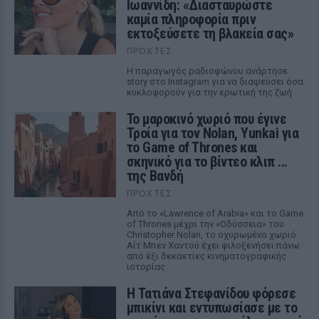
Ιωαννίδη: «Διασταυρώστε
καμία πληροφορία πριν
εκτοξεύσετε τη βλακεία σας»
ΠΡΟΧΤΈΣ
Η παραγωγός ραδιοφώνου ανάρτησε
story στο Instagram για να διαψεύσει όσα
κυκλοφορούν για την ερωτική της ζωή
Το μαροκινό χωριό που έγινε
Τροία για τον Nolan, Yunkai για
το Game of Thrones και
σκηνικό για το βίντεο κλιπ ...
της Βανδή
ΠΡΟΧΤΈΣ
Από το «Lawrence of Arabia» και το Game
of Thrones μέχρι την «Οδύσσεια» του
Christopher Nolan, το οχυρωμένο χωριό
Αΐτ Μπεν Χαντού έχει φιλοξενήσει πάνω
από έξι δεκαετίες κινηματογραφικής
ιστορίας
Η Τατιάνα Στεφανίδου φόρεσε
μπικίνι και εντυπωσίασε με το