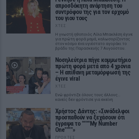
απροσδόκητη ανάρτηση του
συντρόφου της για τον ερχομό
του γιου τους
ΧΤΕΣ
Η γνωστή ηθοποιός Λίλα Μπακλέση έγινε
για πρώτη φορά μαμά, καλωσορίζοντας
στον κόσμο ένα υγιέστατο αγοράκι το
βράδυ της Παρασκευής 7 Αυγούστου.
Νοσηλεύτρια πήγε κομμωτήριο
πρώτη φορά μετά από 4 χρόνια
– Η απίθανη μεταμόρφωσή της
έγινε viral
ΧΤΕΣ
Ενώ φρόντιζε όλους τους άλλους...
κανείς δεν φρόντισε για εκείνη
Χρήστος Δάντης: «Συνάδελφοι
προσπαθούν να ξεχάσουν ότι
έγραψα το """"My Number
One""""»
ΠΡΟΧΤΈΣ