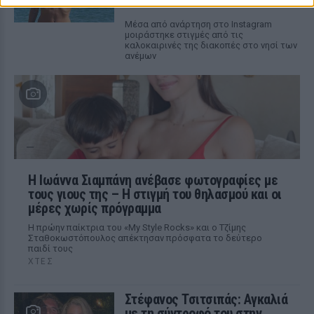
ΧΤΕΣ
Μέσα από ανάρτηση στο Instagram
μοιράστηκε στιγμές από τις
καλοκαιρινές της διακοπές στο νησί των
ανέμων
H Ιωάννα Σιαμπάνη ανέβασε φωτογραφίες με
τους γιους της – Η στιγμή του θηλασμού και οι
μέρες χωρίς πρόγραμμα
Η πρώην παίκτρια του «My Style Rocks» και ο Τζίμης
Σταθοκωστόπουλος απέκτησαν πρόσφατα το δεύτερο
παιδί τους
ΧΤΕΣ
Στέφανος Τσιτσιπάς: Αγκαλιά
με τη σύντροφό του στην