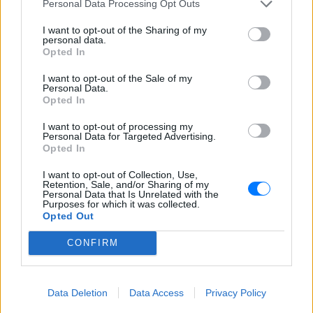
ΣΤΗΝ ΙΔΙΑ ΚΑΤΗΓΟΡΙΑ
Personal Data Processing Opt Outs
I want to opt-out of the Sharing of my
Ατύχημα για τον Ιβάν Σβιτάιλο
personal data.
στην Κέρκυρα: «Θα σηκωθώ πιο
Opted In
δυνατός»
I want to opt-out of the Sale of my
ΧΤΕΣ
Personal Data.
Opted In
Ο ηθοποιός και χορευτής μοιράστηκε
στο Instagram μια φωτογραφία από
πρόσφατη εξέτασή του, με ένα μήνυμα
I want to opt-out of processing my
θάρρους
Personal Data for Targeted Advertising.
Opted In
Φοβερή ιστορία στον ΟΦΗ:
Ένας κάτοχος εισιτηρίου
I want to opt-out of Collection, Use,
διαρκείας είναι μόλις 2 μηνών
Retention, Sale, and/or Sharing of my
Personal Data that Is Unrelated with the
ΧΤΕΣ
Purposes for which it was collected.
Opted Out
Οπαδός από κούνια κυριολεκτικά στον
ΟΦΗ
CONFIRM
Διακοπές στη Μύκονο για τη
Βάλια Χατζηθεοδώρου ‑ οι
φωτογραφίες με μαγιό στην
Data Deletion
Data Access
Privacy Policy
παραλία