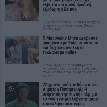
Ελβετία και κοινή βραδινή
έξοδος για δείπνο
ΧΤΕΣ
Ο Έλληνας τενίστας βρίσκεται σε σχέση
με την εικαστικό καταγωγής Σικάγο,
Κρίστεν Τομς
Ο Μπρούκλιν Μπέκαμ έβρασε
μακαρόνια με θαλασσινό νερό
και δέχτηκε ανελέητο
τρολάρισμα online
ΧΤΕΣ
Πολλοί εξέφρασαν απορία για την
καταλληλότητα του νερού, με σχόλια
όπως «τα πόδια του δεν ήταν μέσα σε
αυτό;»
22 χρόνια από τον θάνατο του
Δημήτρη Παπαμιχαήλ: Η
ανάρτηση της Φίνος Φιλμ για
το «γοητευτικό λεβεντόπαιδο
του ελληνικού σινεμά»