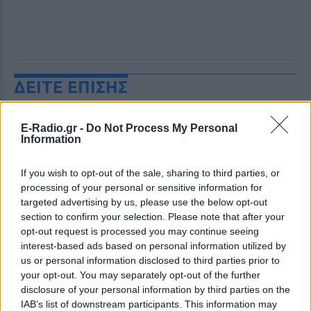
ΔΕΙΤΕ ΕΠΙΣΗΣ
ΣΤΗΝ ΙΔΙΑ ΚΑΤΗΓΟΡΙΑ
E-Radio.gr -
Do Not Process My Personal
Information
Ατύχημα για τον Ιβάν Σβιτάιλο
στην Κέρκυρα: «Θα σηκωθώ πιο
If you wish to opt-out of the sale, sharing to third parties, or
δυνατός»
processing of your personal or sensitive information for
ΧΤΕΣ
targeted advertising by us, please use the below opt-out
section to confirm your selection. Please note that after your
Ο ηθοποιός και χορευτής μοιράστηκε
στο Instagram μια φωτογραφία από
opt-out request is processed you may continue seeing
πρόσφατη εξέτασή του, με ένα μήνυμα
interest-based ads based on personal information utilized by
θάρρους
us or personal information disclosed to third parties prior to
Φοβερή ιστορία στον ΟΦΗ:
your opt-out. You may separately opt-out of the further
Ένας κάτοχος εισιτηρίου
disclosure of your personal information by third parties on the
διαρκείας είναι μόλις 2 μηνών
IAB’s list of downstream participants. This information may