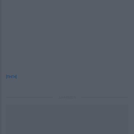
[ΠΗΓΗ]
ΔΙΑΦΗΜΙΣΗ