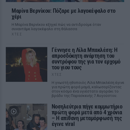
Μαρίνα Βερνίκου: Πόζαρε με λαγοκέφαλο στο
χέρι
Η Μαρίνα Βερνίκου εξηγεί πώς να αντιδρούμε όταν
συναντάμε λαγοκέφαλο στη θάλασσα
ΧΤΕΣ
Γέννησε η Λίλα Μπακλέση: Η
απροσδόκητη ανάρτηση του
συντρόφου της για τον ερχομό
του γιου τους
ΧΤΕΣ
Η γνωστή ηθοποιός Λίλα Μπακλέση έγινε
για πρώτη φορά μαμά, καλωσορίζοντας
στον κόσμο ένα υγιέστατο αγοράκι το
βράδυ της Παρασκευής 7 Αυγούστου.
Νοσηλεύτρια πήγε κομμωτήριο
πρώτη φορά μετά από 4 χρόνια
– Η απίθανη μεταμόρφωσή της
έγινε viral