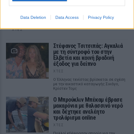
τους γιους της – Η στιγμή του θηλασμού και οι
μέρες χωρίς πρόγραμμα
Η πρώην παίκτρια του «My Style Rocks» και ο Τζίμης
Data Deletion
Data Access
Privacy Policy
Σταθοκωστόπουλος απέκτησαν πρόσφατα το δεύτερο
παιδί τους
ΧΤΕΣ
Στέφανος Τσιτσιπάς: Αγκαλιά
με τη σύντροφό του στην
Ελβετία και κοινή βραδινή
έξοδος για δείπνο
ΧΤΕΣ
Ο Έλληνας τενίστας βρίσκεται σε σχέση
με την εικαστικό καταγωγής Σικάγο,
Κρίστεν Τομς
Ο Μπρούκλιν Μπέκαμ έβρασε
μακαρόνια με θαλασσινό νερό
και δέχτηκε ανελέητο
τρολάρισμα online
ΧΤΕΣ
Πολλοί εξέφρασαν απορία για την