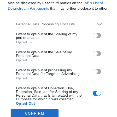
also be disclosed by us to third parties on the
IAB’s List of
ΧΤΕΣ
Downstream Participants
that may further disclose it to other
Οπαδός από κούνια κυριολεκτικά στον
third parties.
ΟΦΗ
Διακοπές στη Μύκονο για τη
Personal Data Processing Opt Outs
Βάλια Χατζηθεοδώρου ‑ οι
I want to opt-out of the Sharing of my
φωτογραφίες με μαγιό στην
personal data.
παραλία
Opted In
ΧΤΕΣ
I want to opt-out of the Sale of my
Μέσα από ανάρτηση στο Instagram
Personal Data.
μοιράστηκε στιγμές από τις
Opted In
καλοκαιρινές της διακοπές στο νησί των
ανέμων
I want to opt-out of processing my
Personal Data for Targeted Advertising.
Opted In
I want to opt-out of Collection, Use,
Retention, Sale, and/or Sharing of my
Personal Data that Is Unrelated with the
Purposes for which it was collected.
Opted Out
H Ιωάννα Σιαμπάνη ανέβασε φωτογραφίες με
CONFIRM