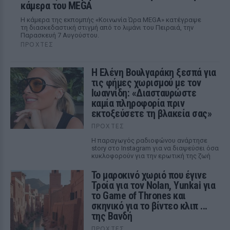
κάμερα του MEGA
Η κάμερα της εκπομπής «Κοινωνία Ώρα MEGA» κατέγραψε
τη διασκεδαστική στιγμή από το λιμάνι του Πειραιά, την
Παρασκευή 7 Αυγούστου.
ΠΡΟΧΤΈΣ
Η Ελένη Βουλγαράκη ξεσπά για
τις φήμες χωρισμού με τον
Ιωαννίδη: «Διασταυρώστε
καμία πληροφορία πριν
εκτοξεύσετε τη βλακεία σας»
ΠΡΟΧΤΈΣ
Η παραγωγός ραδιοφώνου ανάρτησε
story στο Instagram για να διαψεύσει όσα
κυκλοφορούν για την ερωτική της ζωή
Το μαροκινό χωριό που έγινε
Τροία για τον Nolan, Yunkai για
το Game of Thrones και
σκηνικό για το βίντεο κλιπ ...
της Βανδή
ΠΡΟΧΤΈΣ