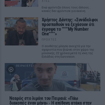
ΧΤΕΣ
Ενώ φρόντιζε όλους τους άλλους...
κανείς δεν φρόντισε για εκείνη
Χρήστος Δάντης: «Συνάδελφοι
προσπαθούν να ξεχάσουν ότι
έγραψα το """"My Number
One""""»
ΠΡΟΧΤΈΣ
Ο συνθέτης μίλησε ανοιχτά για την
αχαριστία που βιώνει στον χώρο της
μουσικής, 22 χρόνια μετά τη νίκη της
Ελλάδας στη Eurovision.
Νεαρός στο λιμάνι του Πειραιά: «Πάω
διακοπές έναν μήνα» ‑ Η απίθανη ατάκα στην