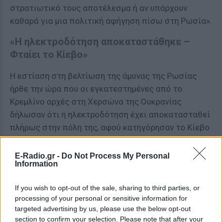
στρατιωτικό τους αποτέλεσμα ή αν υπάρχουν
καθαρά για μια πολιτική αφήγηση πίσω στη Ρωσία».
«Η ηλεκτροδότηση αποκαταστάθηκε –
Φταίει το Κίεβο»
Η εστίαση στη βελτίωση της άμυνας της Ρωσίας
ήρθε την ώρα που οι εγκατεστημένες από το
Κρεμλίνο αρχές στη Χερσώνα της Ουκρανίας
δήλωσαν ότι η ηλεκτροδότηση έχει αποκατασταθεί
πλήρως στην πόλη της, αφού κατηγόρησαν το Κίεβο
για επιθέσεις που διέκοψαν την παροχή νερού και
ηλεκτρικού ρεύματος.
E-Radio.gr -
Do Not Process My Personal
Information
Η Χερσώνα ήταν ο πρώτος αστικός κόμβος που
κατέλαβε η Ρωσία, μετά την ανακοίνωση της
If you wish to opt-out of the sale, sharing to third parties, or
processing of your personal or sensitive information for
Μόσχας για την «ειδική στρατιωτική επιχείρηση»
targeted advertising by us, please use the below opt-out
τον Φεβρουάριο και η πόλη υπέστη διακοπές στην
section to confirm your selection. Please note that after your