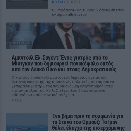
ΚΌΣΜΟΣ
ΧΤΕΣ
Οι «πράσινοι« θα τιμήσουν όσους έπεσαν
εν ώρα καθήκοντος
ΚΌΣΜΟΣ
Αμπντούλ Ελ‑Σαγέντ: Ένας γιατρός από το
Μίσιγκαν που δημιουργεί πονοκέφαλο εκτός
από τον Λευκό Οίκο και στους Δημοκρατικούς
Ο γιατρός, πρώην αξιωματούχος δημόσιας υγείας και
έντονος επικριτής της ισραηλινής πολιτικής, κατάφερε να
ξεπεράσει μία πρωτοφανή οικονομική κινητοποίηση υπέρ
της αντιπάλου του, Χέιλι Στίβενς βασιζόμενος σε ένα
καθαρά αντικαθεστωτικό αφήγημα
ΧΤΕΣ
Ένα βήμα πριν τη συμφωνία για
τα Στενά του Ορμούζ: Το Ιράν
θέλει έλεγχο της εισερχόμενης