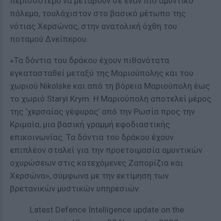
περισσότερο να μεταβούν σε έναν πιο αμυντικό
πόλεμο, τουλάχιστον στο βασικό μέτωπο της
νότιας Χερσώνας, στην ανατολική όχθη του
ποταμού Δνείπερου.
«Τα δόντια του δράκου έχουν πιθανότατα
εγκατασταθεί μεταξύ της Μαριούπολης και του
χωριού Nikolske και από τη βόρεια Μαριούπολη έως
το χωριό Staryi Krym. Η Μαριούπολη αποτελεί μέρος
της ‘χερσαίας γέφυρας’ από την Ρωσία προς την
Κριμαία, μια βασική γραμμή εφοδιαστικής
επικοινωνίας. Τα δόντια του δράκου έχουν
επιπλέον σταλεί για την προετοιμασία αμυντικών
οχυρώσεων στις κατεχόμενες Ζαπορίζια και
Χερσώνα», σύμφωνα με την εκτίμηση των
βρετανικών μυστικών υπηρεσιών.
Latest Defence Intelligence update on the