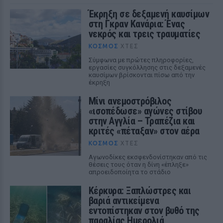
Έκρηξη σε δεξαμενή καυσίμων
στη Γκραν Κανάρια: Ένας
νεκρός και τρεις τραυματίες
ΚΌΣΜΟΣ
ΧΤΕΣ
Σύμφωνα με πρώτες πληροφορίες,
εργασίες συγκόλλησης στις δεξαμενές
καυσίμων βρίσκονται πίσω από την
έκρηξη
Μίνι ανεμοστρόβιλος
«ισοπέδωσε» αγώνες στίβου
στην Αγγλία – Τραπέζια και
κριτές «πέταξαν» στον αέρα
ΚΌΣΜΟΣ
ΧΤΕΣ
Αγωνοδίκες εκσφενδονίστηκαν από τις
θέσεις τους όταν η δίνη «έπληξε»
απροειδοποίητα το στάδιο
Κέρκυρα: Ξαπλώστρες και
βαριά αντικείμενα
εντοπίστηκαν στον βυθό της
παραλίας Ημερολιά