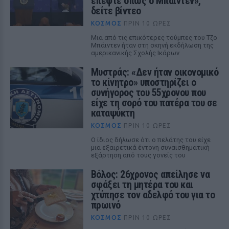
έπεφτε όπως ο Μπάιντεν»,
δείτε βίντεο
ΚΌΣΜΟΣ
ΠΡΙΝ 10 ΏΡΕΣ
Μια από τις επικότερες τούμπες του Τζο
Μπάιντεν ήταν στη σκηνή εκδήλωση της
αμερικανικής Σχολής Ικάρων
Μυστράς: «Δεν ήταν οικονομικό
το κίνητρο» υποστηρίζει ο
συνήγορος του 55χρονου που
είχε τη σορό του πατέρα του σε
καταψύκτη
ΚΌΣΜΟΣ
ΠΡΙΝ 10 ΏΡΕΣ
Ο ίδιος δήλωσε ότι ο πελάτης του είχε
μια εξαιρετικά έντονη συναισθηματική
εξάρτηση από τους γονείς του
Βόλος: 26χρονος απείλησε να
σφάξει τη μητέρα του και
χτύπησε τον αδελφό του για το
πρωινό
ΚΌΣΜΟΣ
ΠΡΙΝ 10 ΏΡΕΣ