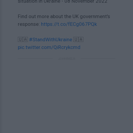
situation in Ukraine - 08 November 2022
Find out more about the UK government's
response:
https://t.co/fECg067PQk
🇺🇦
#StandWithUkraine
🇺🇦
pic.twitter.com/QiRcrykcmd
ΔΙΑΦΗΜΙΣΗ