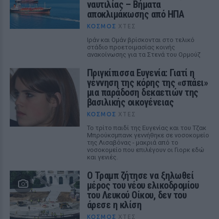
ναυτιλίας – Βήματα
αποκλιμάκωσης από ΗΠΑ
ΚΌΣΜΟΣ
ΧΤΕΣ
Ιράν και Ομάν βρίσκονται στο τελικό
στάδιο προετοιμασίας κοινής
ανακοίνωσης για τα Στενά του Ορμούζ
Πριγκίπισσα Ευγενία: Γιατί η
γέννηση της κόρης της «σπάει»
μια παράδοση δεκαετιών της
βασιλικής οικογένειας
ΚΌΣΜΟΣ
ΧΤΕΣ
Το τρίτο παιδί της Ευγενίας και του Τζακ
Μπρούκσμπανκ γεννήθηκε σε νοσοκομείο
της Λισαβόνας - μακριά από το
νοσοκομείο που επιλέγουν οι Γιορκ εδώ
και γενιές.
Ο Τραμπ ζήτησε να ξηλωθεί
μέρος του νέου ελικοδρομίου
του Λευκού Οίκου, δεν του
άρεσε η κλίση
ΚΌΣΜΟΣ
ΧΤΕΣ