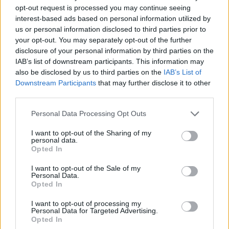
ηλεκτροδότηση μετά τα χτυπήματα της Κυριακής,
opt-out request is processed you may continue seeing
για τα οποία η Μόσχα και το Κίεβο αντάλλαξαν
interest-based ads based on personal information utilized by
us or personal information disclosed to third parties prior to
κατηγορίες.
your opt-out. You may separately opt-out of the further
disclosure of your personal information by third parties on the
«Υπάρχει ηλεκτρικό ρεύμα, παρά το σαμποτάζ και
IAB’s list of downstream participants. This information may
τις επιθέσεις», δήλωσε στα μέσα κοινωνικής
also be disclosed by us to third parties on the
IAB’s List of
δικτύωσης ο Kirill Stremousov, ο διορισμένος από τη
Downstream Participants
that may further disclose it to other
Ρωσία αναπληρωτής επικεφαλής της Χερσώνας.
third parties.
Πλησιάζουν στην Χερσώνα οι Ουκρανοί
Personal Data Processing Opt Outs
I want to opt-out of the Sharing of my
Τα ουκρανικά στρατεύματα πλησιάζουν όλο και
personal data.
περισσότερο προς την πόλη τους τελευταίους
Opted In
μήνες, η κατάληψη της οποίας από το Κίεβο θα
I want to opt-out of the Sale of my
αποτελούσε σημαντική ήττα για τη Μόσχα.
Personal Data.
Opted In
Η είδηση για τις διακοπές ρεύματος την Κυριακή
I want to opt-out of processing my
ακολούθησε αναφορές Ρώσων αξιωματούχων ότι
Personal Data for Targeted Advertising.
Opted In
το φράγμα Kakhovka, επίσης στη Χερσώνα, είχε