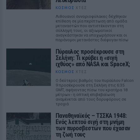
Λευκορωσία
ΚΌΣΜΟΣ
ΧΤΕΣ
Λιθουανοί συνοριοφύλακες δέχθηκαν
επίθεση σε μία περίπτωση από ομάδα
μεταναστών που αντιστέκονταν στη
σύλληψή τους, οι αξιωματικοί
αναγκάστηκαν να υποχωρήσουν και οι
παράνομοι μετανάστες διέφυγαν πίσω
Πύραυλος προσέκρουσε στη
Σελήνη: Τι κρύβει η «σιγή
ιχθύος» από NASA και SpaceX;
ΚΌΣΜΟΣ
ΧΤΕΣ
Ο δεύτερος βαθμός του πυραύλου Falcon
9 προσέκρουσε στη Σελήνη στις 6:35
GMT, αφήνοντας πίσω του κρατήρα 18
μέτρων - η οπτική επιβεβαίωση
αναμένεται από τους δορυφόρους σε
τροχιά
Παναθηναϊκός – ΤΣΣΚΑ 1948:
Ενός λεπτού σιγή στη μνήμη
των πυροσβεστών που έχασαν
τη ζωή τους