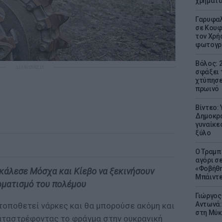
χρήματ
Γαρυφαλ
σε Κουφ
τον Χρή
φωτογρ
Βόλος: 
ΔΙΑΦΗΜΙΣΗ
σφάξει 
χτύπησε
πρωινό
Βίντεο:
Δημοκρα
γυναίκε
ξύλο
Ο Τραμπ
αγόρι σ
«Φοβήθη
 κάλεσε Μόσχα και Κίεβο να ξεκινήσουν
Μπάιντε
ρματισμό του πολέμου
Γιώργος
Αντωνά:
τοποθετεί νάρκες και θα μπορούσε ακόμη και
στη Μύκ
καταστρέφοντας το φράγμα στην ουκρανική