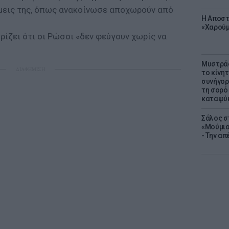
μεις της, όπως ανακοίνωσε αποχωρούν από
Η Αποστ
«Χαρούμ
ηρίζει ότι οι Ρώσοι «δεν φεύγουν χωρίς να
Μυστράς
ΔΙΑΦΗΜΙΣΗ
το κίνη
συνήγορ
τη σορό
καταψύ
Σάλος σ
«Μούμια
- Την α