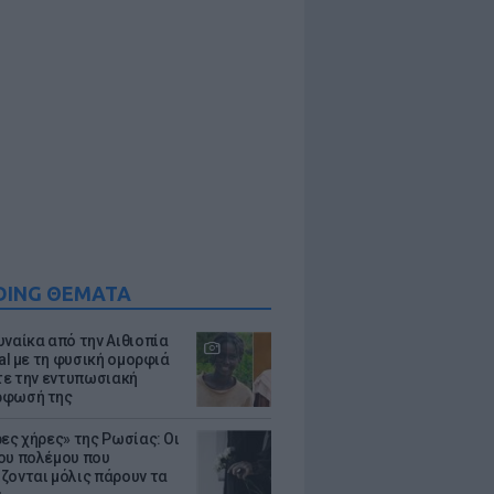
DING ΘΕΜΑΤΑ
υναίκα από την Αιθιοπία
ral με τη φυσική ομορφιά
ίτε την εντυπωσιακή
ρφωσή της
ρες χήρες» της Ρωσίας: Οι
ου πολέμου που
ζονται μόλις πάρουν τα