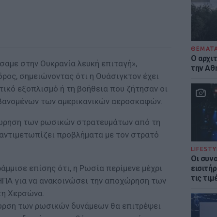
ΘΕΜΑΤ
Ο αρχι
σαμε στην Ουκρανία λευκή επιταγή»,
την Αθ
ρος, σημειώνοντας ότι η Ουάσιγκτον έχει
τικό εξοπλισμό ή τη βοήθεια που ζήτησαν οι
μβανομένων των αμερικανικών αεροσκαφών.
χώρηση των ρωσικών στρατευμάτων από τη
 αντιμετωπίζει προβλήματα με τον στρατό
LIFESTY
Οι συν
μμισε επίσης ότι, η Ρωσία περίμενε μέχρι
εισιτήρ
τις τιμ
 ΗΠΑ για να ανακοινώσει την αποχώρηση των
τη Χερσώνα.
συρση των ρωσικών δυνάμεων θα επιτρέψει