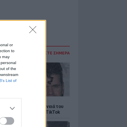
sonal or
ection to
ΔΙΑΒΑΣΤΕ ΣΗΜΕΡΑ
ou may
 personal
out of the
 downstream
B’s List of
LE
ίλτον: Τι λέει η οικογένειά του
 σοκαριστικό live στο TikTok