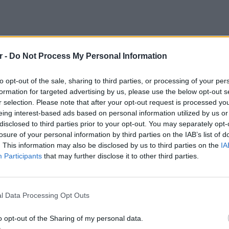
r -
Do Not Process My Personal Information
to opt-out of the sale, sharing to third parties, or processing of your per
il» για το τι έχει στο μυαλό του ο Πούτιν
formation for targeted advertising by us, please use the below opt-out s
ά στρατεύματα εγκαταλείπουν τη Χερσώνα,
r selection. Please note that after your opt-out request is processed y
τας λίγες ώρες μετά τις δηλώσεις του
eing interest-based ads based on personal information utilized by us or
ιντεν, ότι, Μόσχα και Κίεβο πρέπει να
disclosed to third parties prior to your opt-out. You may separately opt-
losure of your personal information by third parties on the IAB’s list of
εις με στόχο τον τερματισμό του πολέμου .
. This information may also be disclosed by us to third parties on the
IA
Participants
that may further disclose it to other third parties.
υ, ο Μπάιντεν , απευθυνόμενος στον
 χώρα του θα συνεχίσει να στηρίζει την
LIFESTY
μό που εκφράζουν οι Ρεπουμπλικάνοι, που
Πέρεζ Χ
l Data Processing Opt Outs
 αναλάβουν τον έλεγχο της Βουλής των
μετά το
o opt-out of the Sharing of my personal data.