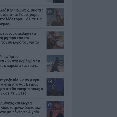
α
λιά Καληφώνη: Διακοπές
ονήσια και Πάρο, χωρίς
στο Μάστορα – Δείτε τις
αφίες
26χρονος απείλησε να
τη μητέρα του και
 τον αδελφό του για το
 Υποψήφιος
τικών στη Χαβάη βρίζει
ς σε παραλία και τρώει
 έτρεξε πίσω από μικρό
ε σκηνή στο Λας Βέγκας:
κα ότι θα έπεφτε όπως ο
ν», δείτε βίντεο
 Λιάγκας και Μαρία
 Καλοκαιρινές διακοπές
ονο με φόντο το Αιγαίο