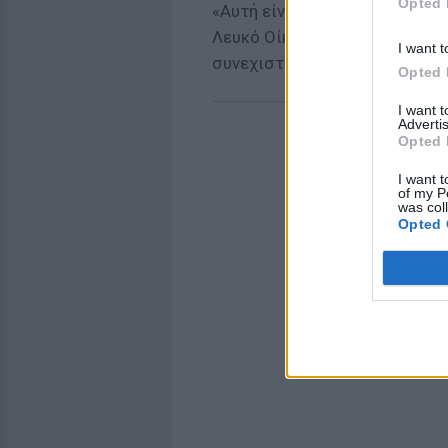
Opted 
«Αυτή είναι η προσδοκία μου»
Λευκό Οίκο, όταν ρωτήθηκε ε
I want t
συνεχιστεί αδιάκοπα.
Opted 
I want 
Advertis
Opted 
I want t
of my P
was col
Opted 