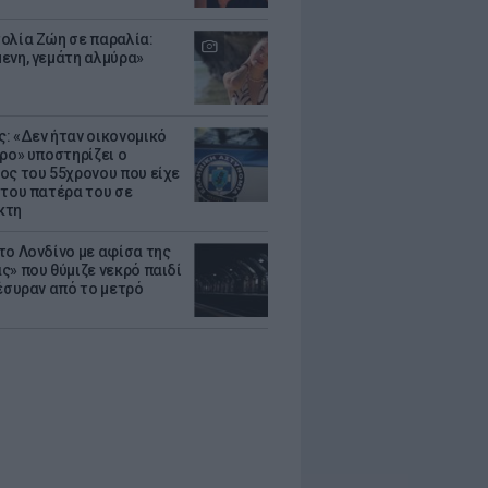
ολία Ζώη σε παραλία:
ενη, γεμάτη αλμύρα»
: «Δεν ήταν οικονομικό
τρο» υποστηρίζει ο
ος του 55χρονου που είχε
 του πατέρα του σε
κτη
το Λονδίνο με αφίσα της
ς» που θύμιζε νεκρό παιδί
πέσυραν από το μετρό