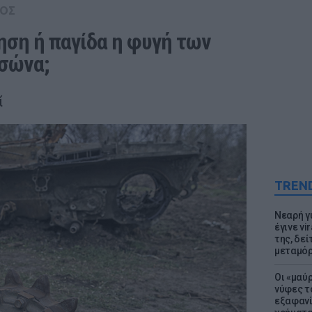
ΟΣ
ση ή παγίδα η φυγή των 
σώνα;
ί
TREN
Νεαρή γ
έγινε vi
της, δε
μεταμό
Οι «μαύ
νύφες τ
εξαφανί