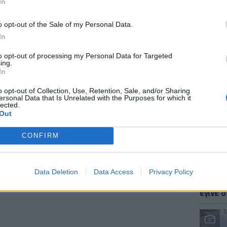
In
, είπε ο Μπάιντεν στη συνέντευξη Τύπου στον
άν η βοήθεια των ΗΠΑ στην Ουκρανία θα
o opt-out of the Sale of my Personal Data.
In
ΔΙΑΦΗΜΙΣΗ
to opt-out of processing my Personal Data for Targeted
LIFESTY
ing.
Ζόε Σαλ
In
σταρ τ
o opt-out of Collection, Use, Retention, Sale, and/or Sharing
ersonal Data that Is Unrelated with the Purposes for which it
lected.
Out
CONFIRM
LIFESTY
Data Deletion
Data Access
Privacy Policy
Ο Γιώρ
φάρσα 
έγινε σ