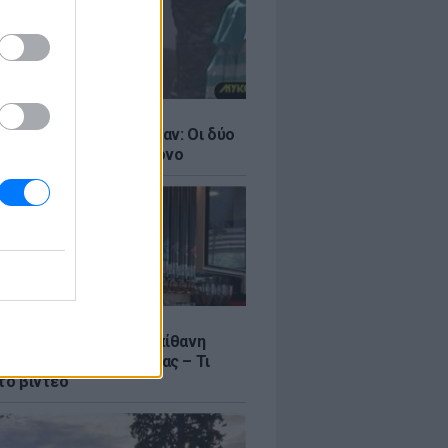
LE
ντάνα και Νικόλ Κίντμαν: Οι δύο
ου Χόλιγουντ στη Μύκονο
LE
γος Μανίκας έστησε απίθανη
σε υπάλληλο καφετέριας – Τι
το βίντεο