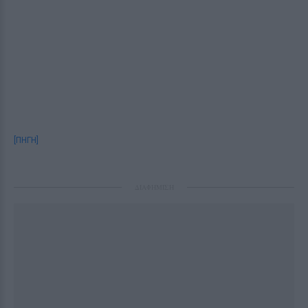
[ΠΗΓΗ]
ΔΙΑΦΗΜΙΣΗ