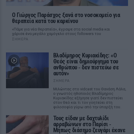
O Γιώργος Παράσχος ξανά στο νοσοκομείο για
θεραπεία κατά του καρκίνου
«Πάμε για νέα θεραπεία», έγραψε στα social media και
χάρισε ένα μεγάλο χαμόγελο στους followers του
ΣΉΜΕΡΑ
Βλαδίμηρος Κυριακίδης: «Ο
Θεός είναι δημιούργημα του
ανθρώπου ‑ δεν πιστεύω σε
αυτόν»
ΣΉΜΕΡΑ
Μιλώντας στο vidcast του Θανάση Λάλα,
ο γνωστός ηθοποιός Βλαδίμηρος
Κυριακίδης εξήγησε γιατί δεν πιστεύει
στον Θεό και τι τον γοητεύει στη
φιλοσοφία γύρω από την ύπαρξή του.
Τους είδαν με δαχτυλίδι
αρραβώνων στο Παρίσι ‑
Μήπως διάσημο ζευγάρι έκανε