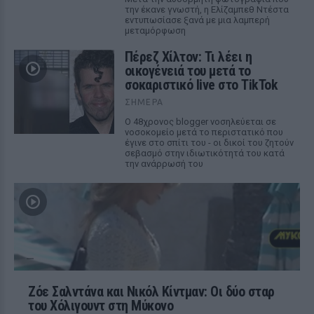
την έκανε γνωστή, η Ελίζαμπεθ Ντέστα
εντυπωσίασε ξανά με μια λαμπερή
μεταμόρφωση
Πέρεζ Χίλτον: Τι λέει η
οικογένειά του μετά το
σοκαριστικό live στο TikTok
ΣΉΜΕΡΑ
Ο 48χρονος blogger νοσηλεύεται σε
νοσοκομείο μετά το περιστατικό που
έγινε στο σπίτι του - οι δικοί του ζητούν
σεβασμό στην ιδιωτικότητά του κατά
την ανάρρωσή του
Ζόε Σαλντάνα και Νικόλ Κίντμαν: Οι δύο σταρ
του Χόλιγουντ στη Μύκονο