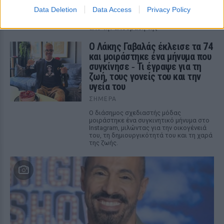
Data Deletion
Data Access
Privacy Policy
Η Instagrammer έδειξε στους
διαδικτυακούς της ακόλουθους εικόνες
από την απόδρασή της
Ο Λάκης Γαβαλάς έκλεισε τα 74
και μοιράστηκε ένα μήνυμα που
συγκίνησε ‑ Τι έγραψε για τη
ζωή, τους γονείς του και την
υγεία του
ΣΉΜΕΡΑ
Ο διάσημος σχεδιαστής μόδας
μοιράστηκε ένα συγκινητικό μήνυμα στο
Instagram, μιλώντας για την οικογένειά
του, τη δημιουργικότητά του και τη χαρά
της ζωής.