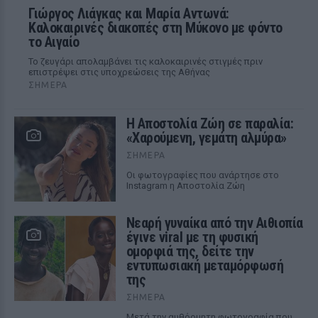
Γιώργος Λιάγκας και Μαρία Αντωνά:
Καλοκαιρινές διακοπές στη Μύκονο με φόντο
το Αιγαίο
Το ζευγάρι απολαμβάνει τις καλοκαιρινές στιγμές πριν
επιστρέψει στις υποχρεώσεις της Αθήνας
ΣΉΜΕΡΑ
Η Αποστολία Ζώη σε παραλία:
«Χαρούμενη, γεμάτη αλμύρα»
ΣΉΜΕΡΑ
Οι φωτογραφίες που ανάρτησε στο
Instagram η Αποστολία Ζώη
Νεαρή γυναίκα από την Αιθιοπία
έγινε viral με τη φυσική
ομορφιά της, δείτε την
εντυπωσιακή μεταμόρφωσή
της
ΣΉΜΕΡΑ
Μετά την αυθόρμητη φωτογραφία που