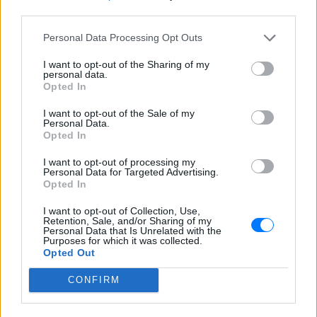
third parties.
ΔΕΙΤΕ ΕΠΙΣΗΣ
Personal Data Processing Opt Outs
I want to opt-out of the Sharing of my
ΣΤΗΝ ΙΔΙΑ ΚΑΤΗΓΟΡΙΑ
personal data.
Opted In
«Δεν θα το ξεχάσω όσο ζω»: Η
I want to opt-out of the Sale of my
συγκλονιστική εξομολόγηση
Personal Data.
της Αγγελικής Ηλιάδη για τη
Opted In
στιγμή που είδε τον Ιησού
I want to opt-out of processing my
ΣΉΜΕΡΑ
Personal Data for Targeted Advertising.
Η τραγουδίστρια περιέγραψε μέσα από
Opted In
το Instagram μια εμπειρία που λέει πως
έζησε όταν ο γιος της νοσηλευόταν στο
I want to opt-out of Collection, Use,
νοσοκομείο της Αρτας.
Retention, Sale, and/or Sharing of my
Personal Data that Is Unrelated with the
Η Ιωάννα Τούνη δημοσίευσε
Purposes for which it was collected.
Opted Out
υλικό από τις διακοπές της στη
Μύκονο: Όσο και αν έχω
CONFIRM
ταξιδέψει, αυτός είναι ο
αγαπημένος μου προορισμός
ΣΉΜΕΡΑ