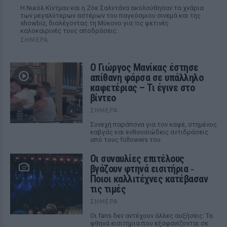
Η Νικόλ Κίντμαν και η Ζόε Σαλντάνα ακολούθησαν τα χνάρια
των μεγαλύτερων αστέρων του παγκόσμιου σινεμά και της
showbiz, διαλέγοντας τη Μύκονο για τις φετινές
καλοκαιρινές τους αποδράσεις.
ΣΉΜΕΡΑ
Ο Γιώργος Μανίκας έστησε
απίθανη φάρσα σε υπάλληλο
καφετέριας – Τι έγινε στο
βίντεο
ΣΉΜΕΡΑ
Συνεχή παράπονα για τον καφέ, στημένος
καβγάς και ενθουσιώδεις αντιδράσεις
από τους followers του
Οι συναυλίες επιτέλους
βγάζουν φτηνά εισιτήρια ‑
Ποιοι καλλιτέχνες κατέβασαν
τις τιμές
ΣΉΜΕΡΑ
Οι fans δεν αντέχουν άλλες αυξήσεις: Τα
φθηνά εισιτήρια που εξαφανίζονται σε