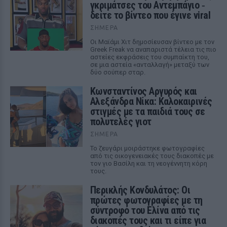
γκριμάτσες του Αντεμπάγιο ‑
δείτε το βίντεο που έγινε viral
ΣΉΜΕΡΑ
Οι Μαϊάμι Χιτ δημοσίευσαν βίντεο με τον
Greek Freak να αναπαριστά τέλεια τις πιο
αστείες εκφράσεις του συμπαίκτη του,
σε μια αστεία «ανταλλαγή» μεταξύ των
δύο σούπερ σταρ.
Κωνσταντίνος Αργυρός και
Αλεξάνδρα Νίκα: Καλοκαιρινές
στιγμές με τα παιδιά τους σε
πολυτελές γιοτ
ΣΉΜΕΡΑ
Το ζευγάρι μοιράστηκε φωτογραφίες
από τις οικογενειακές τους διακοπές με
τον γιο Βασίλη και τη νεογέννητη κόρη
τους.
Περικλής Κονδυλάτος: Οι
πρώτες φωτογραφίες με τη
σύντροφό του Ελίνα από τις
διακοπές τους και τι είπε για