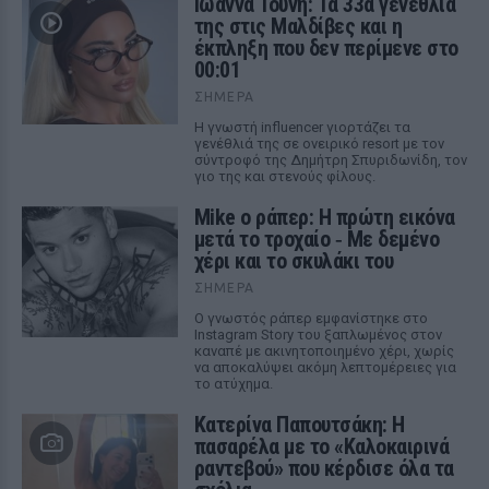
Ιωάννα Τούνη: Τα 33α γενέθλιά
της στις Μαλδίβες και η
έκπληξη που δεν περίμενε στο
00:01
ΣΉΜΕΡΑ
Η γνωστή influencer γιορτάζει τα
γενέθλιά της σε ονειρικό resort με τον
σύντροφό της Δημήτρη Σπυριδωνίδη, τον
γιο της και στενούς φίλους.
Mike ο ράπερ: Η πρώτη εικόνα
μετά το τροχαίο ‑ Με δεμένο
χέρι και το σκυλάκι του
ΣΉΜΕΡΑ
Ο γνωστός ράπερ εμφανίστηκε στο
Instagram Story του ξαπλωμένος στον
καναπέ με ακινητοποιημένο χέρι, χωρίς
να αποκαλύψει ακόμη λεπτομέρειες για
το ατύχημα.
Κατερίνα Παπουτσάκη: Η
πασαρέλα με το «Καλοκαιρινά
ραντεβού» που κέρδισε όλα τα