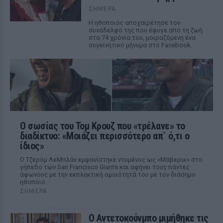
ΣΉΜΕΡΑ
Η ηθοποιός αποχαιρέτησε τον
συνάδελφό της που έφυγε από τη ζωή
στα 74 χρόνια του, μοιραζόμενη ένα
συγκινητικό μήνυμα στο Facebook.
Ο σωσίας του Τομ Κρουζ που «τρέλανε» το
διαδίκτυο: «Μοιάζει περισσότερο απ` ό,τι ο
ίδιος»
Ο Τζερόμ ΛεΜπλάν εμφανίστηκε ντυμένος ως «Μάβερικ» στο
γήπεδο των San Francisco Giants και αφήνει τους πάντες
άφωνους με την εκπληκτική ομοιότητά του με τον διάσημο
ηθοποιό.
ΣΉΜΕΡΑ
Ο Αντετοκούνμπο μιμήθηκε τις