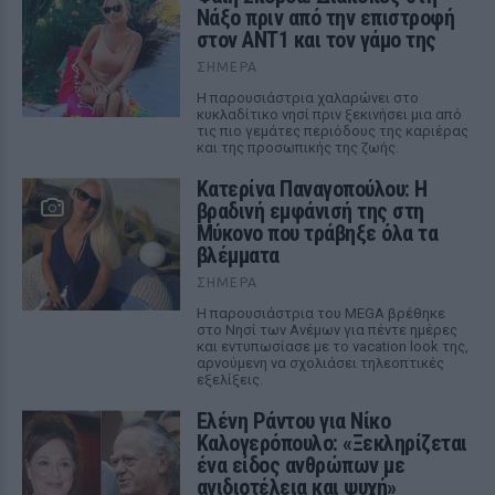
Νάξο πριν από την επιστροφή
στον ΑΝΤ1 και τον γάμο της
ΣΉΜΕΡΑ
Η παρουσιάστρια χαλαρώνει στο
κυκλαδίτικο νησί πριν ξεκινήσει μια από
τις πιο γεμάτες περιόδους της καριέρας
και της προσωπικής της ζωής.
Κατερίνα Παναγοπούλου: Η
βραδινή εμφάνισή της στη
Μύκονο που τράβηξε όλα τα
βλέμματα
ΣΉΜΕΡΑ
Η παρουσιάστρια του MEGA βρέθηκε
στο Νησί των Ανέμων για πέντε ημέρες
και εντυπωσίασε με το vacation look της,
αρνούμενη να σχολιάσει τηλεοπτικές
εξελίξεις.
Ελένη Ράντου για Νίκο
Καλογερόπουλο: «Ξεκληρίζεται
ένα είδος ανθρώπων με
ανιδιοτέλεια και ψυχή»