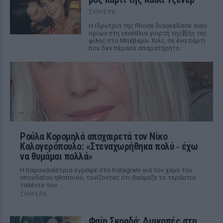
ΣΉΜΕΡΑ
Η ιδρύτρια της Rhode διασκέδασε άνευ
ορίων στη γενέθλια γιορτή της親ής της
φίλης στο Μπέβερλι Χιλς, σε ένα πάρτι
που δεν πέρασε απαρατήρητο.
Ρούλα Κορομηλά αποχαιρετά τον Νίκο
Καλογερόπουλο: «Στεναχωρήθηκα πολύ ‑ έχω
να θυμάμαι πολλά»
Η παρουσιάστρια έγραψε στο Instagram για τον χαμό του
σπουδαίου ηθοποιού, τονίζοντας ότι θαύμαζε το τεράστιο
ταλέντο του.
ΣΉΜΕΡΑ
Φαίη Σκορδά: Διακοπές στη