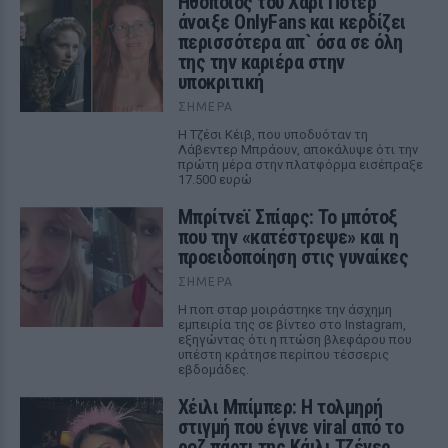
Ηθοποιός του Χάρι Πότερ
άνοιξε OnlyFans και κερδίζει
περισσότερα απ` όσα σε όλη
της την καριέρα στην
υποκριτική
ΣΉΜΕΡΑ
Η Τζέσι Κέιβ, που υποδυόταν τη
Λάβεντερ Μπράουν, αποκάλυψε ότι την
πρώτη μέρα στην πλατφόρμα εισέπραξε
17.500 ευρώ
Μπρίτνεϊ Σπίαρς: Το μπότοξ
που την «κατέστρεψε» και η
προειδοποίηση στις γυναίκες
ΣΉΜΕΡΑ
Η ποπ σταρ μοιράστηκε την άσχημη
εμπειρία της σε βίντεο στο Instagram,
εξηγώντας ότι η πτώση βλεφάρου που
υπέστη κράτησε περίπου τέσσερις
εβδομάδες.
Χέιλι Μπίμπερ: Η τολμηρή
στιγμή που έγινε viral από το
ροζ πάρτι της Κάιλι Τζένερ