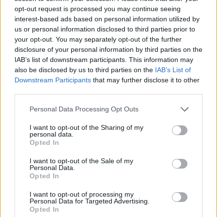
opt-out request is processed you may continue seeing
interest-based ads based on personal information utilized by
us or personal information disclosed to third parties prior to
your opt-out. You may separately opt-out of the further
disclosure of your personal information by third parties on the
Ακολουθήστε το E-Radio.gr στο
Google News
IAB’s list of downstream participants. This information may
και μάθετε πρώτοι
τα πιο hot νέα
.
also be disclosed by us to third parties on the
IAB’s List of
Downstream Participants
that may further disclose it to other
Διαβάστε περισσότερα θέματα για
Μόδα
,
third parties.
Ομορφιά
,
Σχέσεις
και φυσικά
Celebrities
στο νέο
Personal Data Processing Opt Outs
Pink.gr
!
I want to opt-out of the Sharing of my
Ακολουθήστε το E-Radio.gr και στο Instagram
personal data.
Opted In
ΔΙΑΦΗΜΙΣΗ
I want to opt-out of the Sale of my
Personal Data.
Opted In
I want to opt-out of processing my
Personal Data for Targeted Advertising.
Opted In