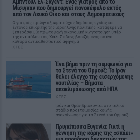
Αμπντούλ Ελ‑Σαγέντ: Ένας γιατρός από το
Μίσιγκαν που δημιουργεί πονοκέφαλο εκτός
από τον Λευκό Οίκο και στους Δημοκρατικούς
Ο γιατρός, πρώην αξιωματούχος δημόσιας υγείας και
έντονος επικριτής της ισραηλινής πολιτικής, κατάφερε να
ξεπεράσει μία πρωτοφανή οικονομική κινητοποίηση υπέρ
της αντιπάλου του, Χέιλι Στίβενς βασιζόμενος σε ένα
καθαρά αντικαθεστωτικό αφήγημα
ΧΤΕΣ
Ένα βήμα πριν τη συμφωνία για
τα Στενά του Ορμούζ: Το Ιράν
θέλει έλεγχο της εισερχόμενης
ναυτιλίας – Βήματα
αποκλιμάκωσης από ΗΠΑ
ΧΤΕΣ
Ιράν και Ομάν βρίσκονται στο τελικό
στάδιο προετοιμασίας κοινής
ανακοίνωσης για τα Στενά του Ορμούζ
Πριγκίπισσα Ευγενία: Γιατί η
γέννηση της κόρης της «σπάει»
μια παράδοση δεκαετιών της