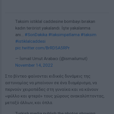
Taksim istiklal caddesine bombayı bırakan
kadın terörist yakalandı. İşte yakalanma
anı…
#SonDakika
#taksimpatlama
#taksim
#istiklalcaddesi
pic.twitter.com/BrRD5A5RPr
— İsmail Umut Arabacı (@ismailumut)
November 14, 2022
Στο βίντεο φαίνονται ειδικές δυνάμεις της
αστυνομίας να μπαίνουν σε ένα διαμέρισμα, να
περνούν χειροπέδες στη γυναίκα και να κάνουν
«φύλλο και φτερό» τους χώρους ανακαλύπτοντας,
μεταξύ άλλων, και όπλα.
Turkish media publish the photos showing