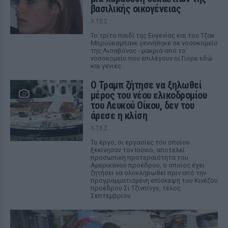
βασιλικής οικογένειας
ΧΤΕΣ
Το τρίτο παιδί της Ευγενίας και του Τζακ
Μπρούκσμπανκ γεννήθηκε σε νοσοκομείο
της Λισαβόνας - μακριά από το
νοσοκομείο που επιλέγουν οι Γιορκ εδώ
και γενιές.
Ο Τραμπ ζήτησε να ξηλωθεί
μέρος του νέου ελικοδρομίου
του Λευκού Οίκου, δεν του
άρεσε η κλίση
ΧΤΕΣ
Το έργο, οι εργασίες του οποίου
ξεκίνησαν τον Ιούνιο, αποτελεί
προσωπική προτεραιότητα του
Αμερικανού προέδρου, ο οποίος έχει
ζητήσει να ολοκληρωθεί πριν από την
προγραμματισμένη επίσκεψη του Κινέζου
προέδρου Σι Τζινπίνγκ, τέλος
Σεπτεμβρίου