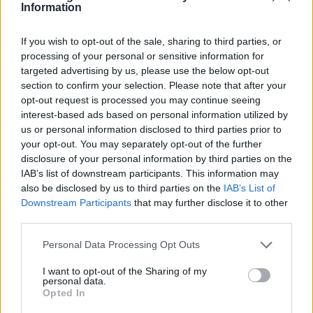
Information
If you wish to opt-out of the sale, sharing to third parties, or
processing of your personal or sensitive information for
ΔΕΙΤΕ ΕΠΙΣΗΣ
targeted advertising by us, please use the below opt-out
section to confirm your selection. Please note that after your
opt-out request is processed you may continue seeing
ΣΤΗΝ ΙΔΙΑ ΚΑΤΗΓΟΡΙΑ
interest-based ads based on personal information utilized by
us or personal information disclosed to third parties prior to
Ο Τραμπ έτρεξε πίσω από
your opt-out. You may separately opt-out of the further
μικρό αγόρι σε σκηνή στο Λας
disclosure of your personal information by third parties on the
Βέγκας: «Φοβήθηκα ότι θα
IAB’s list of downstream participants. This information may
έπεφτε όπως ο Μπάιντεν»,
also be disclosed by us to third parties on the
IAB’s List of
δείτε βίντεο
Downstream Participants
that may further disclose it to other
ΠΡΙΝ 10 ΏΡΕΣ
third parties.
Μια από τις επικότερες τούμπες του Τζο
Μπάιντεν ήταν στη σκηνή εκδήλωση της
Personal Data Processing Opt Outs
αμερικανικής Σχολής Ικάρων
I want to opt-out of the Sharing of my
Μυστράς: «Δεν ήταν οικονομικό
personal data.
το κίνητρο» υποστηρίζει ο
Opted In
συνήγορος του 55χρονου που