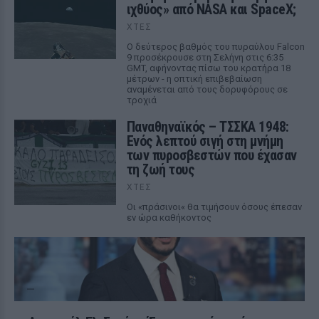
ιχθύος» από NASA και SpaceX;
ΧΤΕΣ
Ο δεύτερος βαθμός του πυραύλου Falcon
9 προσέκρουσε στη Σελήνη στις 6:35
GMT, αφήνοντας πίσω του κρατήρα 18
μέτρων - η οπτική επιβεβαίωση
αναμένεται από τους δορυφόρους σε
τροχιά
Παναθηναϊκός – ΤΣΣΚΑ 1948:
Ενός λεπτού σιγή στη μνήμη
των πυροσβεστών που έχασαν
τη ζωή τους
ΧΤΕΣ
Οι «πράσινοι« θα τιμήσουν όσους έπεσαν
εν ώρα καθήκοντος