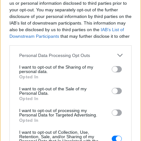
us or personal information disclosed to third parties prior to
τραγουδίστρια που πούλησε 40
your opt-out. You may separately opt-out of the further
εκ. δίσκους άφησε τη δόξα και
disclosure of your personal information by third parties on the
άλλαξε ζωή
IAB’s list of downstream participants. This information may
ΠΡΙΝ 7 ΏΡΕΣ
also be disclosed by us to third parties on the
IAB’s List of
Με επιτυχίες όπως τα «Thank You»,
Downstream Participants
that may further disclose it to other
«White Flag» και τη θρυλική συνεργασία
third parties.
της με τον Eminem στο «Stan», η Dido
έγινε μία από τις μεγαλύτερες ποπ σταρ
των 00s
Personal Data Processing Opt Outs
Η πιο δύσκολη στιγμή στη ζωή
I want to opt-out of the Sharing of my
του Barack Obama δεν συνέβη
personal data.
Opted In
στον Λευκό Οίκο
ΠΡΙΝ 7 ΏΡΕΣ
I want to opt-out of the Sale of my
Personal Data.
Η νύχτα που ο Barack και η Michelle
Opted In
Obama φοβήθηκαν για τη ζωή της κόρης
τους
I want to opt-out of processing my
«Δεν θα το ξεχάσω όσο ζω»: Η
Personal Data for Targeted Advertising.
Opted In
συγκλονιστική εξομολόγηση
της Αγγελικής Ηλιάδη για τη
I want to opt-out of Collection, Use,
στιγμή που είδε τον Ιησού
Retention, Sale, and/or Sharing of my