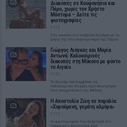
Διακοπές σε Κουφονήσια και
Πάρο, χωρίς τον Χρήστο
Μάστορα – Δείτε τις
φωτογραφίες
ΧΤΕΣ
Στις εικόνες που ανέβασε ποζάρει με το
μαγιό της στα υπέροχα νερά της Πάρου
Γιώργος Λιάγκας και Μαρία
Αντωνά: Καλοκαιρινές
διακοπές στη Μύκονο με φόντο
το Αιγαίο
ΧΤΕΣ
Το ζευγάρι απολαμβάνει τις
καλοκαιρινές στιγμές πριν επιστρέψει
στις υποχρεώσεις της Αθήνας
Η Αποστολία Ζώη σε παραλία:
«Χαρούμενη, γεμάτη αλμύρα»
ΧΤΕΣ
Οι φωτογραφίες που ανάρτησε στο
Instagram η Αποστολία Ζώη