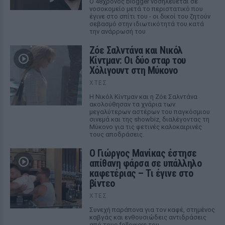
Ο 48χρονος blogger νοσηλεύεται σε
νοσοκομείο μετά το περιστατικό που
έγινε στο σπίτι του - οι δικοί του ζητούν
σεβασμό στην ιδιωτικότητά του κατά
την ανάρρωσή του
Ζόε Σαλντάνα και Νικόλ
Κίντμαν: Οι δύο σταρ του
Χόλιγουντ στη Μύκονο
ΧΤΕΣ
Η Νικόλ Κίντμαν και η Ζόε Σαλντάνα
ακολούθησαν τα χνάρια των
μεγαλύτερων αστέρων του παγκόσμιου
σινεμά και της showbiz, διαλέγοντας τη
Μύκονο για τις φετινές καλοκαιρινές
τους αποδράσεις.
Ο Γιώργος Μανίκας έστησε
απίθανη φάρσα σε υπάλληλο
καφετέριας – Τι έγινε στο
βίντεο
ΧΤΕΣ
Συνεχή παράπονα για τον καφέ, στημένος
καβγάς και ενθουσιώδεις αντιδράσεις
από τους followers του