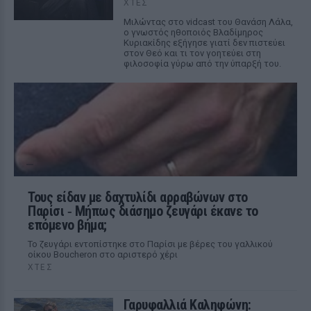
ΧΤΕΣ
Μιλώντας στο vidcast του Θανάση Λάλα,
ο γνωστός ηθοποιός Βλαδίμηρος
Κυριακίδης εξήγησε γιατί δεν πιστεύει
στον Θεό και τι τον γοητεύει στη
φιλοσοφία γύρω από την ύπαρξή του.
Τους είδαν με δαχτυλίδι αρραβώνων στο
Παρίσι ‑ Μήπως διάσημο ζευγάρι έκανε το
επόμενο βήμα;
Το ζευγάρι εντοπίστηκε στο Παρίσι με βέρες του γαλλικού
οίκου Boucheron στο αριστερό χέρι
ΧΤΕΣ
Γαρυφαλλιά Καληφώνη: