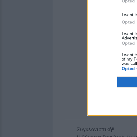
Opted 
I want t
Opted 
I want 
Advertis
Opted 
I want t
of my P
was col
Opted 
Συγκλονιστική!!