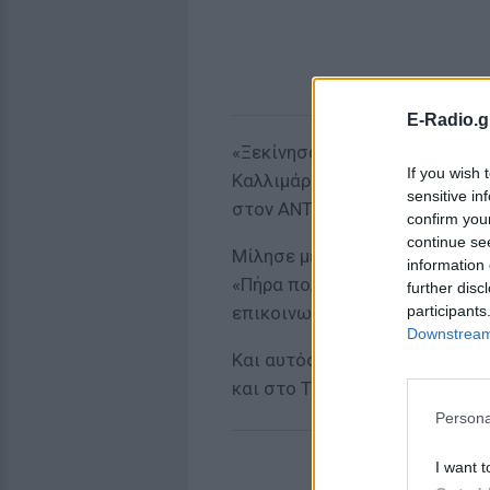
E-Radio.g
«Ξεκίνησα με το σκεπτικό πως
If you wish 
Καλλιμάρμαρο, όποια κι αν ήτ
sensitive in
στον ΑΝΤ1.
confirm you
continue se
Μίλησε με θέρμη για τον κόσμ
information 
«Πήρα πολλή μεγάλη δύναμη κα
further disc
participants
επικοινωνώ μαζί τους, τους χ
Downstream 
Και αυτός ο κόσμος υποκλίθη
και στο Twitter.
Persona
I want t