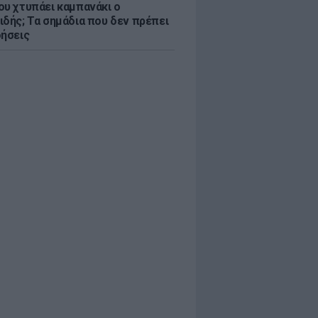
ου χτυπάει καμπανάκι ο
ιδής; Τα σημάδια που δεν πρέπει
οήσεις