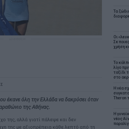
Τα ζώδια
διαφορ
Οι «λευ
ΔΙΑΦΗΜΙΣΗ
Σε ποιε
χρήση κ
Το κόλπ
λίγο πρι
ταξίδι 
στο αερ
ΟΣ
Η νέα σχ
συγκατοί
Theron 
ου έκανε όλη την Ελλάδα να δακρύσει όταν
αραθώνιο της Αθήνας.
Η γυναί
νέος Αϊν
χο της, αλλά γιατί πάλεψε και δεν
παραλίγο
άχη της με αξιοπρέπεια κάθε λεπτό από τη