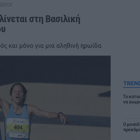
ΩΠΟΙ
ίνεται στη Βασιλική 
ου
ς και μόνο για μια αληθινή ηρωίδα
TREN
Το κατα
να αιωρ
Ο μοναδ
πρόεδρο