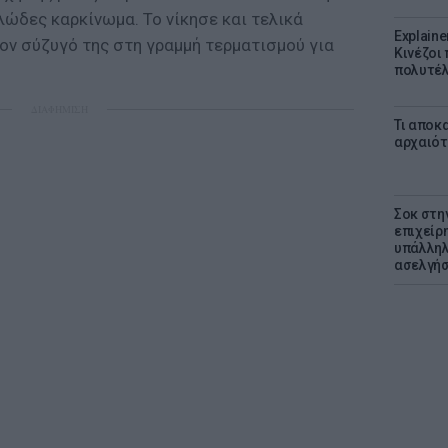
ώδες καρκίνωμα. Το νίκησε και τελικά
Explaine
τον σύζυγό της στη γραμμή τερματισμού για
Κινέζοι
πολυτέλ
ΔΙΑΦΗΜΙΣΗ
Τι αποκ
αρχαιότ
Σοκ στη
επιχείρ
υπάλληλ
ασελγήσ