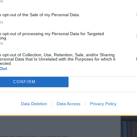
In
o opt-out of the Sale of my Personal Data.
In
ΕΥ ΖΗΝ
to opt-out of processing my Personal Data for Targeted
Ελληνικ
ing.
scramb
In
o opt-out of Collection, Use, Retention, Sale, and/or Sharing
ersonal Data that Is Unrelated with the Purposes for which it
lected.
Out
CONFIRM
ΚΕΡΔΙΣ
Καλοκα
Data Deletion
Data Access
Privacy Policy
τα μεγ