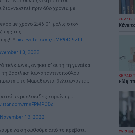
ταντινοπούλου, νικήτρια του
 διαγνωστεί πριν δύο χρόνια με
ΚΕΡΔΙΣ
εκόρ με χρόνο 2:46:01 μόλις στον
Κάνε τα
ζωής της!
ής!!!!!
pic.twitter.com/dMP9459ZLT
ovember 13, 2022
γά τελειώνει, ανήκει σ' αυτή τη γυναίκα
 : τη Βασιλική Κωνσταντινοπούλου.
ΚΕΡΔΙΣ
 πρώτη στο Μαραθώνιο, βελτιώνοντας
Είδη σ
.
νωστεί με μυελοειδές καρκίνωμα.
twitter.com/rnnFPMPCDs
November 13, 2022
λουμε να σηκωθούμε από το κρεβάτι,
ΕΥ ΖΗΝ