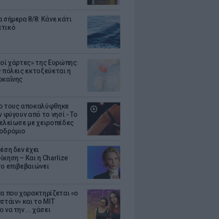
 σήμερα 8/8: Κάνε κάτι
ετικό
κοί χάρτες» της Ευρώπης:
ς πόλεις εκτοξεύεται η
οκαΐνης
ο τους αποκαλύφθηκε
ν φύγουν από το νησί - Το
τελείωσε με χειροπέδες
οδρόμιο
έση δεν έχει
κηση – Και η Charlize
το επιβεβαιώνει
κα που χαρακτηρίζεται «ο
στάιν» και το MIT
 να την ... χάσει