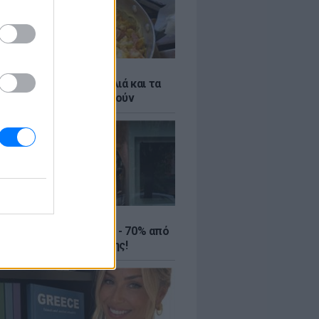
ό γιαούρτι: Μία κουταλιά και τα
led eggs θα απογειωθούν
ΤΕ
ιρινές εκπτώσεις έως - 70% από
αλύτερα eshops ένδυσης!