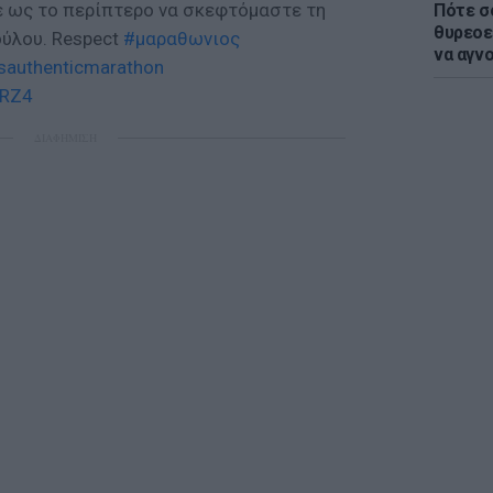
ε ως το περίπτερο να σκεφτόμαστε τη
Πότε σ
θυρεοε
ύλου. Respect
#μαραθωνιος
να αγν
sauthenticmarathon
KRZ4
ΔΙΑΦΗΜΙΣΗ