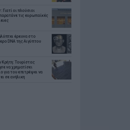
r: Γιατί οι πλούσιοι
 παρατάνε τις ευρωπαϊκές
ειες
αλύπτει έρευνα στο
ερο DNA της Αιγύπτου
ν Κρήτη: Τουρίστας
ησε να χρηματίσει
ο για του επιτρέψει να
ει σε ανήλικη