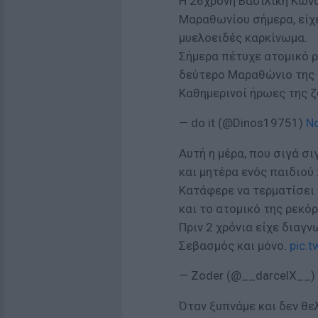
Η 26χρονη Βασιλική Κωνσ
Μαραθωνίου σήμερα, είχε
μυελοειδές καρκίνωμα.
Σήμερα πέτυχε ατομικό ρ
δεύτερο Μαραθώνιο της 
Καθημερινοί ήρωες της ζω
— do it (@Dinos19751)
N
Αυτή η μέρα, που σιγά σι
και μητέρα ενός παιδιού
Κατάφερε να τερματίσει
και το ατομικό της ρεκόρ
Πριν 2 χρόνια είχε διαγ
Σεβασμός και μόνο.
pic.
— Zoder (@__darcelX__)
Όταν ξυπνάμε και δεν θε