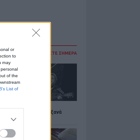
sonal or
ΔΙΑΒΑΣΤΕ ΣΗΜΕΡΑ
ection to
ou may
 personal
out of the
 downstream
B’s List of
LTURE
it wonders που έγιναν ξανά
οι από… ατύχημα