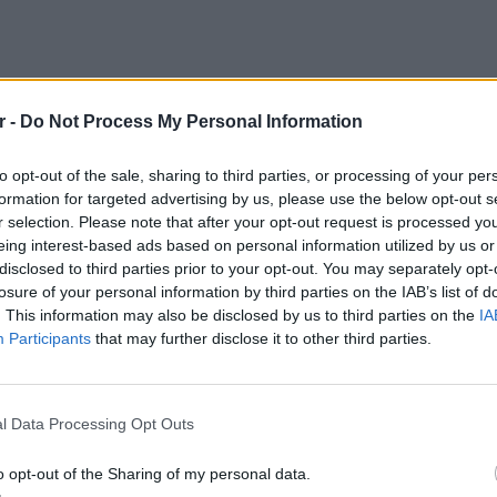
r -
Do Not Process My Personal Information
 ότι και να γίνει, θα τερματίσω στο
to opt-out of the sale, sharing to third parties, or processing of your per
αν η επίδοση μου», είπε η μαραθωνοδρόμος
formation for targeted advertising by us, please use the below opt-out s
r selection. Please note that after your opt-out request is processed y
eing interest-based ads based on personal information utilized by us or
ο που βρισκόταν κατά μήκος της διαδρομής.
disclosed to third parties prior to your opt-out. You may separately opt-
ι ενέργεια από τον κόσμο. Μου αρέσει να
losure of your personal information by third parties on the IAB’s list of
. This information may also be disclosed by us to third parties on the
IA
αιρετάω, τους χειροκροτώ κι εγώ».
Participants
that may further disclose it to other third parties.
κε στο μεγαλείο της και την την αποθέωσε
POP CU
5 one-h
διάσημ
l Data Processing Opt Outs
ΔΙΑΦΗΜΙΣΗ
o opt-out of the Sharing of my personal data.