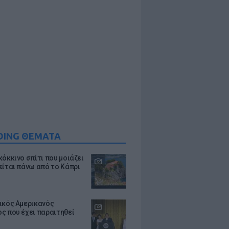
DING ΘΕΜΑΤΑ
κόκκινο σπίτι που μοιάζει
είται πάνω από το Κάπρι
ικός Αμερικανός
ς που έχει παραιτηθεί