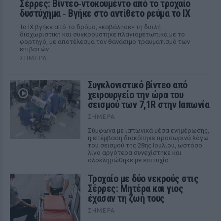
Σέρρες: Βίντεο‑ντοκουμέντο από το τροχαίο
δυστύχημα ‑ Βγήκε στο αντίθετο ρεύμα το ΙΧ
Το ΙΧ βγήκε από το δρόμο, «καβάλησε» τη διπλή
διαχωριστική και συγκρούστηκε πλαγιομετωπικά με το
φορτηγό, με αποτέλεσμα τον θανάσιμο τραυματισμό των
επιβατών
ΣΉΜΕΡΑ
Συγκλονιστικό βίντεο από
χειρουργείο την ώρα του
σεισμού των 7,1R στην Ιαπωνία
ΣΉΜΕΡΑ
Σύμφωνα με ιαπωνικά μέσα ενημέρωσης,
η επέμβαση διακόπηκε προσωρινά λόγω
του σεισμού της 28ης Ιουλίου, ωστόσο
λίγο αργότερα συνεχίστηκε και
ολοκληρώθηκε με επιτυχία
Τροχαίο με δύο νεκρούς στις
Σέρρες: Μητέρα και γιος
έχασαν τη ζωή τους
ΣΉΜΕΡΑ