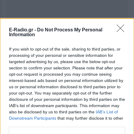
E-Radio.gr -
Do Not Process My Personal
Information
If you wish to opt-out of the sale, sharing to third parties, or
processing of your personal or sensitive information for
targeted advertising by us, please use the below opt-out
section to confirm your selection. Please note that after your
opt-out request is processed you may continue seeing
interest-based ads based on personal information utilized by
us or personal information disclosed to third parties prior to
your opt-out. You may separately opt-out of the further
Ακολουθήστε το E-Radio.gr στο
Google News
disclosure of your personal information by third parties on the
και μάθετε πρώτοι
τα πιο hot νέα
.
IAB’s list of downstream participants. This information may
also be disclosed by us to third parties on the
IAB’s List of
Downstream Participants
that may further disclose it to other
Για ακόμη περισσότερα
νέα
, μπείτε στην
ροή
third parties.
ειδήσεων
του E-Daily.gr