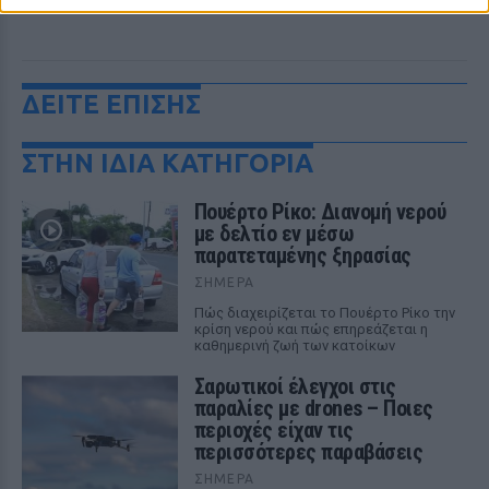
ΔΕΙΤΕ ΕΠΙΣΗΣ
ΣΤΗΝ ΙΔΙΑ ΚΑΤΗΓΟΡΙΑ
Πουέρτο Ρίκο: Διανομή νερού
με δελτίο εν μέσω
παρατεταμένης ξηρασίας
ΣΉΜΕΡΑ
Πώς διαχειρίζεται το Πουέρτο Ρίκο την
κρίση νερού και πώς επηρεάζεται η
καθημερινή ζωή των κατοίκων
Σαρωτικοί έλεγχοι στις
παραλίες με drones – Ποιες
περιοχές είχαν τις
περισσότερες παραβάσεις
ΣΉΜΕΡΑ