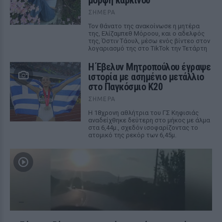
μορφή καρκίνου
ΣΉΜΕΡΑ
Τον θάνατο της ανακοίνωσε η μητέρα
της, Ελίζαμπεθ Μόροου, και ο αδελφός
της, Όστιν Τάουλ, μέσω ενός βίντεο στον
λογαριασμό της στο TikTok την Τετάρτη
Η Έβελυν Μητροπούλου έγραψε
ιστορία με ασημένιο μετάλλιο
στο Παγκόσμιο Κ20
ΣΉΜΕΡΑ
Η 18χρονη αθλήτρια του ΓΣ Κηφισιάς
αναδείχθηκε δεύτερη στο μήκος με άλμα
στα 6,44μ., σχεδόν ισοφαρίζοντας το
ατομικό της ρεκόρ των 6,45μ.