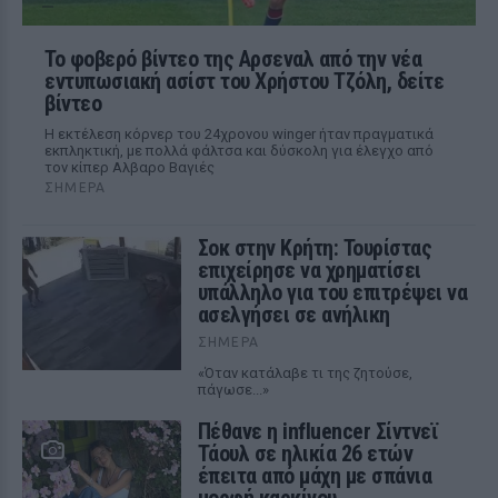
Το φοβερό βίντεο της Αρσεναλ από την νέα
εντυπωσιακή ασίστ του Χρήστου Τζόλη, δείτε
βίντεο
Η εκτέλεση κόρνερ του 24χρονου winger ήταν πραγματικά
εκπληκτική, με πολλά φάλτσα και δύσκολη για έλεγχο από
τον κίπερ Αλβαρο Βαγιές
ΣΉΜΕΡΑ
Σοκ στην Κρήτη: Τουρίστας
επιχείρησε να χρηματίσει
υπάλληλο για του επιτρέψει να
ασελγήσει σε ανήλικη
ΣΉΜΕΡΑ
«Όταν κατάλαβε τι της ζητούσε,
πάγωσε...»
Πέθανε η influencer Σίντνεϊ
Τάουλ σε ηλικία 26 ετών
έπειτα από μάχη με σπάνια