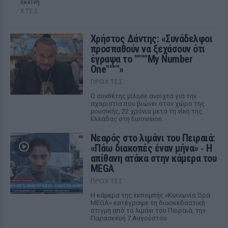
εκείνη
ΧΤΕΣ
Χρήστος Δάντης: «Συνάδελφοι
προσπαθούν να ξεχάσουν ότι
έγραψα το """"My Number
One""""»
ΠΡΟΧΤΈΣ
Ο συνθέτης μίλησε ανοιχτά για την
αχαριστία που βιώνει στον χώρο της
μουσικής, 22 χρόνια μετά τη νίκη της
Ελλάδας στη Eurovision.
Νεαρός στο λιμάνι του Πειραιά:
«Πάω διακοπές έναν μήνα» ‑ Η
απίθανη ατάκα στην κάμερα του
MEGA
ΠΡΟΧΤΈΣ
Η κάμερα της εκπομπής «Κοινωνία Ώρα
MEGA» κατέγραψε τη διασκεδαστική
στιγμή από το λιμάνι του Πειραιά, την
Παρασκευή 7 Αυγούστου.