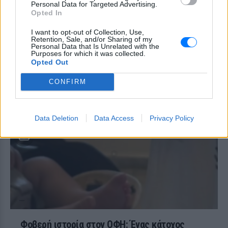
Personal Data for Targeted Advertising.
δηλητηρίαση και μοιράστηκε με τους
followers της στο Instagram τις δύσκολες
Opted In
ώρες που πέρασε.
I want to opt-out of Collection, Use,
Ατύχημα για τον Ιβάν Σβιτάιλο
Retention, Sale, and/or Sharing of my
Personal Data that Is Unrelated with the
στην Κέρκυρα: «Θα σηκωθώ πιο
Purposes for which it was collected.
δυνατός»
Opted Out
ΧΤΕΣ
CONFIRM
Ο ηθοποιός και χορευτής μοιράστηκε
στο Instagram μια φωτογραφία από
πρόσφατη εξέτασή του, με ένα μήνυμα
θάρρους
Data Deletion
Data Access
Privacy Policy
Φοβερή ιστορία στον ΟΦΗ: Ένας κάτοχος