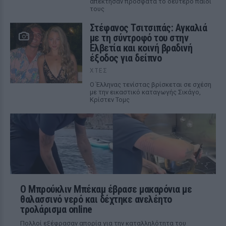
απέκτησαν πρόσφατα το δεύτερο παιδί
τους
Στέφανος Τσιτσιπάς: Αγκαλιά
με τη σύντροφό του στην
Ελβετία και κοινή βραδινή
έξοδος για δείπνο
ΧΤΕΣ
Ο Έλληνας τενίστας βρίσκεται σε σχέση
με την εικαστικό καταγωγής Σικάγο,
Κρίστεν Τομς
Ο Μπρούκλιν Μπέκαμ έβρασε μακαρόνια με
θαλασσινό νερό και δέχτηκε ανελέητο
τρολάρισμα online
Πολλοί εξέφρασαν απορία για την καταλληλότητα του