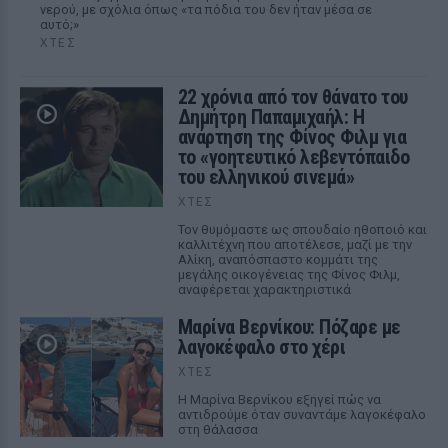
νερού, με σχόλια όπως «τα πόδια του δεν ήταν μέσα σε
αυτό;»
ΧΤΕΣ
22 χρόνια από τον θάνατο του
Δημήτρη Παπαμιχαήλ: Η
ανάρτηση της Φίνος Φιλμ για
το «γοητευτικό λεβεντόπαιδο
του ελληνικού σινεμά»
ΧΤΕΣ
Τον θυμόμαστε ως σπουδαίο ηθοποιό και
καλλιτέχνη που αποτέλεσε, μαζί με την
Αλίκη, αναπόσπαστο κομμάτι της
μεγάλης οικογένειας της Φίνος Φιλμ,
αναφέρεται χαρακτηριστικά
Μαρίνα Βερνίκου: Πόζαρε με
λαγοκέφαλο στο χέρι
ΧΤΕΣ
Η Μαρίνα Βερνίκου εξηγεί πώς να
αντιδρούμε όταν συναντάμε λαγοκέφαλο
στη θάλασσα