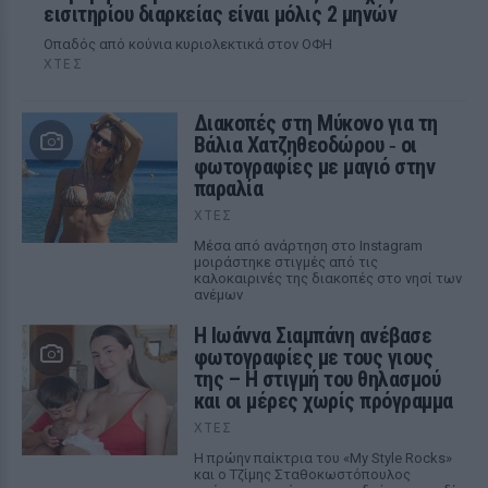
εισιτηρίου διαρκείας είναι μόλις 2 μηνών
Οπαδός από κούνια κυριολεκτικά στον ΟΦΗ
ΧΤΕΣ
Διακοπές στη Μύκονο για τη
Βάλια Χατζηθεοδώρου ‑ οι
φωτογραφίες με μαγιό στην
παραλία
ΧΤΕΣ
Μέσα από ανάρτηση στο Instagram
μοιράστηκε στιγμές από τις
καλοκαιρινές της διακοπές στο νησί των
ανέμων
H Ιωάννα Σιαμπάνη ανέβασε
φωτογραφίες με τους γιους
της – Η στιγμή του θηλασμού
και οι μέρες χωρίς πρόγραμμα
ΧΤΕΣ
Η πρώην παίκτρια του «My Style Rocks»
και ο Τζίμης Σταθοκωστόπουλος