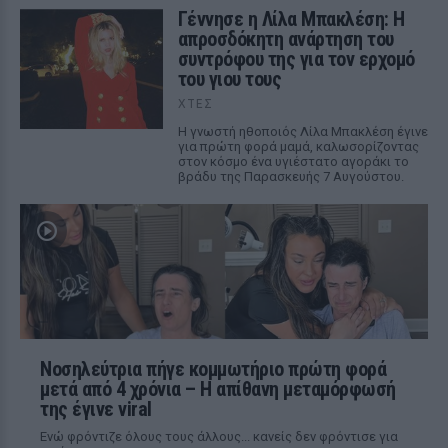
Γέννησε η Λίλα Μπακλέση: Η
απροσδόκητη ανάρτηση του
συντρόφου της για τον ερχομό
του γιου τους
ΧΤΕΣ
Η γνωστή ηθοποιός Λίλα Μπακλέση έγινε
για πρώτη φορά μαμά, καλωσορίζοντας
στον κόσμο ένα υγιέστατο αγοράκι το
βράδυ της Παρασκευής 7 Αυγούστου.
Νοσηλεύτρια πήγε κομμωτήριο πρώτη φορά
μετά από 4 χρόνια – Η απίθανη μεταμόρφωσή
της έγινε viral
Ενώ φρόντιζε όλους τους άλλους... κανείς δεν φρόντισε για