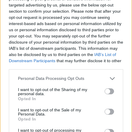
targeted advertising by us, please use the below opt-out
section to confirm your selection. Please note that after your
opt-out request is processed you may continue seeing
interest-based ads based on personal information utilized by
ΔΕΙΤΕ ΕΠΙΣΗΣ
us or personal information disclosed to third parties prior to
your opt-out. You may separately opt-out of the further
ΣΤΗΝ ΙΔΙΑ ΚΑΤΗΓΟΡΙΑ
disclosure of your personal information by third parties on the
IAB’s list of downstream participants. This information may
also be disclosed by us to third parties on the
IAB’s List of
Η Γαρυφαλλιά Καληφώνη στην
Πάρο με μαύρο μπικίνι ‑ δείτε
Downstream Participants
that may further disclose it to other
τις πόζες της
third parties.
ΣΉΜΕΡΑ
Personal Data Processing Opt Outs
Το μοντέλο μοιράστηκε φωτογραφίες
από τις καλοκαιρινές της διακοπές στο
I want to opt-out of the Sharing of my
νησί των Κυκλάδων
personal data.
Opted In
Ιωάννα Τούνη: «Έβγαλα όλο το
βράδυ στο νοσοκομείο με ορούς
I want to opt-out of the Sale of my
και αντιβιώσεις»
Personal Data.
Opted In
ΣΉΜΕΡΑ
I want to opt-out of processing my
Η επιχειρηματίας έπαθε τροφική