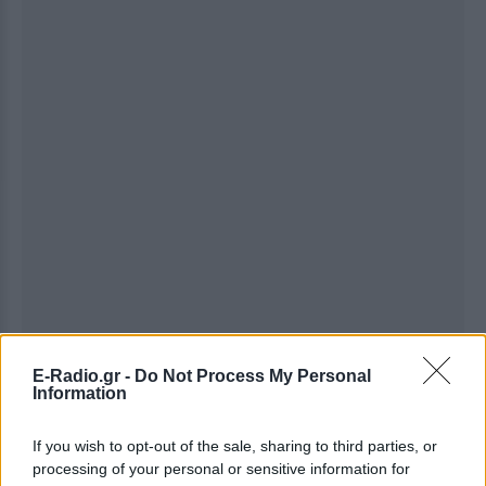
E-Radio.gr -
Do Not Process My Personal
Information
Ακολουθήστε το E-Radio.gr στο
Google News
και μάθετε πρώτοι
τα πιο hot νέα
.
If you wish to opt-out of the sale, sharing to third parties, or
processing of your personal or sensitive information for
Εσύ μπήκες στο E-Daily.gr; Τα νέα της ημέρας