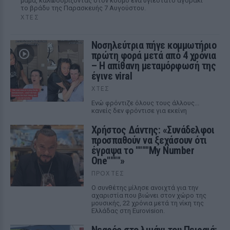
μαμά, καλωσορίζοντας στον κόσμο ένα υγιέστατο αγοράκι
το βράδυ της Παρασκευής 7 Αυγούστου.
ΧΤΕΣ
Νοσηλεύτρια πήγε κομμωτήριο
πρώτη φορά μετά από 4 χρόνια
– Η απίθανη μεταμόρφωσή της
έγινε viral
ΧΤΕΣ
Ενώ φρόντιζε όλους τους άλλους...
κανείς δεν φρόντισε για εκείνη
Χρήστος Δάντης: «Συνάδελφοι
προσπαθούν να ξεχάσουν ότι
έγραψα το """"My Number
One""""»
ΠΡΟΧΤΈΣ
Ο συνθέτης μίλησε ανοιχτά για την
αχαριστία που βιώνει στον χώρο της
μουσικής, 22 χρόνια μετά τη νίκη της
Ελλάδας στη Eurovision.