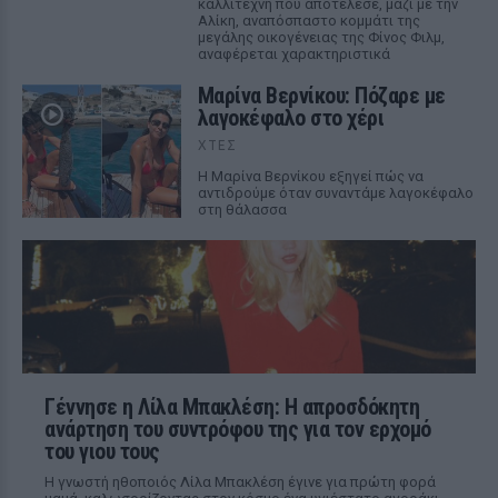
καλλιτέχνη που αποτέλεσε, μαζί με την
Αλίκη, αναπόσπαστο κομμάτι της
μεγάλης οικογένειας της Φίνος Φιλμ,
αναφέρεται χαρακτηριστικά
Μαρίνα Βερνίκου: Πόζαρε με
λαγοκέφαλο στο χέρι
ΧΤΕΣ
Η Μαρίνα Βερνίκου εξηγεί πώς να
αντιδρούμε όταν συναντάμε λαγοκέφαλο
στη θάλασσα
Γέννησε η Λίλα Μπακλέση: Η απροσδόκητη
ανάρτηση του συντρόφου της για τον ερχομό
του γιου τους
Η γνωστή ηθοποιός Λίλα Μπακλέση έγινε για πρώτη φορά