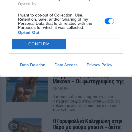
Opted In
I want to opt-out of Collection, Use,
Retention, Sale, and/or Sharing of my
Personal Data that Is Unrelated with the
Purposes for which it was collected.
Opted Out
ΔΕΙΤΕ ΕΠΙΣΗΣ
CONFIRM
ΣΤΗΝ ΙΔΙΑ ΚΑΤΗΓΟΡΙΑ
Data Deletion
Data Access
Privacy Policy
Βάλια Χατζηθεοδώρου: Μπικίνι
και βραδινές έξοδοι στη
Μύκονο – Οι φωτογραφίες της
ΣΉΜΕΡΑ
Η παρουσιάστρια μοιράστηκε στο
Instagram σειρά στιγμιότυπων από τις
καλοκαιρινές της διακοπές στο «νησί
των ανέμων».
Η Γαρυφαλλιά Καληφώνη στην
Πάρο με μαύρο μπικίνι ‑ δείτε