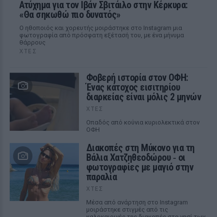
Ατύχημα για τον Ιβάν Σβιτάιλο στην Κέρκυρα:
«Θα σηκωθώ πιο δυνατός»
Ο ηθοποιός και χορευτής μοιράστηκε στο Instagram μια
φωτογραφία από πρόσφατη εξέτασή του, με ένα μήνυμα
θάρρους
ΧΤΕΣ
Φοβερή ιστορία στον ΟΦΗ:
Ένας κάτοχος εισιτηρίου
διαρκείας είναι μόλις 2 μηνών
ΧΤΕΣ
Οπαδός από κούνια κυριολεκτικά στον
ΟΦΗ
Διακοπές στη Μύκονο για τη
Βάλια Χατζηθεοδώρου ‑ οι
φωτογραφίες με μαγιό στην
παραλία
ΧΤΕΣ
Μέσα από ανάρτηση στο Instagram
μοιράστηκε στιγμές από τις
καλοκαιρινές της διακοπές στο νησί των