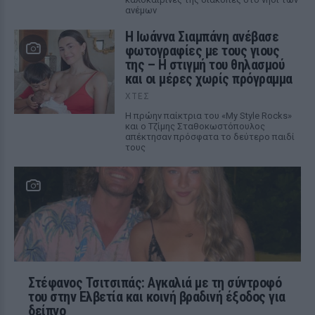
ανέμων
H Ιωάννα Σιαμπάνη ανέβασε
φωτογραφίες με τους γιους
της – Η στιγμή του θηλασμού
και οι μέρες χωρίς πρόγραμμα
ΧΤΕΣ
Η πρώην παίκτρια του «My Style Rocks»
και ο Τζίμης Σταθοκωστόπουλος
απέκτησαν πρόσφατα το δεύτερο παιδί
τους
Στέφανος Τσιτσιπάς: Αγκαλιά με τη σύντροφό
του στην Ελβετία και κοινή βραδινή έξοδος για
δείπνο