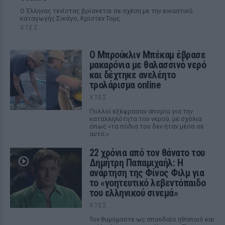
Ο Έλληνας τενίστας βρίσκεται σε σχέση με την εικαστικό
καταγωγής Σικάγο, Κρίστεν Τομς
ΧΤΕΣ
Ο Μπρούκλιν Μπέκαμ έβρασε
μακαρόνια με θαλασσινό νερό
και δέχτηκε ανελέητο
τρολάρισμα online
ΧΤΕΣ
Πολλοί εξέφρασαν απορία για την
καταλληλότητα του νερού, με σχόλια
όπως «τα πόδια του δεν ήταν μέσα σε
αυτό;»
22 χρόνια από τον θάνατο του
Δημήτρη Παπαμιχαήλ: Η
ανάρτηση της Φίνος Φιλμ για
το «γοητευτικό λεβεντόπαιδο
του ελληνικού σινεμά»
ΧΤΕΣ
Τον θυμόμαστε ως σπουδαίο ηθοποιό και