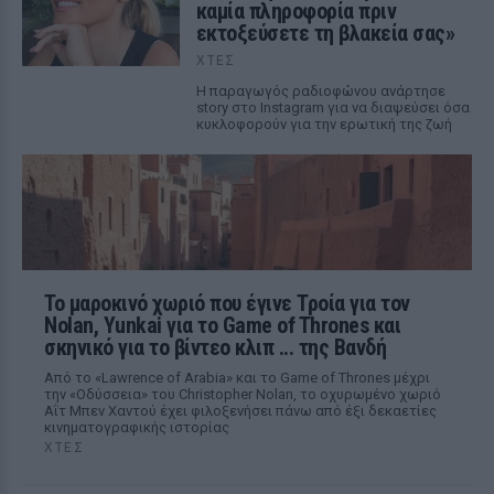
καμία πληροφορία πριν
εκτοξεύσετε τη βλακεία σας»
ΧΤΕΣ
Η παραγωγός ραδιοφώνου ανάρτησε
story στο Instagram για να διαψεύσει όσα
κυκλοφορούν για την ερωτική της ζωή
Το μαροκινό χωριό που έγινε Τροία για τον
Nolan, Yunkai για το Game of Thrones και
σκηνικό για το βίντεο κλιπ ... της Βανδή
Από το «Lawrence of Arabia» και το Game of Thrones μέχρι
την «Οδύσσεια» του Christopher Nolan, το οχυρωμένο χωριό
Αΐτ Μπεν Χαντού έχει φιλοξενήσει πάνω από έξι δεκαετίες
κινηματογραφικής ιστορίας
ΧΤΕΣ