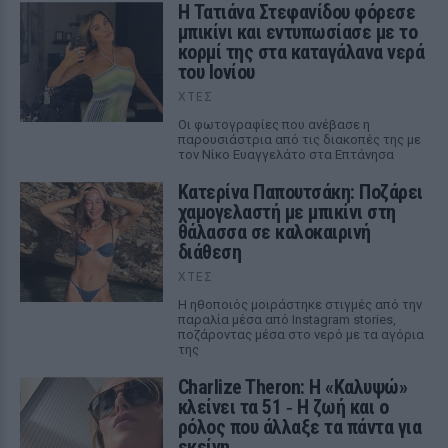
Η Τατιάνα Στεφανίδου φόρεσε
μπικίνι και εντυπωσίασε με το
κορμί της στα καταγάλανα νερά
του Ιονίου
ΧΤΕΣ
Οι φωτογραφίες που ανέβασε η
παρουσιάστρια από τις διακοπές της με
τον Νίκο Ευαγγελάτο στα Επτάνησα
Κατερίνα Παπουτσάκη: Ποζάρει
χαμογελαστή με μπικίνι στη
θάλασσα σε καλοκαιρινή
διάθεση
ΧΤΕΣ
Η ηθοποιός μοιράστηκε στιγμές από την
παραλία μέσα από Instagram stories,
ποζάροντας μέσα στο νερό με τα αγόρια
της
Charlize Theron: Η «Καλυψώ»
κλείνει τα 51 ‑ H ζωή και ο
ρόλος που άλλαξε τα πάντα για
εκείνη