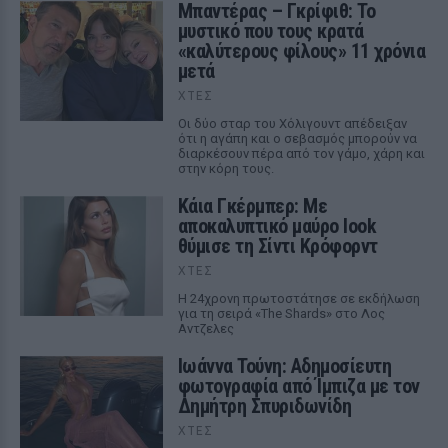
Μπαντέρας – Γκρίφιθ: Το
μυστικό που τους κρατά
«καλύτερους φίλους» 11 χρόνια
μετά
ΧΤΕΣ
Οι δύο σταρ του Χόλιγουντ απέδειξαν
ότι η αγάπη και ο σεβασμός μπορούν να
διαρκέσουν πέρα από τον γάμο, χάρη και
στην κόρη τους.
Κάια Γκέρμπερ: Με
αποκαλυπτικό μαύρο look
θύμισε τη Σίντι Κρόφορντ
ΧΤΕΣ
Η 24χρονη πρωτοστάτησε σε εκδήλωση
για τη σειρά «The Shards» στο Λος
Αντζελες
Ιωάννα Τούνη: Αδημοσίευτη
φωτογραφία από Ίμπιζα με τον
Δημήτρη Σπυριδωνίδη
ΧΤΕΣ