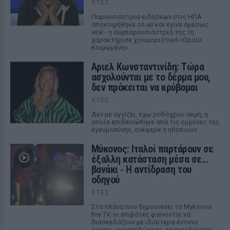
ΧΤΕΣ
Παρουσιάστρια ειδήσεων στις ΗΠΑ
αποκοιμήθηκε on air και έγινε αμέσως
viral - η συμπαρουσιάστριά της τη
χαρακτήρισε χιουμοριστικά «Ωραία
Κοιμωμένη».
Αριελ Κωνσταντινίδη: Τώρα
ασχολούνται με το δέρμα μου,
δεν πρόκειται να κρύβομαι
ΧΤΕΣ
Δεν με αγγίζει, έχω ροδόχρου ακμή, η
οποία επιδεινώθηκε από τις ορμόνες της
εγκυμοσύνης, ανέφερε η ηθοποιός
Μύκονος: Ιταλοί παρτάρουν σε
έξαλλη κατάσταση μέσα σε...
βανάκι ‑ Η αντίδραση του
οδηγού
ΧΤΕΣ
Στα πλάνα που δημοσιεύει το Mykonos
live TV, οι επιβάτες φαίνονται να
διασκεδάζουν με ιδιαίτερα έντονο
τρόπο, χοροπηδώντας, τραγουδώντας