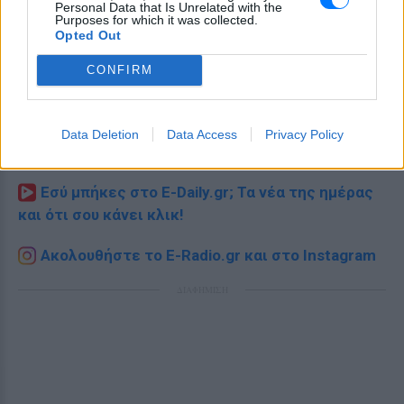
Personal Data that Is Unrelated with the
Purposes for which it was collected.
Opted Out
CONFIRM
Ακολουθήστε το E-Radio.gr στο
Google News
Data Deletion
Data Access
Privacy Policy
και μάθετε πρώτοι
τα πιο hot νέα
.
Εσύ μπήκες στο E-Daily.gr; Τα νέα της ημέρας
και ότι σου κάνει κλικ!
Ακολουθήστε το E-Radio.gr και στο Instagram
ΔΙΑΦΗΜΙΣΗ