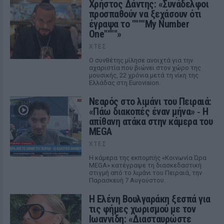
Χρήστος Δάντης: «Συνάδελφοι
προσπαθούν να ξεχάσουν ότι
έγραψα το """"My Number
One""""»
ΧΤΕΣ
Ο συνθέτης μίλησε ανοιχτά για την
αχαριστία που βιώνει στον χώρο της
μουσικής, 22 χρόνια μετά τη νίκη της
Ελλάδας στη Eurovision.
Νεαρός στο λιμάνι του Πειραιά:
«Πάω διακοπές έναν μήνα» ‑ Η
απίθανη ατάκα στην κάμερα του
MEGA
ΧΤΕΣ
Η κάμερα της εκπομπής «Κοινωνία Ώρα
MEGA» κατέγραψε τη διασκεδαστική
στιγμή από το λιμάνι του Πειραιά, την
Παρασκευή 7 Αυγούστου.
Η Ελένη Βουλγαράκη ξεσπά για
τις φήμες χωρισμού με τον
Ιωαννίδη: «Διασταυρώστε