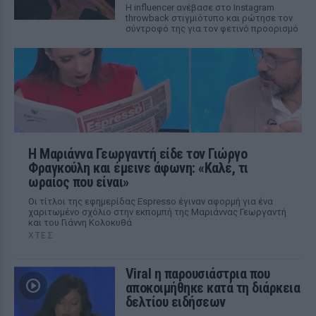
Η influencer ανέβασε στο Instagram
throwback στιγμιότυπο και ρώτησε τον
σύντροφό της για τον φετινό προορισμό
Η Μαριάννα Γεωργαντή είδε τον Γιώργο
Φραγκούλη και έμεινε άφωνη: «Καλέ, τι
ωραίος που είναι»
Οι τίτλοι της εφημερίδας Espresso έγιναν αφορμή για ένα
χαριτωμένο σχόλιο στην εκπομπή της Μαριάννας Γεωργαντή
και του Γιάννη Κολοκυθά
ΧΤΕΣ
Viral η παρουσιάστρια που
αποκοιμήθηκε κατά τη διάρκεια
δελτίου ειδήσεων