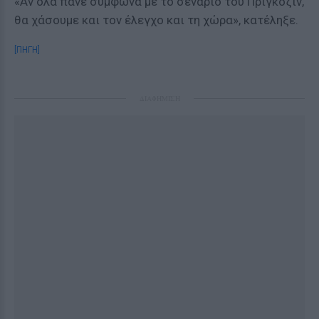
«Αν όλα πάνε σύμφωνα με το σενάριο του Πριγκόζιν,
θα χάσουμε και τον έλεγχο και τη χώρα», κατέληξε.
[ΠΗΓΗ]
ΔΙΑΦΗΜΙΣΗ