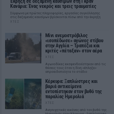
Έκρηξη σε δεξαμενή καυσίμων στη Γκραν
Κανάρια: Ένας νεκρός και τρεις τραυματίες
Σύμφωνα με πρώτες πληροφορίες, εργασίες συγκόλλησης
στις δεξαμενές καυσίμων βρίσκονται πίσω από την έκρηξη
ΧΤΕΣ
Μίνι ανεμοστρόβιλος
«ισοπέδωσε» αγώνες στίβου
στην Αγγλία – Τραπέζια και
κριτές «πέταξαν» στον αέρα
ΧΤΕΣ
Αγωνοδίκες εκσφενδονίστηκαν από τις
θέσεις τους όταν η δίνη «έπληξε»
απροειδοποίητα το στάδιο
Κέρκυρα: Ξαπλώστρες και
βαριά αντικείμενα
εντοπίστηκαν στον βυθό της
παραλίας Ημερολιά
ΧΤΕΣ
Ανησυχητικές εικόνες από τον βυθό της
Ημερολιάς στην Κέρκυρα - ξαπλώστρες