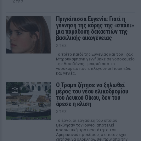
ΧΤΕΣ
Πριγκίπισσα Ευγενία: Γιατί η
γέννηση της κόρης της «σπάει»
μια παράδοση δεκαετιών της
βασιλικής οικογένειας
ΧΤΕΣ
Το τρίτο παιδί της Ευγενίας και του Τζακ
Μπρούκσμπανκ γεννήθηκε σε νοσοκομείο
της Λισαβόνας - μακριά από το
νοσοκομείο που επιλέγουν οι Γιορκ εδώ
και γενιές.
Ο Τραμπ ζήτησε να ξηλωθεί
μέρος του νέου ελικοδρομίου
του Λευκού Οίκου, δεν του
άρεσε η κλίση
ΧΤΕΣ
Το έργο, οι εργασίες του οποίου
ξεκίνησαν τον Ιούνιο, αποτελεί
προσωπική προτεραιότητα του
Αμερικανού προέδρου, ο οποίος έχει
ζητήσει να ολοκληρωθεί πριν από την