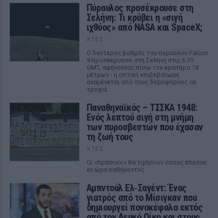
Πύραυλος προσέκρουσε στη
Σελήνη: Τι κρύβει η «σιγή
ιχθύος» από NASA και SpaceX;
ΧΤΕΣ
Ο δεύτερος βαθμός του πυραύλου Falcon
9 προσέκρουσε στη Σελήνη στις 6:35
GMT, αφήνοντας πίσω του κρατήρα 18
μέτρων - η οπτική επιβεβαίωση
αναμένεται από τους δορυφόρους σε
τροχιά
Παναθηναϊκός – ΤΣΣΚΑ 1948:
Ενός λεπτού σιγή στη μνήμη
των πυροσβεστών που έχασαν
τη ζωή τους
ΧΤΕΣ
Οι «πράσινοι« θα τιμήσουν όσους έπεσαν
εν ώρα καθήκοντος
Αμπντούλ Ελ‑Σαγέντ: Ένας
γιατρός από το Μίσιγκαν που
δημιουργεί πονοκέφαλο εκτός
από τον Λευκό Οίκο και στους