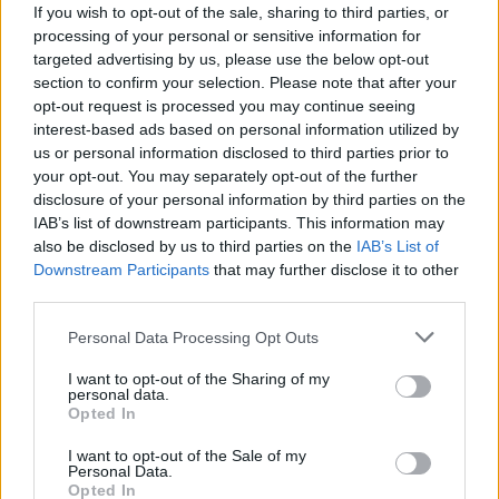
σύμφωνα με το think tank.
If you wish to opt-out of the sale, sharing to third parties, or
processing of your personal or sensitive information for
Εγχώρια τρομοκρατία
targeted advertising by us, please use the below opt-out
section to confirm your selection. Please note that after your
Σε ένα πιο επείγον μήνυμα με ημερομηνία 8
opt-out request is processed you may continue seeing
Νοεμβρίου, ο πληροφοριοδότης της FSB
interest-based ads based on personal information utilized by
us or personal information disclosed to third parties prior to
προειδοποίησε τον Οσέτσκιν ότι ο Πριγκόζιν
your opt-out. You may separately opt-out of the further
προετοιμάζει ταξιαρχίες για «εγχώρια
disclosure of your personal information by third parties on the
τρομοκρατία» στη Ρωσία, εν μέσω ενός κύματος
IAB’s list of downstream participants. This information may
διαμαρτυριών και ταραχών σε διάφορες περιοχές
also be disclosed by us to third parties on the
IAB’s List of
Downstream Participants
that may further disclose it to other
της χώρας, με αφορμή τις αναφορές ότι
third parties.
περισσότεροι από 1.000 Ρώσοι σκοτώθηκαν μέσα
σε τρεις ημέρες κατά τη διάρκεια μαχών στην
Personal Data Processing Opt Outs
Ουκρανία.
I want to opt-out of the Sharing of my
personal data.
Κατά τη διάρκεια μιας συνάντησης, οι μισθοφόροι
Opted In
Wagner του Πριγκόζιν εξουσιοδοτήθηκαν και
I want to opt-out of the Sale of my
εγγυήθηκαν ένα καθεστώς ατιμωρησίας και
Personal Data.
Opted In
σιωπηρής έγκρισης για πράξεις επίθεσης και