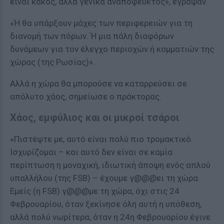
είναι κακός, αλλά γενικά αναπόφευκτος», έγραψαν.
«Ή θα υπάρξουν μάχες των περιφερειών για τη
διανομή των πόρων. Ή μια πάλη διαφόρων
δυνάμεων για τον έλεγχο περιοχών ή κομματιών της
χώρας (της Ρωσίας)».
Αλλά η χώρα θα μπορούσε να καταρρεύσει σε
απόλυτο χάος, σημείωσε ο πράκτορας.
Χάος, εμφύλιος και οι μικροί τσάροι
«Πιστέψτε με, αυτό είναι πολύ πιο τρομακτικό.
Ισχυρίζομαι – και αυτό δεν είναι σε καμία
περίπτωση η μοναχική, ιδιωτική άποψη ενός απλού
υπαλλήλου (της FSB) – έχουμε γ@@@ει τη χώρα.
Εμείς (η FSB) γ@@@με τη χώρα, όχι στις 24
Φεβρουαρίου, όταν ξεκίνησε όλη αυτή η υπόθεση,
αλλά πολύ νωρίτερα, όταν η 24η Φεβρουαρίου έγινε