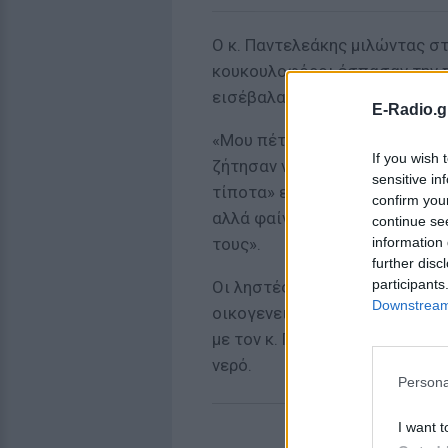
Ο κ. Παντελεάκης μιλώντας στ
κουκουλοφόροι έσπασαν την 
εισέβαλαν, του επιτέθηκαν κα
E-Radio.g
«Μου πέταξαν από τα χέρια το
If you wish 
ζήτησαν να κάνω ό,τι μου που
sensitive in
τίποτα» είπε. Για τους δράστ
confirm you
αλλά φαίνονταν ότι ήταν ξένη
continue se
information 
τους».
further disc
participants
Οι ληστές οδήγησαν τον ίδιο, 
Downstream 
οικογενειακή βοηθό σε ένα α
με τον κ. Παντελεάκη, ήταν ήσ
νερό.
Persona
I want t