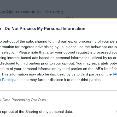
ον Alpha ανέφερε ότι τέσσερις
πόρτα από το υπνοδωμάτιό του. Μόλις
ι τον ακινητοποίησαν.
r -
Do Not Process My Personal Information
ν υπολογιστή, με ακινητοποίησαν και μου
to opt-out of the sale, sharing to third parties, or processing of your per
ν, να συμμορφωθώ και ότι δεν θα πάθω
formation for targeted advertising by us, please use the below opt-out s
ες ανέφερε ότι «μιλούσαν πολύ καλά ελληνικά,
r selection. Please note that after your opt-out request is processed y
ς καταγωγής, γιατί ήταν λίγο σπαστή η ομιλία
eing interest-based ads based on personal information utilized by us or
disclosed to third parties prior to your opt-out. You may separately opt-
losure of your personal information by third parties on the IAB’s list of
. This information may also be disclosed by us to third parties on the
IA
τα δύο αδέλφια του, αλλά και την
Participants
that may further disclose it to other third parties.
πό τα δωμάτια της μονοκατοικίας. Σύμφωνα
υχοι και ήρεμοι και τους πρόσφεραν να πιουν
ΘΕΜΑΤ
Η παρά
της Ευ
l Data Processing Opt Outs
πρόκλ
ΔΙΑΦΗΜΙΣΗ
o opt-out of the Sharing of my personal data.