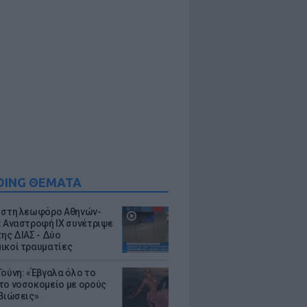
DING ΘΕΜΑΤΑ
 στη λεωφόρο Αθηνών-
: Αναστροφή ΙΧ συνέτριψε
της ΔΙΑΣ - Δύο
ικοί τραυματίες
Τούνη: «Έβγαλα όλο το
το νοσοκομείο με ορούς
ιβιώσεις»