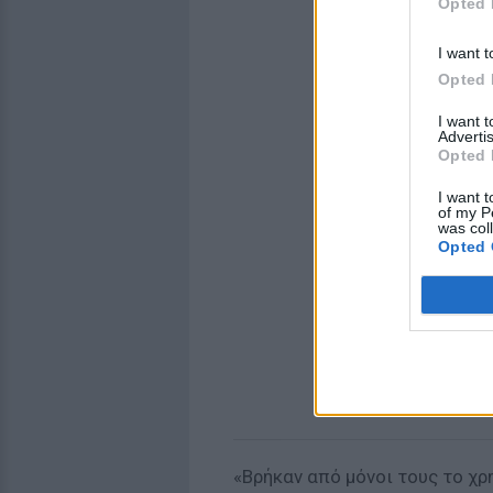
Opted 
I want t
Opted 
I want 
Advertis
Opted 
I want t
of my P
was col
Opted 
«Βρήκαν από μόνοι τους το χρη