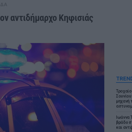
ΑΔΑ
τον αντιδήμαρχο Κηφισιάς
TREN
Τροχαίο
Σουνίου
μηχανή 
αστυνομ
Ιωάννα 
βράδυ σ
και αντ