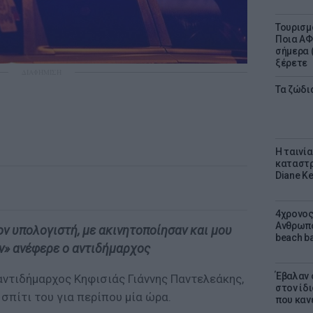
Τουρισμ
Ποια ΑΦ
σήμερα (
ξέρετε
ΔΙΑΦΗΜΙΣΗ
Τα ζώδια
Η ταινί
καταστρ
Diane K
4χρονος
Ανθρωπο
ον υπολογιστή, με ακινητοποίησαν και μου
beach ba
υν» ανέφερε ο αντιδήμαρχος
Έβαλαν 
αντιδήμαρχος Κηφισιάς Γιάννης Παντελεάκης,
στον ίδι
σπίτι του για περίπου μία ώρα.
που καν