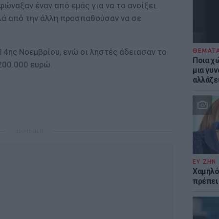
φώναξαν έναν από εμάς για να το ανοίξει.
λλά από την άλλη προσπαθούσαν να σε
 14ης Νοεμβρίου, ενώ οι ληστές άδειασαν το
ΘΕΜΑΤ
Ποια χώ
200.000 ευρώ.
μια γυν
αλλάζε
ΔΙΑΦΗΜΙΣΗ
ΕΥ ΖΗΝ
Χαμηλό
πρέπει