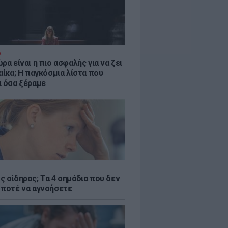
Α
ρα είναι η πιο ασφαλής για να ζει
αίκα; Η παγκόσμια λίστα που
ι όσα ξέραμε
ς σίδηρος; Τα 4 σημάδια που δεν
 ποτέ να αγνοήσετε