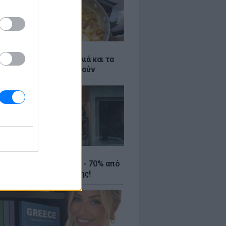
ό γιαούρτι: Μία κουταλιά και τα
led eggs θα απογειωθούν
ΤΕ
ιρινές εκπτώσεις έως - 70% από
αλύτερα eshops ένδυσης!