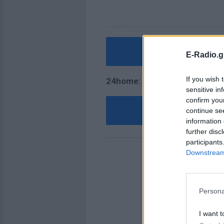
Εκπτ
E-Radio.g
If you wish 
24home:
sensitive in
confirm you
Εκπτώ
continue se
information 
further disc
participants
Downstream 
Persona
I want t