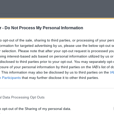
ώσεις έως -50% ΕΔΩ
r -
Do Not Process My Personal Information
to opt-out of the sale, sharing to third parties, or processing of your per
formation for targeted advertising by us, please use the below opt-out s
r selection. Please note that after your opt-out request is processed y
σεις έως -70% ΕΔΩ
eing interest-based ads based on personal information utilized by us or
disclosed to third parties prior to your opt-out. You may separately opt-
losure of your personal information by third parties on the IAB’s list of
ΔΙΑΦΗΜΙΣΗ
. This information may also be disclosed by us to third parties on the
IA
Participants
that may further disclose it to other third parties.
POP CU
5 one-h
διάσημ
l Data Processing Opt Outs
o opt-out of the Sharing of my personal data.