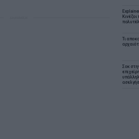
Explaine
Κινέζοι
ΔΙΑΦΗΜΙΣΗ
πολυτέλ
Τι αποκ
αρχαιότ
Σοκ στη
επιχείρ
υπάλληλ
ασελγήσ