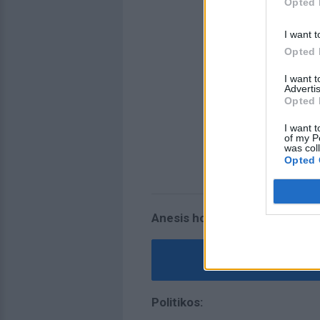
Opted 
I want t
Opted 
I want 
Advertis
Opted 
I want t
of my P
was col
Opted 
Αnesis home:
Εκπτ
Politikos: