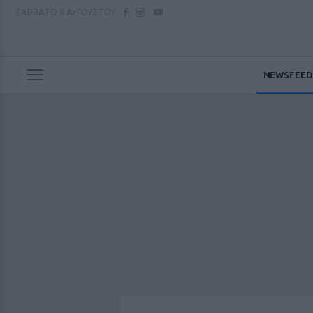
ΣΑΒΒΑΤΟ
8 ΑΥΓΟΥΣΤΟΥ
NEWSFEED