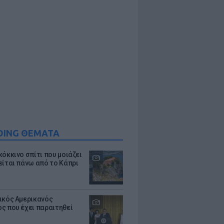
DING ΘΕΜΑΤΑ
κόκκινο σπίτι που μοιάζει
είται πάνω από το Κάπρι
ικός Αμερικανός
ς που έχει παραιτηθεί