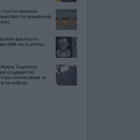
r: Γιατί οι πλούσιοι
 παρατάνε τις ευρωπαϊκές
ειες
αλύπτει έρευνα στο
ερο DNA της Αιγύπτου
ν Κρήτη: Τουρίστας
ησε να χρηματίσει
ο για του επιτρέψει να
ει σε ανήλικη