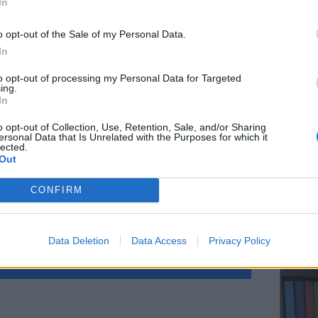
In
o opt-out of the Sale of my Personal Data.
In
ΕΥ ΖΗΝ
to opt-out of processing my Personal Data for Targeted
Ελληνικ
ing.
scramb
In
o opt-out of Collection, Use, Retention, Sale, and/or Sharing
ersonal Data that Is Unrelated with the Purposes for which it
lected.
Out
CONFIRM
ΚΕΡΔΙΣ
Καλοκα
Data Deletion
Data Access
Privacy Policy
τα μεγ
ώσεις έως -50% ΕΔΩ