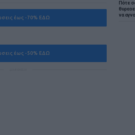
Πότε σ
θυρεοε
να αγν
ώσεις έως -70% ΕΔΩ
ώσεις έως -50% ΕΔΩ
ΔΙΑΦΗΜΙΣΗ