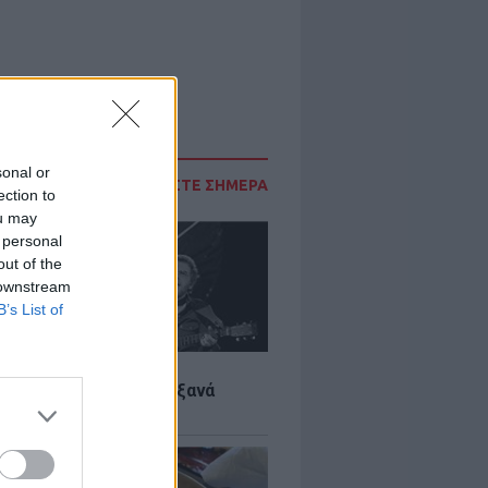
sonal or
ΔΙΑΒΑΣΤΕ ΣΗΜΕΡΑ
ection to
ou may
 personal
out of the
 downstream
B’s List of
LTURE
it wonders που έγιναν ξανά
οι από… ατύχημα