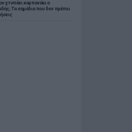
ου χτυπάει καμπανάκι ο
ιδής; Τα σημάδια που δεν πρέπει
οήσεις