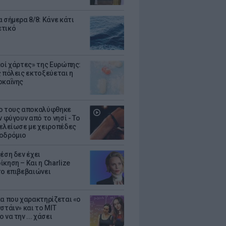
 σήμερα 8/8: Κάνε κάτι
ετικό
κοί χάρτες» της Ευρώπης:
ς πόλεις εκτοξεύεται η
οκαΐνης
ο τους αποκαλύφθηκε
ν φύγουν από το νησί - Το
τελείωσε με χειροπέδες
οδρόμιο
έση δεν έχει
κηση – Και η Charlize
το επιβεβαιώνει
κα που χαρακτηρίζεται «ο
στάιν» και το MIT
 να την ... χάσει