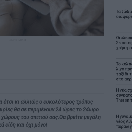
Τα ζώδια
διαφορ
Οι «λευ
ΔΙΑΦΗΜΙΣΗ
Σε ποιε
χρήση κ
Το κόλπ
λίγο πρι
ταξίδι 
στο αερ
Η νέα σχ
συγκατοί
Theron 
αι έτσι κι αλλιώς ο ευκολότερος τρόπος
αιρίες θα σε περιμένουν 24 ώρες το 24ωρο
Η γυναί
 χώρους του σπιτιού σας.Θα βρείτε μεγάλη
νέος Αϊν
κά είδη και όχι μόνο!
παραλίγο