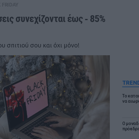
 FRIDAY
ις συνεχίζονται έως ‑ 85% 
υ σπιτιού σου και όχι μόνο!
TREN
Το κατα
να αιωρ
Ο μοναδ
πρόεδρο