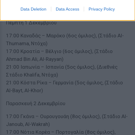
21:00 Σαουδική Αραβία – Μεξικό (3ος όμιλος),
Data Deletion
Data Access
Privacy Policy
(Στάδιο Lusail, Lusail)
Πέμπτη 1 Δεκεμβρίου
17:00 Καναδάς – Μαρόκο (6ος όμιλος), (Στάδιο Al-
Thumama, Ντόχα)
17:00 Κροατία – Βέλγιο (6ος όμιλος), (Στάδιο
Ahmad Bin Ali, Al-Rayyan)
21:00 Ιαπωνία – Ισπανία (5ος όμιλος), (Διεθνές
Στάδιο Khalifa, Ντόχα)
21:00 Κόστα Ρίκα – Γερμανία (5ος όμιλος, (Στάδιο
Al-Bayt, Al-Khor)
Παρασκευή 2 Δεκεμβρίου
17:00 Γκάνα – Ουρουγουάη (8ος όμιλος), (Στάδιο Al-
Janoub, Al-Wakrah)
17:00 Νότια Κορέα – Πορτογαλία (8ος όμιλος),