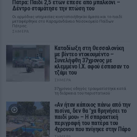
Πάτρα: Παιδί 2,5 ετών έπεσε από μπαλκόνι –
Δέντρο σταμάτησε την πτώση του
Οι αρμόδιες υπηρεσίες κινητοποιήθηκαν άμεσα και το παιδί
μεταφέρθηκε στο Καραμανδάνειο Νοσοκομείο Παίδων
Πάτρας.
ΣΉΜΕΡΑ
Καταδίωξη στη Θεσσαλονίκη
με βίντεο ντοκουμέντο –
Συνελήφθη 37χρονος με
κλεμμένο Ι.Χ. αφού έσπασαν το
τζάμι του
ΣΉΜΕΡΑ
37χρονος οδηγός τραυματίστηκε κατά
τη διάρκεια του περιστατικού
«Αν ήταν κάποιος πάνω από την
πισίνα, δεν θα ‘χα θρηνήσει το
παιδί μου» – Η σπαρακτική
περιγραφή του πατέρα του
4χρονου που πνίγηκε στην Πάρο
ΣΉΜΕΡΑ