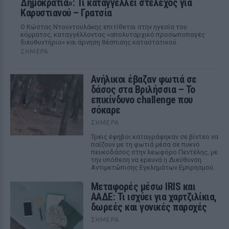
Δημοκρατία»: Τι καταγγέλλει στέλεχος για
Καρυστιανού – Γρατσία
Ο Κώστας Ντουντουλάκης επιτίθεται στην ηγεσία του
κόμματος, καταγγέλλοντας «απολυταρχικό προσωποπαγές
διευθυντήριο» και άρνηση θέσπισης καταστατικού.
ΣΉΜΕΡΑ
Ανήλικοι έβαζαν φωτιά σε
δάσος στα Βριλήσσια – Το
επικίνδυνο challenge που
σόκαρε
ΣΉΜΕΡΑ
Τρεις έφηβοι καταγράφηκαν σε βίντεο να
παίζουν με τη φωτιά μέσα σε πυκνό
πευκοδάσος στην λεωφόρο Πεντέλης, με
την υπόθεση να ερευνά η Διεύθυνση
Αντιμετώπισης Εγκλημάτων Εμπρησμού.
Μεταφορές μέσω IRIS και
ΑΑΔΕ: Τι ισχύει για χαρτζιλίκια,
δωρεές και γονικές παροχές
ΣΉΜΕΡΑ