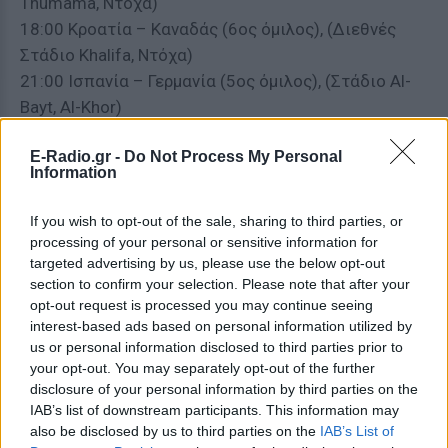
Thumama, Ντόχα)
18:00 Κροατία – Καναδάς (6ος όμιλος), (Διεθνές
Στάδιο Khalifa, Ντόχα)
21:00 Ισπανία – Γερμανία (5ος όμιλος), (Στάδιο Al-
Bayt, Al-Khor)
Δευτέρα 28 Νοεμβρίου
E-Radio.gr -
Do Not Process My Personal
Information
12:00 Καμερούν – Σερβία (7ος όμιλος), (Στάδιο Al-
Janoub, Al-Wakrah)
If you wish to opt-out of the sale, sharing to third parties, or
processing of your personal or sensitive information for
15:00 Νότια Κορέα – Γκάνα (8ος όμιλος), (Στάδιο
targeted advertising by us, please use the below opt-out
Education City, Ντόχα)
section to confirm your selection. Please note that after your
18:00 Βραζιλία – Ελβετία (7ος όμιλος), (974
opt-out request is processed you may continue seeing
Stadium, Ντόχα)
interest-based ads based on personal information utilized by
us or personal information disclosed to third parties prior to
21:00 Πορτογαλία – Ουρουγουάη (8ος όμιλος),
your opt-out. You may separately opt-out of the further
disclosure of your personal information by third parties on the
(Στάδιο Lusail, Lusail)
IAB’s list of downstream participants. This information may
also be disclosed by us to third parties on the
IAB’s List of
Τρίτη 29 Νοεμβρίου