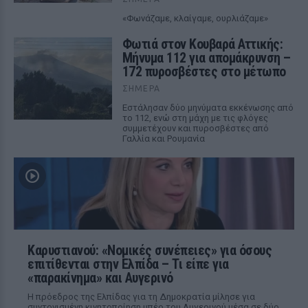
«Φωνάζαμε, κλαίγαμε, ουρλιάζαμε»
Φωτιά στον Κουβαρά Αττικής:
Μήνυμα 112 για απομάκρυνση –
172 πυροσβέστες στο μέτωπο
ΣΉΜΕΡΑ
Εστάλησαν δύο μηνύματα εκκένωσης από
το 112, ενώ στη μάχη με τις φλόγες
συμμετέχουν και πυροσβέστες από
Γαλλία και Ρουμανία
Καρυστιανού: «Νομικές συνέπειες» για όσους
επιτίθενται στην Ελπίδα – Τι είπε για
«παρακίνημα» και Αυγερινό
Η πρόεδρος της Ελπίδας για τη Δημοκρατία μίλησε για
συντονισμένη κινητοποίηση υπέρ του Αυγερινού μέσα σε δύο