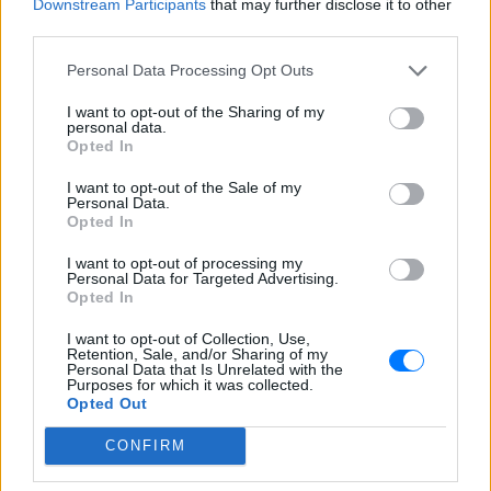
Downstream Participants
that may further disclose it to other
third parties.
17:00 Εκουαδόρ– Σενεγάλη (1ος όμιλος) , (Διεθνές
Στάδιο Khalifa, Ντόχα)
Personal Data Processing Opt Outs
17:00 Ολλανδία – Κατάρ (1ος όμιλος), (Στάδιο Al-
I want to opt-out of the Sharing of my
Bayt, Al-Khor)
personal data.
21:00 Ιράν – ΗΠΑ (2ος όμιλος), (Στάδιο Al-Thumama,
Opted In
Ντόχα)
I want to opt-out of the Sale of my
21:00 Ουαλία – Αγγλία (2ος όμιλος), (Στάδιο Ahmad
Personal Data.
Opted In
Bin Ali, Al-Rayyan)
I want to opt-out of processing my
Τετάρτη 30 Νοεμβρίου
Personal Data for Targeted Advertising.
Opted In
17:00 Αυστραλία – Δανία (4ος όμιλος), (Στάδιο Al-
I want to opt-out of Collection, Use,
Janoub, Al-Wakrah)
Retention, Sale, and/or Sharing of my
Personal Data that Is Unrelated with the
17:00 Τυνησία – Γαλλία (4ος όμιλος), (Στάδιο
Purposes for which it was collected.
Opted Out
Education City, Ντόχα)
21:00 Πολωνία – Αργεντινή (3ος όμιλος), (974
CONFIRM
Stadium, Ντόχα)