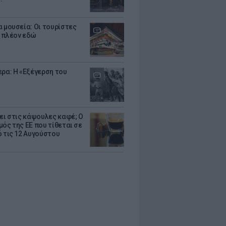
α μουσεία: Οι τουρίστες
 πλέον εδώ
ερα: Η «Εξέγερση του
ζει στις κάψουλες καφέ; Ο
μός της ΕΕ που τίθεται σε
ό τις 12 Αυγούστου