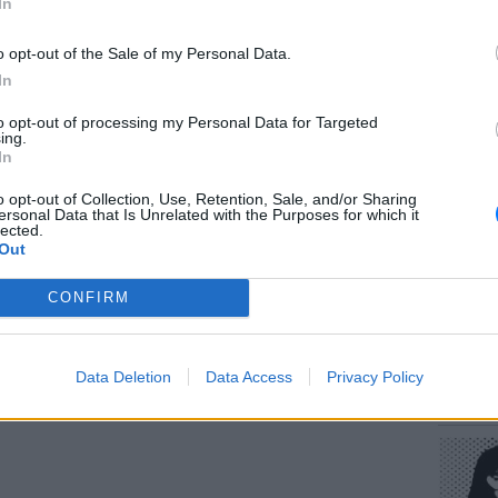
In
τέρα Αντώνιο για απόπειρα χρηματισμού
 Αντώνιου αφότου συνειδητοποίησε ότι
o opt-out of the Sale of my Personal Data.
α τα όσα καταγγέλλει ο 19χρονος,
In
λος του παιδιού που βρέθηκε μπροστά σε
to opt-out of processing my Personal Data for Targeted
οποίησης που έλαβε χώρα σε δομή της
ΕΥ ΖΗΝ
ing.
Πώς να
In
στους 
o opt-out of Collection, Use, Retention, Sale, and/or Sharing
ΔΙΑΦΗΜΙΣΗ
ersonal Data that Is Unrelated with the Purposes for which it
lected.
Out
CONFIRM
POP CU
Data Deletion
Data Access
Privacy Policy
Η κωμω
νεοπλο