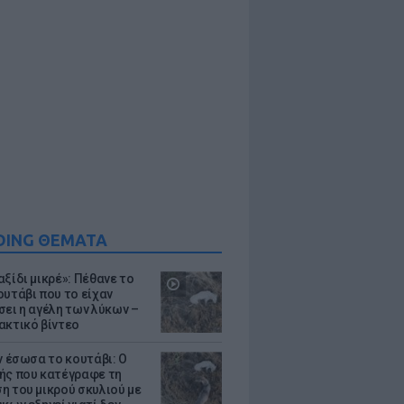
DING ΘΕΜΑΤΑ
ξίδι μικρέ»: Πέθανε το
ουτάβι που το είχαν
σει η αγέλη των λύκων –
ακτικό βίντεο
ν έσωσα το κουτάβι: Ο
ής που κατέγραφε τη
η του μικρού σκυλιού με