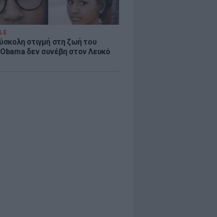
LE
δύσκολη στιγμή στη ζωή του
 Obama δεν συνέβη στον Λευκό