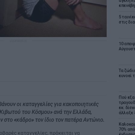
αγέλη λύ
επενέβη
5 ταινίε
στις δι
ΔΙΑΦΗΜΙΣΗ
10 αποφ
Αύγουσ
Τα ζώδια
ευνοεί 
Πού εξα
τραγουδ
άνουν οι καταγγελίες για κακοποιητικές
εκ. δίσ
Κιβωτού του Κόσμου» ανά την Ελλάδα,
άλλαξε 
ν στο «κάδρο» τον ίδιο τον πατέρα Αντώνιο.
Καλοκαι
70% από
σοβαρές καταγγελίες, πρόκειται να
ένδυσης