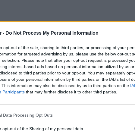
r -
Do Not Process My Personal Information
ι ότι την τρέχουσα εβδομάδα θα υπάρχουν
to opt-out of the sale, sharing to third parties, or processing of your per
θεση. Η δικογραφία από την Παρασκευή
formation for targeted advertising by us, please use the below opt-out s
γγελίας ενώ από τις καταθέσεις που έχουν
r selection. Please note that after your opt-out request is processed y
οστασίας Ανηλίκων δύο θεωρούνται
eing interest-based ads based on personal information utilized by us or
φορίες, φέρουν, στη μια κατάθεση, ο
disclosed to third parties prior to your opt-out. You may separately opt-
losure of your personal information by third parties on the IAB’s list of
 κατάθεση του 19χρονου. Όλες οι
. This information may also be disclosed by us to third parties on the
IA
ο υλικό που έχει προκύψει είναι στην
Participants
that may further disclose it to other third parties.
ΕΥ ΖΗΝ
πάρξει κλήση για κατάθεση ή κλήση για να
6 φρού
l Data Processing Opt Outs
πα εμπλεκόμενα σε κακοποιητικές
εκτός 
όμενη ασέλγεια.
o opt-out of the Sharing of my personal data.