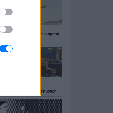
 αποφύγεις το σύγκαμα ανάμεσα
μηρούς
LTURE
δία που σατίρισε τον
υτισμό και παραμένει επίκαιρη