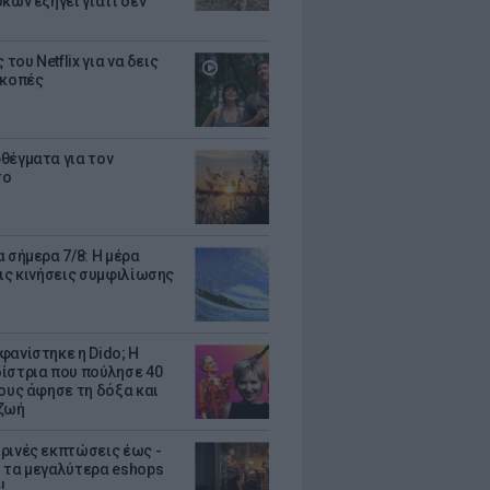
κων εξηγεί γιατί δεν
ς του Netflix για να δεις
ακοπές
θέγματα για τον
το
 σήμερα 7/8: Η μέρα
τις κινήσεις συμφιλίωσης
φανίστηκε η Dido; Η
ίστρια που πούλησε 40
κους άφησε τη δόξα και
ζωή
ρινές εκπτώσεις έως -
 τα μεγαλύτερα eshops
!