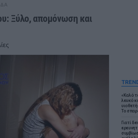
ΑΔΑ
υ: Ξύλο, απομόνωση και 
ίες
TREN
«Καλό τα
λευκό κ
υιοθετή
Το σπαρ
Γιατί δε
ερευνητ
συμβίωσ