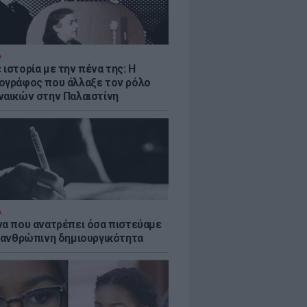
Α
ιστορία με την πένα της: Η
ογράφος που άλλαξε τον ρόλο
ναικών στην Παλαιστίνη
Α
να που ανατρέπει όσα πιστεύαμε
ν ανθρώπινη δημιουργικότητα