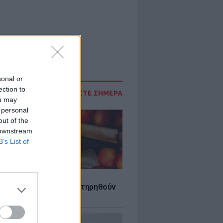
sonal or
ection to
ΔΙΑΒΑΣΤΕ ΣΗΜΕΡΑ
ou may
 personal
out of the
 downstream
B’s List of
τα που μπορουν να διατηρηθούν
ψυγείου το καλοκαίρι