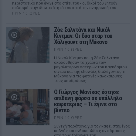
περιστατικό που έγινε στο σπίτι του - οι δικοί του ζητούν
σεβασμό στην ιδιωτικότητά του κατά την ανάρρωσή του
ΠΡΙΝ 10 ΏΡΕΣ
Ζόε Σαλντάνα και Νικόλ
Κίντμαν: Οι δύο σταρ του
Χόλιγουντ στη Μύκονο
ΠΡΙΝ 10 ΏΡΕΣ
Η Νικόλ Κίντμαν και η Ζόε Σαλντάνα
ακολούθησαν τα χνάρια των
μεγαλύτερων αστέρων του παγκόσμιου
σινεμά και της showbiz, διαλέγοντας τη
Μύκονο για τις φετινές καλοκαιρινές
τους αποδράσεις.
Ο Γιώργος Μανίκας έστησε
απίθανη φάρσα σε υπάλληλο
καφετέριας – Τι έγινε στο
βίντεο
ΠΡΙΝ 10 ΏΡΕΣ
Συνεχή παράπονα για τον καφέ, στημένος
καβγάς και ενθουσιώδεις αντιδράσεις
από τους followers του