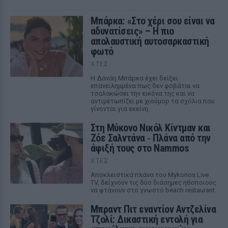
Μπάρκα: «Στο χέρι σου είναι να
αδυνατίσεις» – Η πιο
απολαυστική αυτοσαρκαστική
φωτό
ΧΤΕΣ
Η Δανάη Μπάρκα έχει δείξει
επανειλημμένα πως δεν φοβάται να
τσαλακώσει την εικόνα της και να
αντιμετωπίζει με χιούμορ τα σχόλια που
γίνονται για εκείνη.
Στη Μύκονο Νικόλ Κίντμαν και
Ζόε Σαλντάνα ‑ Πλάνα από την
άφιξή τους στο Nammos
ΧΤΕΣ
Αποκλειστικά πλάνα του Mykonos Live
TV, δείχνουν τις δύο διάσημες ηθοποιούς
να φτάνουν στο γνωστό beach restaurant
Μπραντ Πιτ εναντίον Αντζελίνα
Τζολί: Δικαστική εντολή για