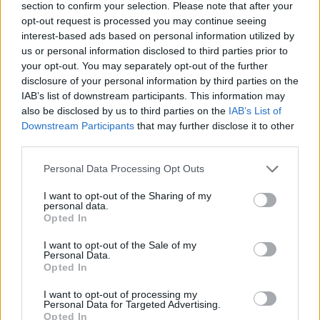
section to confirm your selection. Please note that after your
opt-out request is processed you may continue seeing
ΔΕΙΤΕ ΕΠΙΣΗΣ
interest-based ads based on personal information utilized by
us or personal information disclosed to third parties prior to
your opt-out. You may separately opt-out of the further
ΣΤΗΝ ΙΔΙΑ ΚΑΤΗΓΟΡΙΑ
disclosure of your personal information by third parties on the
IAB’s list of downstream participants. This information may
Γιώργος Λιάγκας και Μαρία
also be disclosed by us to third parties on the
IAB’s List of
Αντωνά: Καλοκαιρινές
Downstream Participants
that may further disclose it to other
διακοπές στη Μύκονο με φόντο
third parties.
το Αιγαίο
ΠΡΙΝ 10 ΏΡΕΣ
Personal Data Processing Opt Outs
Το ζευγάρι απολαμβάνει τις
I want to opt-out of the Sharing of my
καλοκαιρινές στιγμές πριν επιστρέψει
personal data.
στις υποχρεώσεις της Αθήνας
Opted In
Η Αποστολία Ζώη σε παραλία:
I want to opt-out of the Sale of my
«Χαρούμενη, γεμάτη αλμύρα»
Personal Data.
Opted In
ΠΡΙΝ 10 ΏΡΕΣ
Οι φωτογραφίες που ανάρτησε στο
I want to opt-out of processing my
Instagram η Αποστολία Ζώη
Personal Data for Targeted Advertising.
Opted In