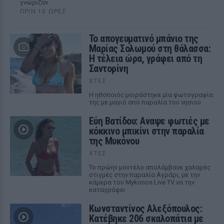
γνώριζαν
ΠΡΙΝ 10 ΏΡΕΣ
Το απογευματινό μπάνιο της
Μαρίας Σολωμού στη θάλασσα:
Η τέλεια ώρα, γράφει από τη
Σαντορίνη
ΧΤΕΣ
Η ηθοποιός μοιράστηκε μία φωτογραφία
της με μαγιό από παραλία του νησιού
Εύη Βατίδου: Αναψε φωτιές με
κόκκινο μπικίνι στην παραλία
της Μυκόνου
ΧΤΕΣ
Το πρώην μοντέλο απολάμβανε χαλαρές
στιγμές στην παραλία Αγράρι, με την
κάμερα του Mykonos Live TV να την
καταγράφει
Κωνσταντίνος Αλεξόπουλος:
Κατέβηκε 206 σκαλοπάτια με