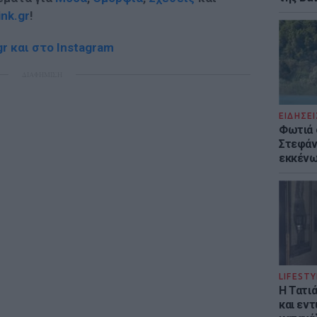
ink.gr
!
r και στο Instagram
ΔΙΑΦΗΜΙΣΗ
ΕΙΔΗΣΕΙ
Φωτιά 
Στεφάνι
εκκένω
LIFESTY
Η Τατι
και εν