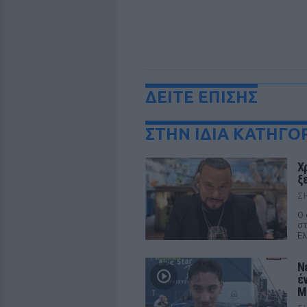
ΔΕΙΤΕ ΕΠΙΣΗΣ
ΣΤΗΝ ΙΔΙΑ ΚΑΤΗΓΟ
Χ
ξ
Σ
Ο 
στ
Ελ
Ν
έ
M