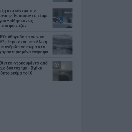
ξη στο κέντρο της
νίκης: Έσπασαν το τζάμι
γού – «Μην κάνεις
 του φώναζαν
UFO: Αθόρυβα τριγωνικά
52 μέτρων και μεταλλική
με ανθρώπινο σώμα στα
χαρακτηρισμένα έγγραφα
 Βίντεο-ντοκουμέντο από
αίο δυστύχημα - Βγήκε
ίθετο ρεύμα το ΙΧ