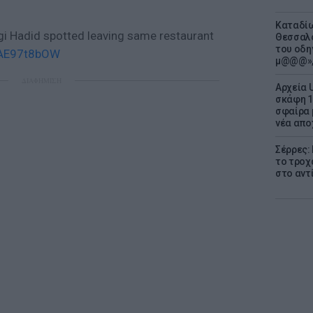
Καταδίω
gi Hadid spotted leaving same restaurant
Θεσσαλο
του οδη
/pAE97t8bOW
μ@@@»,
ΔΙΑΦΗΜΙΣΗ
Αρχεία 
σκάφη 1
σφαίρα 
νέα απο
Σέρρες:
το τροχ
στο αντ