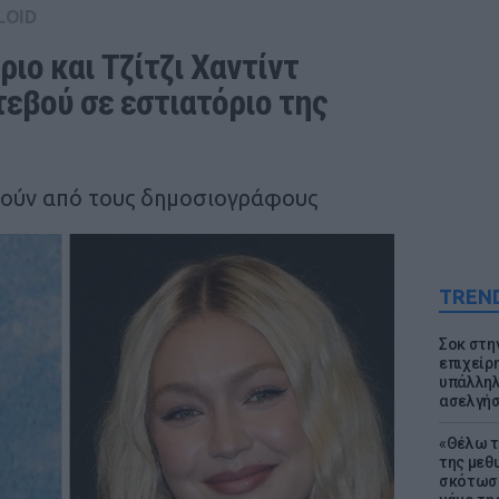
LOID
ιο και Τζίτζι Χαντίντ 
εβού σε εστιατόριο της 
ούν από τους δημοσιογράφους
TREN
Σοκ στη
επιχείρ
υπάλληλ
ασελγήσ
«Θέλω τ
της μεθ
σκότωσε