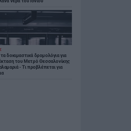
λανα νερά του Ιονίου
Σ
τα δοκιμαστικά δρομολόγια για
έκταση του Μετρό Θεσσαλονίκης
λαμαριά - Τι προβλέπεται για
ια