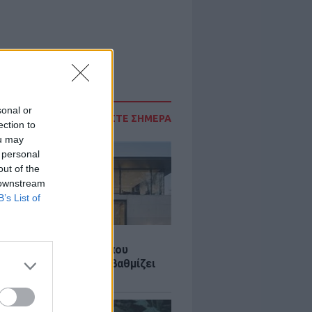
sonal or
ΔΙΑΒΑΣΤΕ ΣΗΜΕΡΑ
ection to
ou may
 personal
out of the
 downstream
B’s List of
Σ
λαστική: Καινοτομία που
ομεί ενέργεια και αναβαθμίζει
ιότητα ζωής