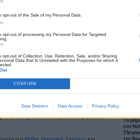
In
ποίο έκρυβε το πρόσωπό της.
o opt-out of the Sale of my Personal Data.
In
to opt-out of processing my Personal Data for Targeted
LIFESTY
ΔΙΑΦΗΜΙΣΗ
ing.
Η Ελέν
In
χωρισμ
«Διαστ
o opt-out of Collection, Use, Retention, Sale, and/or Sharing
ersonal Data that Is Unrelated with the Purposes for which it
εκτοξε
lected.
Out
CONFIRM
Data Deletion
Data Access
Privacy Policy
LIFESTY
gr στο
Google News
και μάθετε πρώτοι
τα
Το μαρο
τον Nol
Thrones
της Βα
έματα για
Μόδα
,
Ομορφιά
,
Σχέσεις
και