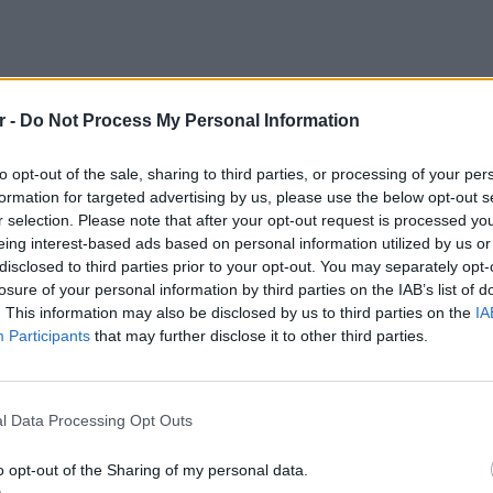
r -
Do Not Process My Personal Information
vember 20, 2022
to opt-out of the sale, sharing to third parties, or processing of your per
formation for targeted advertising by us, please use the below opt-out s
ο φωτογραφικός φακός τους εντόπισε σε
r selection. Please note that after your opt-out request is processed y
ο τους προσπάθησαν να περάσουν
eing interest-based ads based on personal information utilized by us or
ί αρκετούς σωματοφύλακες, που τους
disclosed to third parties prior to your opt-out. You may separately opt-
losure of your personal information by third parties on the IAB’s list of
. This information may also be disclosed by us to third parties on the
IA
Participants
that may further disclose it to other third parties.
ογραφίες που δείχνουν τον Ντι Κάπριο να
μπολ, μια μάσκα που κάλυπτε το μεγαλύτερο
ΕΙΔΗΣΕΙ
Θερμοπ
ο τζιν παντελόνι, λευκά αθλητικά
εξοικον
l Data Processing Opt Outs
ύρο παλτό.
την πο
o opt-out of the Sharing of my personal data.
νη με ένα πουκάμισο, ένα δερμάτινο μπουφάν