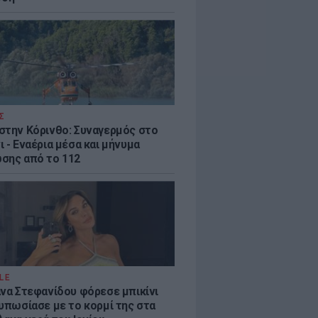
Σ
στην Κόρινθο: Συναγερμός στο
 - Εναέρια μέσα και μήνυμα
σης από το 112
LE
άνα Στεφανίδου φόρεσε μπικίνι
τυπωσίασε με το κορμί της στα