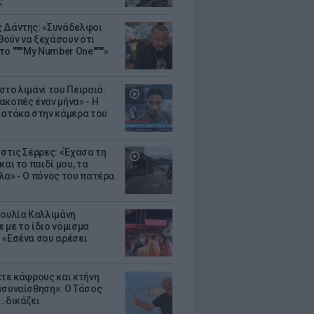
ς
 Δάντης: «Συνάδελφοι
ούν να ξεχάσουν ότι
ο """"My Number One""""»
στο λιμάνι του Πειραιά:
ακοπές έναν μήνα» - Η
 ατάκα στην κάμερα του
 στις Σέρρες: «Έχασα τη
και το παιδί μου, τα
λα» - Ο πόνος του πατέρα
Ιουλία Καλλιμάνη
 με το ίδιο νόμισμα
 «Εσένα σου αρέσει
ετε κάφρους και κτήνη
νσυναίσθηση»: Ο Τάσος
..δικάζει