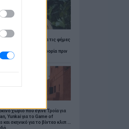
LE
η Βουλγαράκη ξεσπά για τις φήμες
ού με τον Ιωαννίδη:
αυρώστε καμία πληροφορία πριν
ύσετε τη βλακεία σας»
LE
κινό χωριό που έγινε Τροία για
an, Yunkai για το Game of
 και σκηνικό για το βίντεο κλιπ ...
νδή