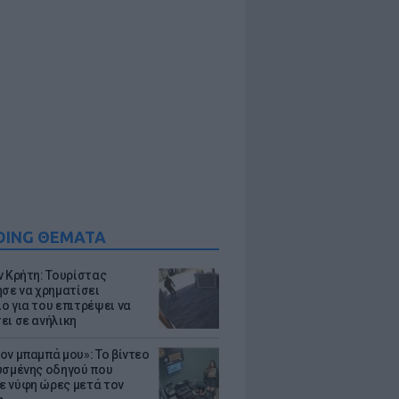
DING ΘΕΜΑΤΑ
ν Κρήτη: Τουρίστας
ησε να χρηματίσει
ο για του επιτρέψει να
ει σε ανήλικη
ον μπαμπά μου»: Το βίντεο
υσμένης οδηγού που
 νύφη ώρες μετά τον