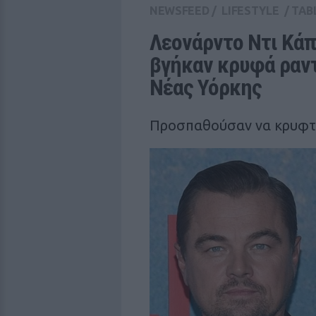
NEWSFEED
/
LIFESTYLE
/
TAB
Λεονάρντο Ντι Κάπρ
βγήκαν κρυφά ραντ
Νέας Υόρκης
Προσπαθούσαν να κρυφτ