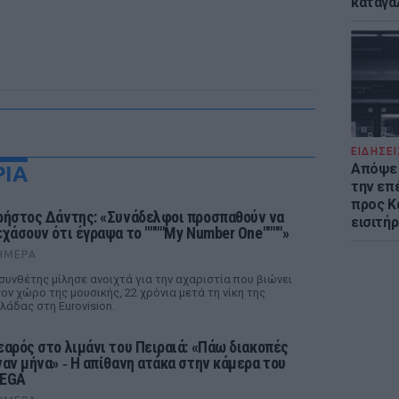
καταγά
ΕΙΔΗΣΕΙ
Απόψε 
ΡΙΑ
την επ
προς Κα
ρήστος Δάντης: «Συνάδελφοι προσπαθούν να
εισιτήρ
εχάσουν ότι έγραψα το """"My Number One""""»
ΉΜΕΡΑ
συνθέτης μίλησε ανοιχτά για την αχαριστία που βιώνει
ον χώρο της μουσικής, 22 χρόνια μετά τη νίκη της
λάδας στη Eurovision.
εαρός στο λιμάνι του Πειραιά: «Πάω διακοπές
ναν μήνα» ‑ Η απίθανη ατάκα στην κάμερα του
EGA