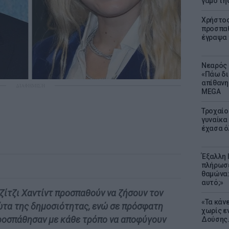
γάμο τη
Χρήστος
προσπαθ
έγραψα τ
Νεαρός 
«Πάω δι
απίθανη
ΔΙΑΦΗΜΙΣΗ
MEGA
Τροχαίο
γυναίκα 
έχασα ό
Έξαλλη 
πλήρωσε
θαμώνα:
αυτό;»
ζίτζι Χαντίντ προσπαθούν να ζήσουν τον
«Τα κάν
ώτα της δημοσιότητας, ενώ σε πρόσφατη
χωρίς ε
προσπάθησαν με κάθε τρόπο να αποφύγουν
Δούσης.