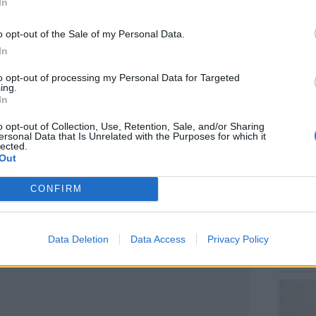
In
o opt-out of the Sale of my Personal Data.
In
ΕΙΔΗΣΕΙ
to opt-out of processing my Personal Data for Targeted
Στον ε
ing.
την επί
In
κρατητ
o opt-out of Collection, Use, Retention, Sale, and/or Sharing
ersonal Data that Is Unrelated with the Purposes for which it
lected.
Out
CONFIRM
ΕΥ ΖΗΝ
ΔΙΑΦΗΜΙΣΗ
Data Deletion
Data Access
Privacy Policy
6 φρού
εκτός 