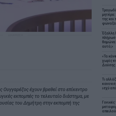
Τραγωδί
μητέρα:
της και 
φώναζαν
Έξαλλη 
ΔΙΑΦΗΜΙΣΗ
πλήρωσε
θαμώνα:
αυτό;»
«Τα κάν
χωρίς ε
Δούσης.
Τι αλλά
κανονισ
ισχύ απ
ς Ουγγαρέζος έχουν βρεθεί στο επίκεντρο
γικές εκπομπές το τελευταίο διάστημα, με
Γονικές 
ρουσίας του Δημήτρη στην εκπομπή της
μεταφορ
απειλού