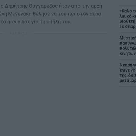
ώ ο Δημήτρης Ουγγαρέζος ήταν από την αρχή
«Καλό τα
ένη Μενεγάκη θέλησε να του πει στον αέρα
λευκό κ
το green box για τη στήλη του.
υιοθετή
Το σπαρ
ΔΙΑΦΗΜΙΣΗ
Μυστική
πασίγνω
πολυτελ
κινητών
Νεαρή γ
έγινε vi
της, δε
μεταμό