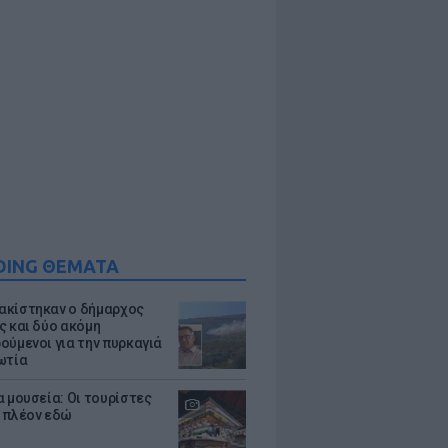
DING ΘΕΜΑΤΑ
κίστηκαν ο δήμαρχος
ς και δύο ακόμη
ούμενοι για την πυρκαγιά
ωτία
α μουσεία: Οι τουρίστες
 πλέον εδώ