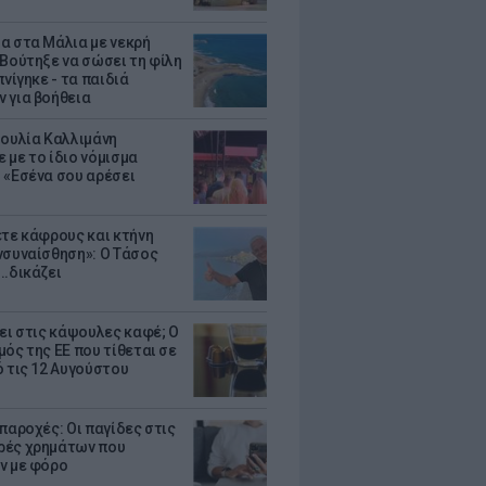
α στα Μάλια με νεκρή
 Βούτηξε να σώσει τη φίλη
πνίγηκε - τα παιδιά
 για βοήθεια
Ιουλία Καλλιμάνη
 με το ίδιο νόμισμα
 «Εσένα σου αρέσει
ετε κάφρους και κτήνη
νσυναίσθηση»: Ο Τάσος
..δικάζει
ζει στις κάψουλες καφέ; Ο
μός της ΕΕ που τίθεται σε
ό τις 12 Αυγούστου
παροχές: Οι παγίδες στις
ές χρημάτων που
ν με φόρο