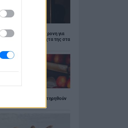
Σ
ισαγγελέα σήμερα η 46χρονη για
θεση στη Marfin - η νύχτα της στα
ήρια της ΓΑΔΑ
τα που μπορουν να διατηρηθούν
ψυγείου το καλοκαίρι