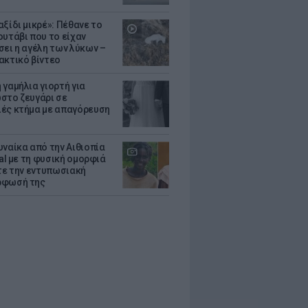
ξίδι μικρέ»: Πέθανε το
ουτάβι που το είχαν
σει η αγέλη των λύκων –
ακτικό βίντεο
 γαμήλια γιορτή για
στο ζευγάρι σε
ές κτήμα με απαγόρευση
υναίκα από την Αιθιοπία
ral με τη φυσική ομορφιά
ίτε την εντυπωσιακή
ρφωσή της