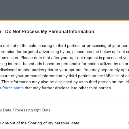
r -
Do Not Process My Personal Information
 σήμερα θα τη γεμίσουμε την εκπομπή;
to opt-out of the sale, sharing to third parties, or processing of your per
!», είπε αρχικά η Ελένη Μενεγάκη και στη
formation for targeted advertising by us, please use the below opt-out s
r selection. Please note that after your opt-out request is processed y
eing interest-based ads based on personal information utilized by us or
ατιάκι σου. Για καλό και για κακό φώναζε
disclosed to third parties prior to your opt-out. You may separately opt-
 καμιά φορά εδώ δεν σε ακούμε. Θέλω να το
losure of your personal information by third parties on the IAB’s list of
. This information may also be disclosed by us to third parties on the
IA
ς, αν μας βλέπεις και είμαστε μουγγοί -γιατί
Participants
that may further disclose it to other third parties.
ομμάτι σου αυτό είναι συγκλονιστικό. Θες
».
ΕΙΔΗΣΕΙ
Μακελε
Μαθητή
l Data Processing Opt Outs
o opt-out of the Sharing of my personal data.