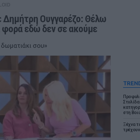
LOID
 Δημήτρη Ουγγαρέζο: Θέλω 
ά φορά εδώ δεν σε ακούμε
ο δωματιάκι σου»
TREN
Προφυλα
Στυλίδα
κατηγορ
στη Βοι
Ξέχνα τ
τρέχουν