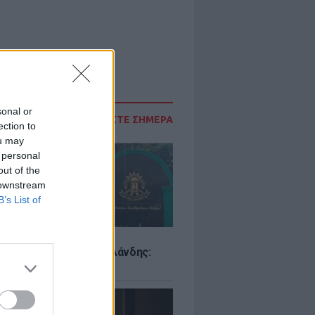
sonal or
ΔΙΑΒΑΣΤΕ ΣΗΜΕΡΑ
ection to
ou may
 personal
out of the
 downstream
B’s List of
Σ
ιό σε σχολείο της Ταϊλάνδης:
ς άνοιξε πυρ