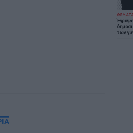
ΘΕΜΑΤ
Έγραψε 
δημοσι
των γυ
ΡΙΑ