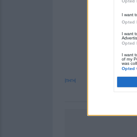
Opted 
I want t
Opted 
I want 
Advertis
Opted 
I want t
of my P
was col
Opted 
[ΠΗΓΗ]