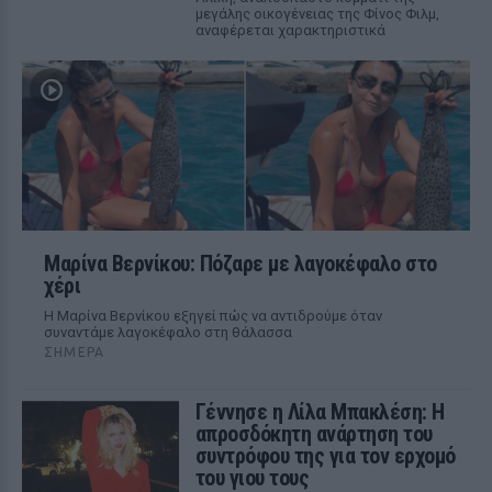
μεγάλης οικογένειας της Φίνος Φιλμ,
αναφέρεται χαρακτηριστικά
Μαρίνα Βερνίκου: Πόζαρε με λαγοκέφαλο στο
χέρι
Η Μαρίνα Βερνίκου εξηγεί πώς να αντιδρούμε όταν
συναντάμε λαγοκέφαλο στη θάλασσα
ΣΉΜΕΡΑ
Γέννησε η Λίλα Μπακλέση: Η
απροσδόκητη ανάρτηση του
συντρόφου της για τον ερχομό
του γιου τους