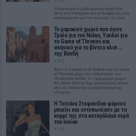
ΧΤΕΣ
Η παραγωγός ραδιοφώνου ανάρτησε
story στο Instagram για να διαψεύσει όσα
κυκλοφορούν για την ερωτική της ζωή
Το μαροκινό χωριό που έγινε
Τροία για τον Nolan, Yunkai για
το Game of Thrones και
σκηνικό για το βίντεο κλιπ ...
της Βανδή
ΧΤΕΣ
Από το «Lawrence of Arabia» και το Game
of Thrones μέχρι την «Οδύσσεια» του
Christopher Nolan, το οχυρωμένο χωριό
Αΐτ Μπεν Χαντού έχει φιλοξενήσει πάνω
από έξι δεκαετίες κινηματογραφικής
ιστορίας
Η Τατιάνα Στεφανίδου φόρεσε
μπικίνι και εντυπωσίασε με το
κορμί της στα καταγάλανα νερά
του Ιονίου
ΧΤΕΣ