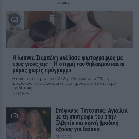
ανέμων
H Ιωάννα Σιαμπάνη ανέβασε φωτογραφίες με
τους γιους της – Η στιγμή του θηλασμού και οι
μέρες χωρίς πρόγραμμα
Η πρώην παίκτρια του «My Style Rocks» και ο Τζίμης
Σταθοκωστόπουλος απέκτησαν πρόσφατα το δεύτερο
παιδί τους
ΣΉΜΕΡΑ
Στέφανος Τσιτσιπάς: Αγκαλιά
με τη σύντροφό του στην
Ελβετία και κοινή βραδινή
έξοδος για δείπνο
ΣΉΜΕΡΑ