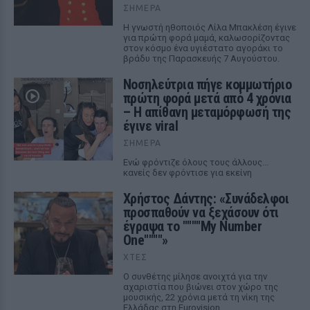
ΣΉΜΕΡΑ
Η γνωστή ηθοποιός Λίλα Μπακλέση έγινε
για πρώτη φορά μαμά, καλωσορίζοντας
στον κόσμο ένα υγιέστατο αγοράκι το
βράδυ της Παρασκευής 7 Αυγούστου.
Νοσηλεύτρια πήγε κομμωτήριο
πρώτη φορά μετά από 4 χρόνια
– Η απίθανη μεταμόρφωσή της
έγινε viral
ΣΉΜΕΡΑ
Ενώ φρόντιζε όλους τους άλλους...
κανείς δεν φρόντισε για εκείνη
Χρήστος Δάντης: «Συνάδελφοι
προσπαθούν να ξεχάσουν ότι
έγραψα το """"My Number
One""""»
ΧΤΕΣ
Ο συνθέτης μίλησε ανοιχτά για την
αχαριστία που βιώνει στον χώρο της
μουσικής, 22 χρόνια μετά τη νίκη της
Ελλάδας στη Eurovision.