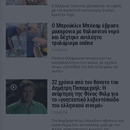
Ο Έλληνας τενίστας βρίσκεται σε σχέση
με την εικαστικό καταγωγής Σικάγο,
Κρίστεν Τομς
Ο Μπρούκλιν Μπέκαμ έβρασε
μακαρόνια με θαλασσινό νερό
και δέχτηκε ανελέητο
τρολάρισμα online
ΣΉΜΕΡΑ
Πολλοί εξέφρασαν απορία για την
καταλληλότητα του νερού, με σχόλια
όπως «τα πόδια του δεν ήταν μέσα σε
αυτό;»
22 χρόνια από τον θάνατο του
Δημήτρη Παπαμιχαήλ: Η
ανάρτηση της Φίνος Φιλμ για
το «γοητευτικό λεβεντόπαιδο
του ελληνικού σινεμά»
ΣΉΜΕΡΑ
Τον θυμόμαστε ως σπουδαίο ηθοποιό και
καλλιτέχνη που αποτέλεσε, μαζί με την
Αλίκη, αναπόσπαστο κομμάτι της