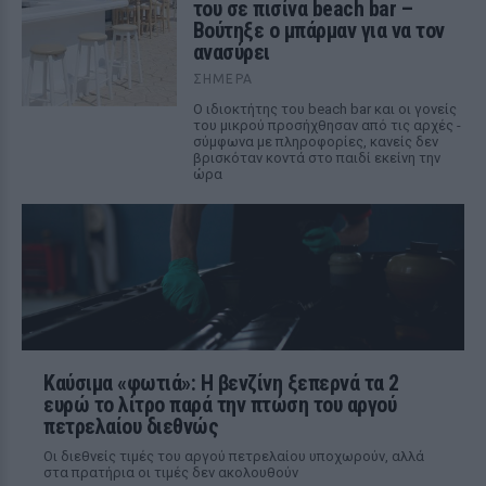
του σε πισίνα beach bar –
Βούτηξε ο μπάρμαν για να τον
ανασύρει
ΣΉΜΕΡΑ
Ο ιδιοκτήτης του beach bar και οι γονείς
του μικρού προσήχθησαν από τις αρχές -
σύμφωνα με πληροφορίες, κανείς δεν
βρισκόταν κοντά στο παιδί εκείνη την
ώρα
Καύσιμα «φωτιά»: Η βενζίνη ξεπερνά τα 2
ευρώ το λίτρο παρά την πτώση του αργού
πετρελαίου διεθνώς
Οι διεθνείς τιμές του αργού πετρελαίου υποχωρούν, αλλά
στα πρατήρια οι τιμές δεν ακολουθούν