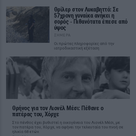
Θρίλερ στον Λυκαβηττό: Σε
57χρονη γυναίκα ανήκει η
σορός ‑ Πιθανότατα έπεσε από
ύψος
ΣΉΜΕΡΑ
Οι πρώτες πληροφορίες από την
ιατροδικαστική εξέταση
Θρήνος για τον Λιονέλ Μέσι: Πέθανε ο
πατέρας του, Χόρχε
Στο πένθος έχει βυθιστεί η οικογένεια του Λιονέλ Μέσι, με
τον πατέρα του, Χόρχε, να αφήνει την τελευταία του πνοή σε
ηλικία 68 ετών.