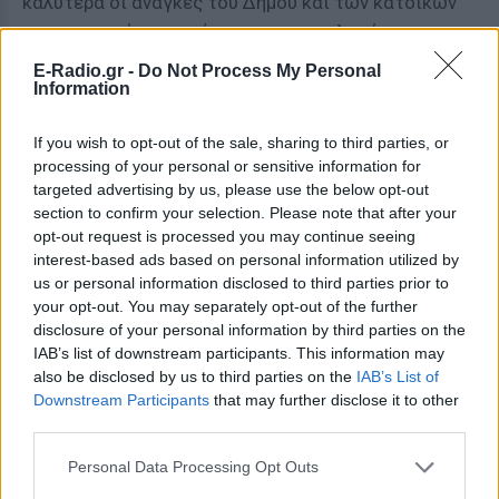
καλύτερα οι ανάγκες του Δήμου και των κατοίκων
και προφανώς τα πρόσωπα που στελεχώνουν την
προσπάθεια μας.
E-Radio.gr -
Do Not Process My Personal
Information
Τις επόμενές εβδομάδες θα δώσουμε στη
δημοσιότητα την Ιδρυτική Διακήρυξη του
If you wish to opt-out of the sale, sharing to third parties, or
συνδυασμού μας, όπου θα παρουσιάσουμε τις
processing of your personal or sensitive information for
targeted advertising by us, please use the below opt-out
βασικές μας προτάσεις για το Δήμο μας και θα
section to confirm your selection. Please note that after your
έχουμε την ευκαιρία να πούμε πολύ περισσότερα
opt-out request is processed you may continue seeing
για το περιεχόμενο της αλλαγής που επιδιώκουμε.
interest-based ads based on personal information utilized by
us or personal information disclosed to third parties prior to
Η ομάδα που θα σας πλαισιώσει; Ποιοι είναι οι
your opt-out. You may separately opt-out of the further
συνεργάτες σας;
disclosure of your personal information by third parties on the
IAB’s list of downstream participants. This information may
Θα κάνετε λίγο υπομονή, μέχρι την παρουσίαση της
also be disclosed by us to third parties on the
IAB’s List of
Downstream Participants
that may further disclose it to other
Διακήρυξης του συνδυασμού μας, την οποία θα
third parties.
διαπιστώσετε ότι υπογράφουν άνθρωποι με
σημαντική προσφορά στην κοινωνική, οικονομική,
Personal Data Processing Opt Outs
πολιτιστική και πολιτική ζωή της Λυκόβρυσης και