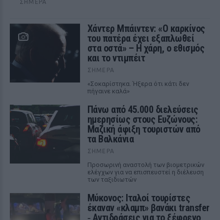
ΣΉΜΕΡΑ
Χάντερ Μπάιντεν: «Ο καρκίνος
του πατέρα έχει εξαπλωθεί
στα οστά» – Η χάρη, ο εθισμός
και το ντιμπέιτ
ΣΉΜΕΡΑ
«Σοκαρίστηκα. Ήξερα ότι κάτι δεν
πήγαινε καλά»
Πάνω από 45.000 διελεύσεις
ημερησίως στους Ευζώνους:
Μαζική άφιξη τουριστών από
τα Βαλκάνια
ΣΉΜΕΡΑ
Προσωρινή αναστολή των βιομετρικών
ελέγχων για να επισπευστεί η διέλευση
των ταξιδιωτών
Μύκονος: Ιταλοί τουρίστες
έκαναν «κλαμπ» βανάκι transfer
‑ Αντιδράσεις για το ξέφρενο