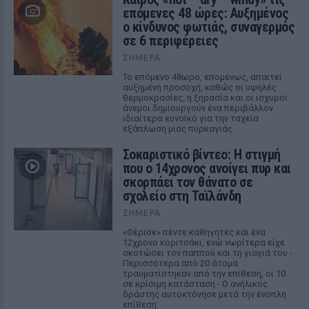
επόμενες 48 ώρες: Αυξημένος
ο κίνδυνος φωτιάς, συναγερμός
σε 6 περιφέρειες
ΣΉΜΕΡΑ
Το επόμενο 48ωρο, επομένως, απαιτεί
αυξημένη προσοχή, καθώς οι υψηλές
θερμοκρασίες, η ξηρασία και οι ισχυροί
άνεμοι δημιουργούν ένα περιβάλλον
ιδιαίτερα ευνοϊκό για την ταχεία
εξάπλωση μιας πυρκαγιάς
Σοκαριστικό βίντεο: Η στιγμή
που ο 14χρονος ανοίγει πυρ και
σκορπάει τον θάνατο σε
σχολείο στη Ταϊλάνδη
ΣΉΜΕΡΑ
«Θέρισε» πέντε καθηγητές και ένα
12χρονο κοριτσάκι, ενώ νωρίτερα είχε
σκοτώσει τον παππού και τη γιαγιά του -
Περισσότερα από 20 άτομα
τραυματίστηκαν από την επίθεση, οι 10
σε κρίσιμη κατάσταση - Ο ανήλικος
δράστης αυτοκτόνησε μετά την ένοπλη
επίθεση