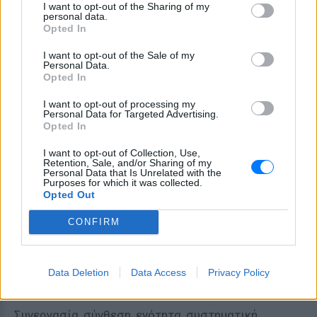
I want to opt-out of the Sharing of my
της Πεύκης. Συμπολίτισσες και συμπολίτες
personal data.
Opted In
έμπειροι στην τοπική αυτοδιοίκηση, αλλά και άλλοι
που επιθυμούν να εμπλακούν και να προσφέρουν για
I want to opt-out of the Sale of my
Personal Data.
πρώτη φορά. Επιστήμονες και επαγγελματίες,
Opted In
νεότεροι και μεγαλύτεροι, γυναίκες και άνδρες, με
I want to opt-out of processing my
τους οποίους μοιραζόμαστε τις ίδιες αγωνίες, τις
Personal Data for Targeted Advertising.
ίδιες αντιλήψεις για την επόμενη ημέρα του Δήμου
Opted In
μας, την ίδια πεποίθηση ότι τίποτα δεν μπορεί να
I want to opt-out of Collection, Use,
γίνει αν δεν κινητοποιηθούμε πρώτα εμείς. Με όλες
Retention, Sale, and/or Sharing of my
Personal Data that Is Unrelated with the
και όλους αυτούς, αποφασίσαμε να
Purposes for which it was collected.
Opted Out
πρωτοστατήσουμε στην προσπάθεια να
δημιουργήσουμε καλύτερες προοπτικές για την
CONFIRM
καθημερινότητα και την ποιότητα της ζωής μας.
Ποιο είναι το κεντρικό μήνυμα της προσπάθειάς
Data Deletion
Data Access
Privacy Policy
σας;
Συνεργασία, σύνθεση, ενότητα, συστηματική