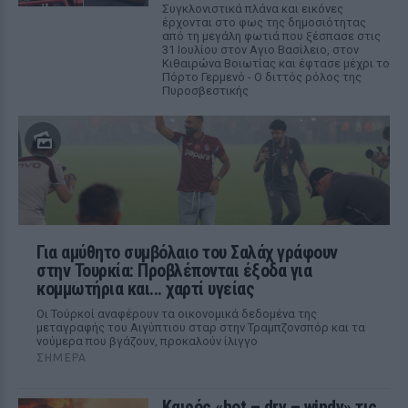
Συγκλονιστικά πλάνα και εικόνες
έρχονται στο φως της δημοσιότητας
από τη μεγάλη φωτιά που ξέσπασε στις
31 Ιουλίου στον Αγιο Βασίλειο, στον
Κιθαιρώνα Βοιωτίας και έφτασε μέχρι το
Πόρτο Γερμενό - Ο διττός ρόλος της
Πυροσβεστικής
Για αμύθητο συμβόλαιο του Σαλάχ γράφουν
στην Τουρκία: Προβλέπονται έξοδα για
κομμωτήρια και... χαρτί υγείας
Οι Τούρκοί αναφέρουν τα οικονομικά δεδομένα της
μεταγραφής του Αιγύπτιου σταρ στην Τραμπζονσπόρ και τα
νούμερα που βγάζουν, προκαλούν ίλιγγο
ΣΉΜΕΡΑ
Καιρός «hot – dry – windy» τις