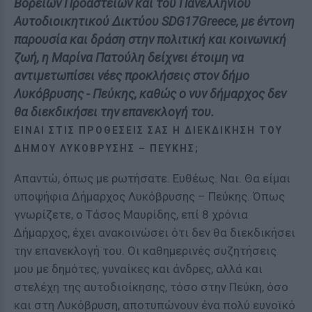
Βορείων Προαστείων και του Πανελλήνιου
Αυτοδιοικητικού Δικτύου SDG17Greece, με έντονη
παρουσία και δράση στην πολιτική και κοινωνική
ζωή, η Μαρίνα Πατούλη δείχνει έτοιμη να
αντιμετωπίσει νέες προκλήσεις στον δήμο
Λυκόβρυσης - Πεύκης, καθώς ο νυν δήμαρχος δεν
θα διεκδικήσει την επανεκλογή του.
ΕΊΝΑΙ ΣΤΙΣ ΠΡΟΘΈΣΕΙΣ ΣΑΣ Η ΔΙΕΚΔΊΚΗΣΗ ΤΟΥ
ΔΉΜΟΥ ΛΥΚΌΒΡΥΣΗΣ – ΠΕΎΚΗΣ;
Απαντώ, όπως με ρωτήσατε. Ευθέως. Ναι. Θα είμαι
υποψήφια Δήμαρχος Λυκόβρυσης – Πεύκης. Όπως
γνωρίζετε, ο Τάσος Μαυρίδης, επί 8 χρόνια
Δήμαρχος, έχει ανακοινώσει ότι δεν θα διεκδικήσει
την επανεκλογή του. Οι καθημερινές συζητήσεις
μου με δημότες, γυναίκες και άνδρες, αλλά και
στελέχη της αυτοδιοίκησης, τόσο στην Πεύκη, όσο
και στη Λυκόβρυση, αποτυπώνουν ένα πολύ ευνοϊκό