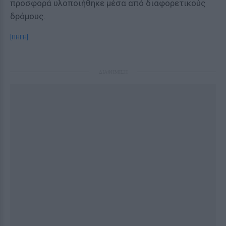
προσφορά υλοποιήθηκε μέσα από διαφορετικούς
δρόμους.
[ΠΗΓΗ]
ΔΙΑΦΗΜΙΣΗ