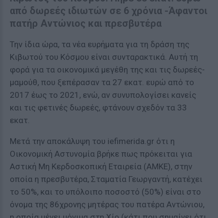
από δωρεές ιδιωτών σε 6 χρόνια -Άφαντοι
πατήρ Αντώνιος και πρεσβυτέρα
Την ίδια ώρα, τα νέα ευρήματα για τη δράση της
Κιβωτού του Κόσμου είναι συνταρακτικά. Αυτή τη
φορά για τα οικονομικά μεγέθη της και τις δωρεές-
μαμούθ, που ξεπέρασαν τα 27 εκατ. ευρώ από το
2017 έως το 2021, ενώ, αν συνυπολογίσει κανείς
και τις φετινές δωρεές, φτάνουν σχεδόν τα 33
εκατ.
Μετά την αποκάλυψη του iefimerida.gr ότι η
Οικονομική Αστυνομία βρήκε πως πρόκειται για
Αστική Μη Κερδοσκοπική Εταιρεία (ΑΜΚΕ), στην
οποία η πρεσβυτέρα, Σταματία Γεωργαντή, κατέχει
το 50%, και το υπόλοιπο ποσοστό (50%) είναι στο
όνομα της 86χρονης μητέρας του πατέρα Αντώνιου,
η οποία μένει μόνιμα στη Χίο (κάτι που σημαίνει ότι