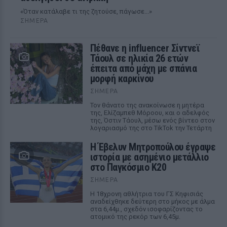
«Όταν κατάλαβε τι της ζητούσε, πάγωσε...»
ΣΉΜΕΡΑ
Πέθανε η influencer Σίντνεϊ
Τάουλ σε ηλικία 26 ετών
έπειτα από μάχη με σπάνια
μορφή καρκίνου
ΣΉΜΕΡΑ
Τον θάνατο της ανακοίνωσε η μητέρα
της, Ελίζαμπεθ Μόροου, και ο αδελφός
της, Όστιν Τάουλ, μέσω ενός βίντεο στον
λογαριασμό της στο TikTok την Τετάρτη
Η Έβελυν Μητροπούλου έγραψε
ιστορία με ασημένιο μετάλλιο
στο Παγκόσμιο Κ20
ΣΉΜΕΡΑ
Η 18χρονη αθλήτρια του ΓΣ Κηφισιάς
αναδείχθηκε δεύτερη στο μήκος με άλμα
στα 6,44μ., σχεδόν ισοφαρίζοντας το
ατομικό της ρεκόρ των 6,45μ.