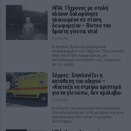
ΗΠΑ: 15χρονος με στολή
κλόουν δολοφόνησε
ηλικιωμένο σε στάση
λεωφορείου – Βίντεο του
δράστη γίνεται viral
ΣΉΜΕΡΑ
Ο έφηβος δράστης μαχαίρωσε
επανειλημμένα τον 78χρονο Τζον Γουέσλι
Αλεν σε στάση λεωφορείου, με
αποτέλεσμα τον θάνατό του, σύμφωνα
με τις αρχές
Σέρρες: Συγκλονίζει η
κατάθεση του οδηγού –
«Κοίταξα να στρίψω αριστερά
για να γλιτώσω, δεν πρόλαβα»
ΣΉΜΕΡΑ
Ο οδηγός του φορτηγού που ενεπλάκη
στη σύγκρουση με το ΙΧ μητέρας και γιου
περιέγραψε πώς έγινε το μοιραίο
δυστύχημα.