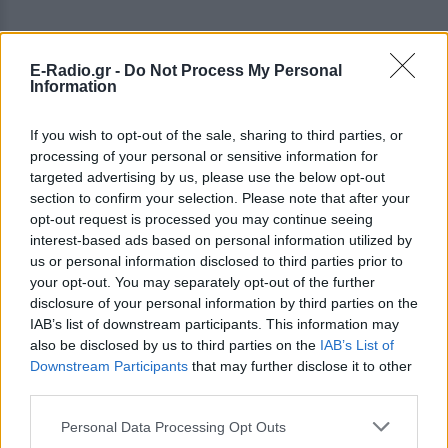
E-Radio.gr -
Do Not Process My Personal
Information
If you wish to opt-out of the sale, sharing to third parties, or
processing of your personal or sensitive information for
targeted advertising by us, please use the below opt-out
section to confirm your selection. Please note that after your
opt-out request is processed you may continue seeing
interest-based ads based on personal information utilized by
us or personal information disclosed to third parties prior to
your opt-out. You may separately opt-out of the further
Την ίδια στιγμή, η Οργάνωση έλαβε κρατική
disclosure of your personal information by third parties on the
επιχορήγηση 100.000 ευρώ το ίδιο χρονικό
IAB’s list of downstream participants. This information may
διάστημα.
also be disclosed by us to third parties on the
IAB’s List of
Downstream Participants
that may further disclose it to other
Όλα αυτά την ώρα που η Κιβωτός στο site της
third parties.
ζητούσε συνεχώς δωρεές και μάλιστα εμφάνιζε
Personal Data Processing Opt Outs
ελλείψεις στην κάλυψη αναγκών όπως η στέγαση, η