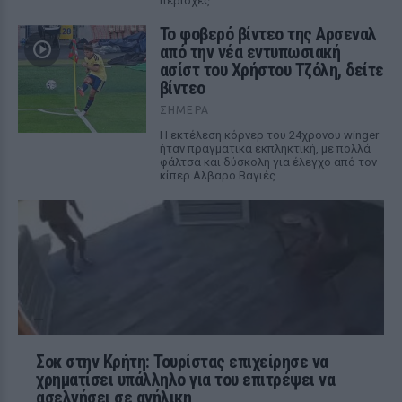
περιοχές
Το φοβερό βίντεο της Αρσεναλ
από την νέα εντυπωσιακή
ασίστ του Χρήστου Τζόλη, δείτε
βίντεο
ΣΉΜΕΡΑ
Η εκτέλεση κόρνερ του 24χρονου winger
ήταν πραγματικά εκπληκτική, με πολλά
φάλτσα και δύσκολη για έλεγχο από τον
κίπερ Αλβαρο Βαγιές
Σοκ στην Κρήτη: Τουρίστας επιχείρησε να
χρηματίσει υπάλληλο για του επιτρέψει να
ασελγήσει σε ανήλικη