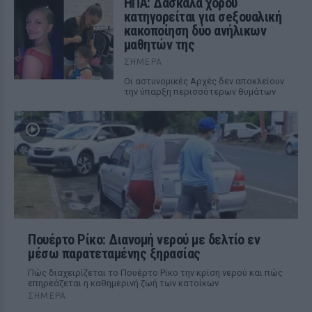
ΗΠΑ: Δασκάλα χορού
κατηγορείται για σeξουαλική
κακοποίηση δύο ανήλικων
μαθητών της
ΣΉΜΕΡΑ
Οι αστυνομικές Αρχές δεν αποκλείουν
την ύπαρξη περισσότερων θυμάτων
Πουέρτο Ρίκο: Διανομή νερού με δελτίο εν
μέσω παρατεταμένης ξηρασίας
Πώς διαχειρίζεται το Πουέρτο Ρίκο την κρίση νερού και πώς
επηρεάζεται η καθημερινή ζωή των κατοίκων
ΣΉΜΕΡΑ